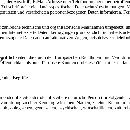
, der Anschrift, E-Mail-Adresse oder Telefonnummer einer betroffenen
Zeitschrift geltenden landesspezifischen Datenschutzbestimmungen. M
enutzten und verarbeiteten personenbezogenen Daten informieren. Fern
her zahlreiche technische und organisatorische Maßnahmen umgesetzt, um
en Internetbasierte Datenübertragungen grundsätzlich Sicherheitslücke
nenbezogene Daten auch auf alternativen Wegen, beispielsweise telefoni
Begrifflichkeiten, die durch den Europäischen Richtlinien- und Vero
ffentlichkeit als auch für unsere Kunden und Geschäftspartner einfach
genden Begriffe:
e identifizierte oder identifizierbare natürliche Person (im Folgenden „
tels Zuordnung zu einer Kennung wie einem Namen, zu einer Kennnumme
siologischen, genetischen, psychischen, wirtschaftlichen, kulturellen o