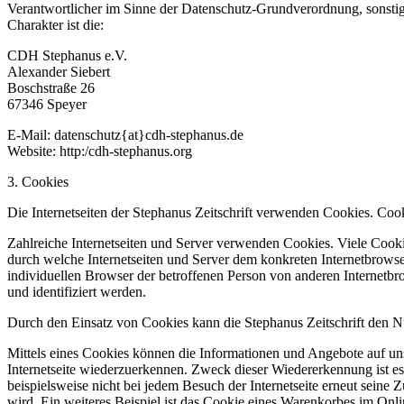
Verantwortlicher im Sinne der Datenschutz-Grundverordnung, sonsti
Charakter ist die:
CDH Stephanus e.V.
Alexander Siebert
Boschstraße 26
67346 Speyer
E-Mail: datenschutz{at}cdh-stephanus.de
Website: http:/cdh-stephanus.org
3. Cookies
Die Internetseiten der Stephanus Zeitschrift verwenden Cookies. Coo
Zahlreiche Internetseiten und Server verwenden Cookies. Viele Cooki
durch welche Internetseiten und Server dem konkreten Internetbrowse
individuellen Browser der betroffenen Person von anderen Internetbr
und identifiziert werden.
Durch den Einsatz von Cookies kann die Stephanus Zeitschrift den Nut
Mittels eines Cookies können die Informationen und Angebote auf uns
Internetseite wiederzuerkennen. Zweck dieser Wiedererkennung ist es,
beispielsweise nicht bei jedem Besuch der Internetseite erneut sei
wird. Ein weiteres Beispiel ist das Cookie eines Warenkorbes im Onli