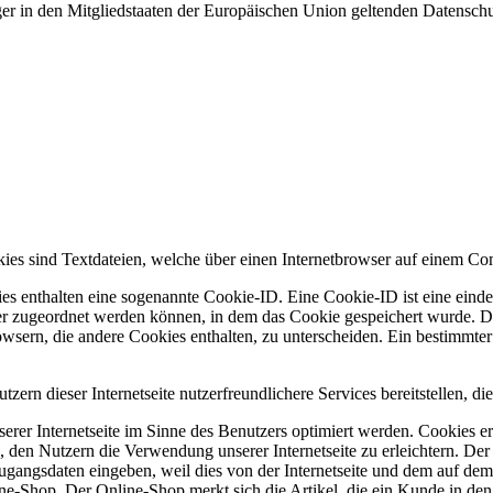
ger in den Mitgliedstaaten der Europäischen Union geltenden Datensch
kies sind Textdateien, welche über einen Internetbrowser auf einem C
es enthalten eine sogenannte Cookie-ID. Eine Cookie-ID ist eine einde
r zugeordnet werden können, in dem das Cookie gespeichert wurde. Die
owsern, die andere Cookies enthalten, zu unterscheiden. Ein bestimmte
zern dieser Internetseite nutzerfreundlichere Services bereitstellen, 
erer Internetseite im Sinne des Benutzers optimiert werden. Cookies er
 den Nutzern die Verwendung unserer Internetseite zu erleichtern. Der 
ne Zugangsdaten eingeben, weil dies von der Internetseite und dem au
ne-Shop. Der Online-Shop merkt sich die Artikel, die ein Kunde in den 