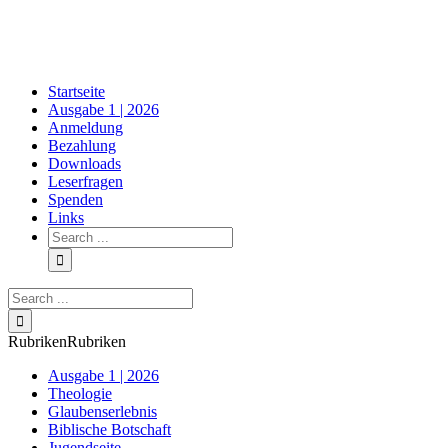
Skip
to
content
Startseite
Ausgabe 1 | 2026
Anmeldung
Bezahlung
Downloads
Leserfragen
Spenden
Links
Search
for:
Search
for:
Rubriken
Rubriken
Ausgabe 1 | 2026
Theologie
Glaubenserlebnis
Biblische Botschaft
Jugendseite