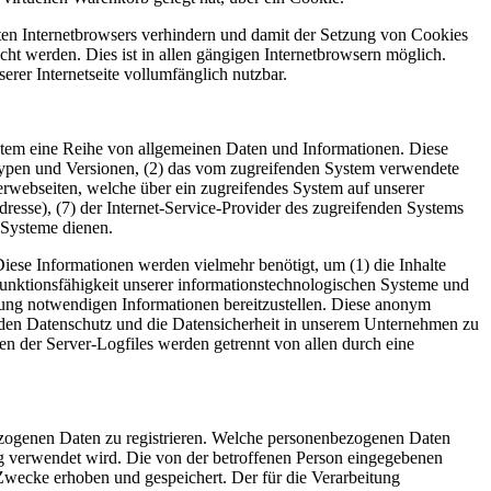
tzten Internetbrowsers verhindern und damit der Setzung von Cookies
ht werden. Dies ist in allen gängigen Internetbrowsern möglich.
erer Internetseite vollumfänglich nutzbar.
 System eine Reihe von allgemeinen Daten und Informationen. Diese
typen und Versionen, (2) das vom zugreifenden System verwendete
nterwebseiten, welche über ein zugreifendes System auf unserer
Adresse), (7) der Internet-Service-Provider des zugreifenden Systems
 Systeme dienen.
Diese Informationen werden vielmehr benötigt, um (1) die Inhalte
te Funktionsfähigkeit unserer informationstechnologischen Systeme und
lgung notwendigen Informationen bereitzustellen. Diese anonym
t, den Datenschutz und die Datensicherheit in unserem Unternehmen zu
en der Server-Logfiles werden getrennt von allen durch eine
nbezogenen Daten zu registrieren. Welche personenbezogenen Daten
ung verwendet wird. Die von der betroffenen Person eingegebenen
Zwecke erhoben und gespeichert. Der für die Verarbeitung