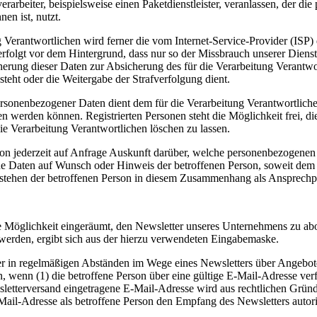
arbeiter, beispielsweise einen Paketdienstleister, veranlassen, der die
en ist, nutzt.
ung Verantwortlichen wird ferner die vom Internet-Service-Provider (IS
erfolgt vor dem Hintergrund, dass nur so der Missbrauch unserer Diens
herung dieser Daten zur Absicherung des für die Verarbeitung Verantwor
esteht oder die Weitergabe der Strafverfolgung dient.
ersonenbezogener Daten dient dem für die Verarbeitung Verantwortliche
ten werden können. Registrierten Personen steht die Möglichkeit frei,
ie Verarbeitung Verantwortlichen löschen zu lassen.
rson jederzeit auf Anfrage Auskunft darüber, welche personenbezogenen 
ene Daten auf Wunsch oder Hinweis der betroffenen Person, soweit dem
n stehen der betroffenen Person in diesem Zusammenhang als Ansprechp
 die Möglichkeit eingeräumt, den Newsletter unseres Unternehmens zu a
 werden, ergibt sich aus der hierzu verwendeten Eingabemaske.
tner in regelmäßigen Abständen im Wege eines Newsletters über Angeb
 wenn (1) die betroffene Person über eine gültige E-Mail-Adresse verfü
ewsletterversand eingetragene E-Mail-Adresse wird aus rechtlichen Grü
ail-Adresse als betroffene Person den Empfang des Newsletters autoris