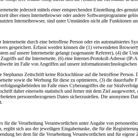
rnetseite jederzeit mittels einer entsprechenden Einstellung des genu
erzeit über einen Internetbrowser oder andere Softwareprogramme gelösc
utzten Internetbrowser, sind unter Umständen nicht alle Funktionen uns
der Internetseite durch eine betroffene Person oder ein automatisiertes
rvers gespeichert. Erfasst werden können die (1) verwendeten Browser
ystem auf unsere Internetseite gelangt (sogenannte Referrer), (4) die U
Zugriffs auf die Internetseite, (6) eine Internet-Protokoll-Adresse (IP-
abwehr im Falle von Angriffen auf unsere informationstechnologischen
 Stephanus Zeitschrift keine Rückschlüsse auf die betroffene Person. 
ternetseite sowie die Werbung für diese zu optimieren, (3) die dauerhaf
fverfolgungsbehörden im Falle eines Cyberangriffes die zur Strafverfo
hrift daher einerseits statistisch und ferner mit dem Ziel ausgewerte
rarbeiteten personenbezogenen Daten sicherzustellen. Die anonymen Dat
t.
te des für die Verarbeitung Verantwortlichen unter Angabe von persone
n, ergibt sich aus der jeweiligen Eingabemaske, die für die Registrier
endung bei dem für die Verarbeitung Verantwortlichen und für eigene 