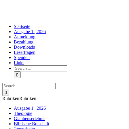
Skip
to
content
Startseite
Ausgabe 1 | 2026
Anmeldung
Bezahlung
Downloads
Leserfragen
Spenden
Links
Search
for:
Search
for:
Rubriken
Rubriken
Ausgabe 1 | 2026
Theologie
Glaubenserlebnis
Biblische Botschaft
Jugendseite