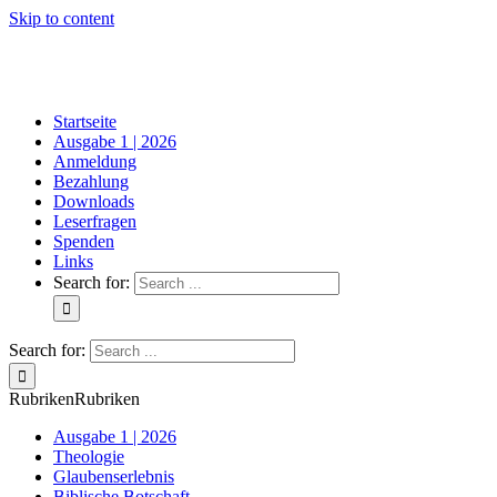
Skip to content
Startseite
Ausgabe 1 | 2026
Anmeldung
Bezahlung
Downloads
Leserfragen
Spenden
Links
Search for:
Search for:
Rubriken
Rubriken
Ausgabe 1 | 2026
Theologie
Glaubenserlebnis
Biblische Botschaft