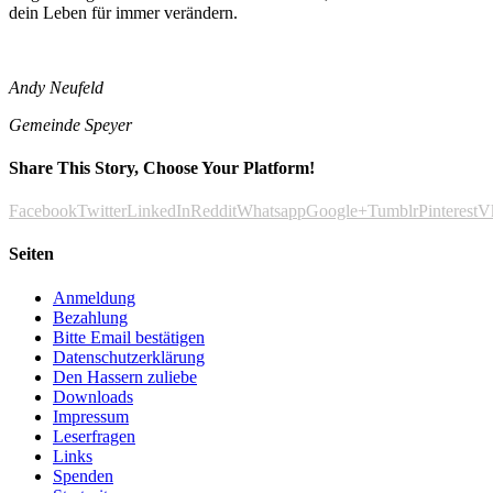
dein Leben für immer verändern.
Andy Neufeld
Gemeinde Speyer
Share This Story, Choose Your Platform!
Facebook
Twitter
LinkedIn
Reddit
Whatsapp
Google+
Tumblr
Pinterest
V
Seiten
Anmeldung
Bezahlung
Bitte Email bestätigen
Datenschutzerklärung
Den Hassern zuliebe
Downloads
Impressum
Leserfragen
Links
Spenden