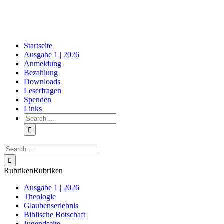
Skip
to
content
Startseite
Ausgabe 1 | 2026
Anmeldung
Bezahlung
Downloads
Leserfragen
Spenden
Links
Search
for:
Search
for:
Rubriken
Rubriken
Ausgabe 1 | 2026
Theologie
Glaubenserlebnis
Biblische Botschaft
Jugendseite