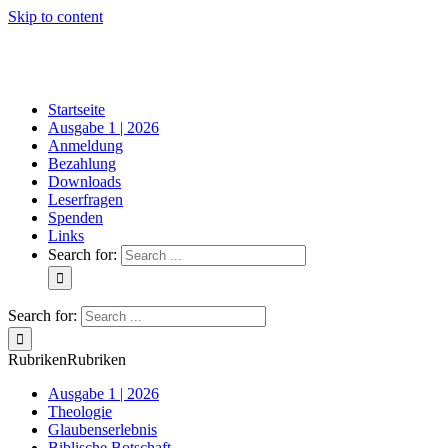
Skip to content
Startseite
Ausgabe 1 | 2026
Anmeldung
Bezahlung
Downloads
Leserfragen
Spenden
Links
Search for:
Search for:
Rubriken
Rubriken
Ausgabe 1 | 2026
Theologie
Glaubenserlebnis
Biblische Botschaft