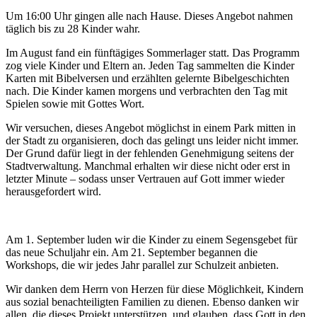
Um 16:00 Uhr gingen alle nach Hause. Dieses Angebot nahmen
täglich bis zu 28 Kinder wahr.
Im August fand ein fünftägiges Sommerlager statt. Das Programm
zog viele Kinder und Eltern an. Jeden Tag sammelten die Kinder
Karten mit Bibelversen und erzählten gelernte Bibelgeschichten
nach. Die Kinder kamen morgens und verbrachten den Tag mit
Spielen sowie mit Gottes Wort.
Wir versuchen, dieses Angebot möglichst in einem Park mitten in
der Stadt zu organisieren, doch das gelingt uns leider nicht immer.
Der Grund dafür liegt in der fehlenden Genehmigung seitens der
Stadtverwaltung. Manchmal erhalten wir diese nicht oder erst in
letzter Minute – sodass unser Vertrauen auf Gott immer wieder
herausgefordert wird.
Am 1. September luden wir die Kinder zu einem Segensgebet für
das neue Schuljahr ein. Am 21. September begannen die
Workshops, die wir jedes Jahr parallel zur Schulzeit anbieten.
Wir danken dem Herrn von Herzen für diese Möglichkeit, Kindern
aus sozial benachteiligten Familien zu dienen. Ebenso danken wir
allen, die dieses Projekt unterstützen, und glauben, dass Gott in den