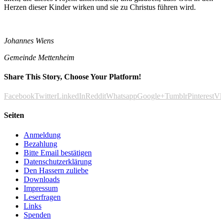
Herzen dieser Kinder wirken und sie zu Christus führen wird.
Johannes Wiens
Gemeinde Mettenheim
Share This Story, Choose Your Platform!
Facebook
Twitter
LinkedIn
Reddit
Whatsapp
Google+
Tumblr
Pinterest
V
Seiten
Anmeldung
Bezahlung
Bitte Email bestätigen
Datenschutzerklärung
Den Hassern zuliebe
Downloads
Impressum
Leserfragen
Links
Spenden