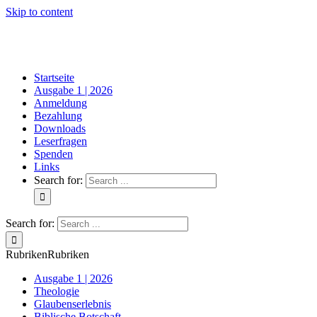
Skip to content
Startseite
Ausgabe 1 | 2026
Anmeldung
Bezahlung
Downloads
Leserfragen
Spenden
Links
Search for:
Search for:
Rubriken
Rubriken
Ausgabe 1 | 2026
Theologie
Glaubenserlebnis
Biblische Botschaft