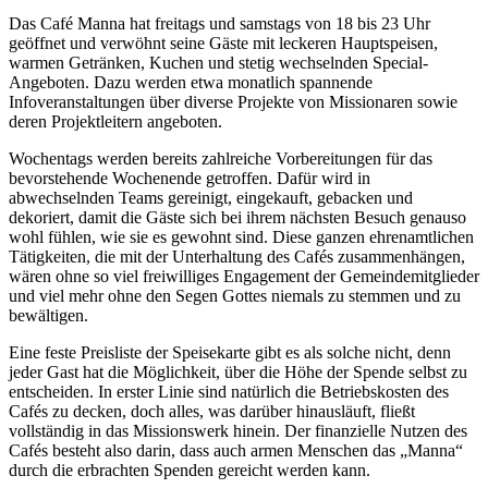
Das Café Manna hat freitags und samstags von 18 bis 23 Uhr
geöffnet und verwöhnt seine Gäste mit leckeren Hauptspeisen,
warmen Getränken, Kuchen und stetig wechselnden Special-
Angeboten. Dazu werden etwa monatlich spannende
Infoveranstaltungen über diverse Projekte von Missionaren sowie
deren Projektleitern angeboten.
Wochentags werden bereits zahlreiche Vorbereitungen für das
bevorstehende Wochenende getroffen. Dafür wird in
abwechselnden Teams gereinigt, eingekauft, gebacken und
dekoriert, damit die Gäste sich bei ihrem nächsten Besuch genauso
wohl fühlen, wie sie es gewohnt sind. Diese ganzen ehrenamtlichen
Tätigkeiten, die mit der Unterhaltung des Cafés zusammenhängen,
wären ohne so viel freiwilliges Engagement der Gemeindemitglieder
und viel mehr ohne den Segen Gottes niemals zu stemmen und zu
bewältigen.
Eine feste Preisliste der Speisekarte gibt es als solche nicht, denn
jeder Gast hat die Möglichkeit, über die Höhe der Spende selbst zu
entscheiden. In erster Linie sind natürlich die Betriebskosten des
Cafés zu decken, doch alles, was darüber hinausläuft, fließt
vollständig in das Missionswerk hinein. Der finanzielle Nutzen des
Cafés besteht also darin, dass auch armen Menschen das „Manna“
durch die erbrachten Spenden gereicht werden kann.