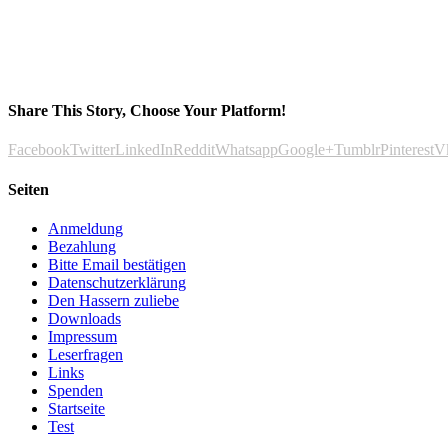
Share This Story, Choose Your Platform!
Facebook
Twitter
LinkedIn
Reddit
Whatsapp
Google+
Tumblr
Pinterest
V
Seiten
Anmeldung
Bezahlung
Bitte Email bestätigen
Datenschutzerklärung
Den Hassern zuliebe
Downloads
Impressum
Leserfragen
Links
Spenden
Startseite
Test