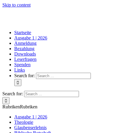
Skip to content
Startseite
Ausgabe 1 | 2026
Anmeldung
Bezahlung
Downloads
Leserfragen
Spenden
Links
Search for:
Search for:
Rubriken
Rubriken
Ausgabe 1 | 2026
Theologie
Glaubenserlebnis
Biblische Botschaft