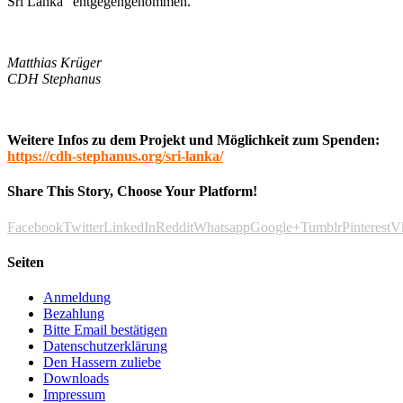
Sri Lanka“ entgegengenommen.
Matthias Krüger
CDH Stephanus
Weitere Infos zu dem Projekt und Möglichkeit zum Spenden:
https://cdh-stephanus.org/sri-lanka/
Share This Story, Choose Your Platform!
Facebook
Twitter
LinkedIn
Reddit
Whatsapp
Google+
Tumblr
Pinterest
V
Seiten
Anmeldung
Bezahlung
Bitte Email bestätigen
Datenschutzerklärung
Den Hassern zuliebe
Downloads
Impressum