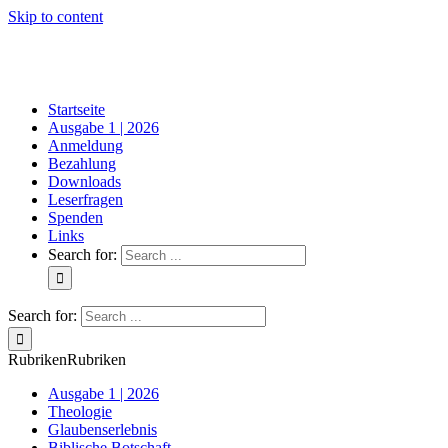
Skip to content
Startseite
Ausgabe 1 | 2026
Anmeldung
Bezahlung
Downloads
Leserfragen
Spenden
Links
Search for:
Search for:
Rubriken
Rubriken
Ausgabe 1 | 2026
Theologie
Glaubenserlebnis
Biblische Botschaft