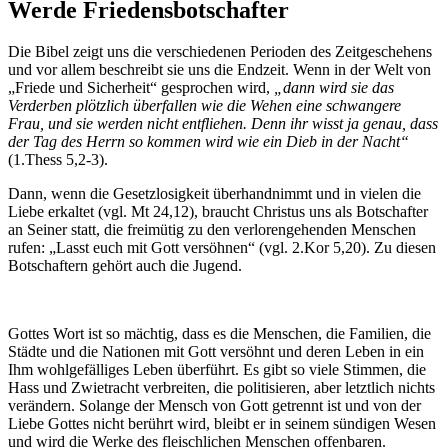
Werde Friedensbotschafter
Die Bibel zeigt uns die verschiedenen Perioden des Zeitgeschehens
und vor allem beschreibt sie uns die Endzeit. Wenn in der Welt von
„Friede und Sicherheit“ gesprochen wird,
„dann wird sie das
Verderben plötzlich überfallen wie die Wehen eine schwangere
Frau, und sie werden nicht entfliehen. Denn ihr wisst ja genau, dass
der Tag des Herrn so kommen wird wie ein Dieb in der Nacht“
(1.Thess 5,2-3).
Dann, wenn die Gesetzlosigkeit überhandnimmt und in vielen die
Liebe erkaltet (vgl. Mt 24,12), braucht Christus uns als Botschafter
an Seiner statt, die freimütig zu den verlorengehenden Menschen
rufen: „Lasst euch mit Gott versöhnen“ (vgl. 2.Kor 5,20). Zu diesen
Botschaftern gehört auch die Jugend.
Gottes Wort ist so mächtig, dass es die Menschen, die Familien, die
Städte und die Nationen mit Gott versöhnt und deren Leben in ein
Ihm wohlgefälliges Leben überführt. Es gibt so viele Stimmen, die
Hass und Zwietracht verbreiten, die politisieren, aber letztlich nichts
verändern. Solange der Mensch von Gott getrennt ist und von der
Liebe Gottes nicht berührt wird, bleibt er in seinem sündigen Wesen
und wird die Werke des fleischlichen Menschen offenbaren.