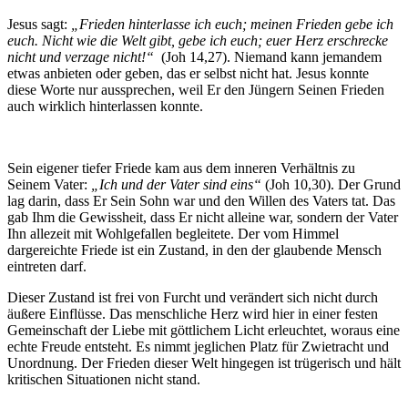
Jesus sagt:
„Frieden hinterlasse ich euch; meinen Frieden gebe ich
euch. Nicht wie die Welt gibt, gebe ich euch; euer Herz erschrecke
nicht und verzage nicht!“
(Joh 14,27). Niemand kann jemandem
etwas anbieten oder geben, das er selbst nicht hat. Jesus konnte
diese Worte nur aussprechen, weil Er den Jüngern Seinen Frieden
auch wirklich hinterlassen konnte.
Sein eigener tiefer Friede kam aus dem inneren Verhältnis zu
Seinem Vater:
„Ich und der Vater sind eins“
(Joh 10,30). Der Grund
lag darin, dass Er Sein Sohn war und den Willen des Vaters tat. Das
gab Ihm die Gewissheit, dass Er nicht alleine war, sondern der Vater
Ihn allezeit mit Wohlgefallen begleitete. Der vom Himmel
dargereichte Friede ist ein Zustand, in den der glaubende Mensch
eintreten darf.
Dieser Zustand ist frei von Furcht und verändert sich nicht durch
äußere Einflüsse. Das menschliche Herz wird hier in einer festen
Gemeinschaft der Liebe mit göttlichem Licht erleuchtet, woraus eine
echte Freude entsteht. Es nimmt jeglichen Platz für Zwietracht und
Unordnung. Der Frieden dieser Welt hingegen ist trügerisch und hält
kritischen Situationen nicht stand.