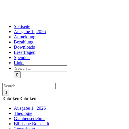
Skip
to
content
Startseite
Ausgabe 1 | 2026
Anmeldung
Bezahlung
Downloads
Leserfragen
Spenden
Links
Search
for:
Search
for:
Rubriken
Rubriken
Ausgabe 1 | 2026
Theologie
Glaubenserlebnis
Biblische Botschaft
Jugendseite