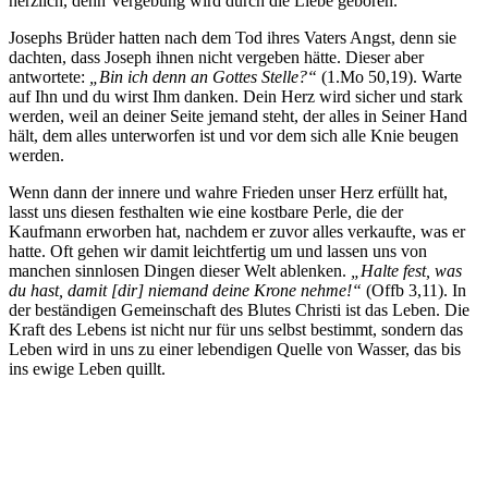
herzlich, denn Vergebung wird durch die Liebe geboren.
Josephs Brüder hatten nach dem Tod ihres Vaters Angst, denn sie
dachten, dass Joseph ihnen nicht vergeben hätte. Dieser aber
antwortete:
„Bin ich denn an Gottes Stelle?“
(1.Mo 50,19). Warte
auf Ihn und du wirst Ihm danken. Dein Herz wird sicher und stark
werden, weil an deiner Seite jemand steht, der alles in Seiner Hand
hält, dem alles unterworfen ist und vor dem sich alle Knie beugen
werden.
Wenn dann der innere und wahre Frieden unser Herz erfüllt hat,
lasst uns diesen festhalten wie eine kostbare Perle, die der
Kaufmann erworben hat, nachdem er zuvor alles verkaufte, was er
hatte. Oft gehen wir damit leichtfertig um und lassen uns von
manchen sinnlosen Dingen dieser Welt ablenken.
„Halte fest, was
du hast, damit [dir] niemand deine Krone nehme!“
(Offb 3,11). In
der beständigen Gemeinschaft des Blutes Christi ist das Leben. Die
Kraft des Lebens ist nicht nur für uns selbst bestimmt, sondern das
Leben wird in uns zu einer lebendigen Quelle von Wasser, das bis
ins ewige Leben quillt.