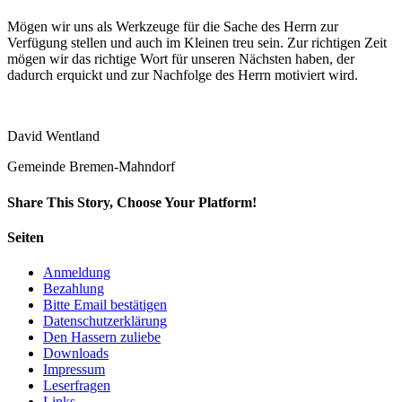
Mögen wir uns als Werkzeuge für die Sache des Herrn zur
Verfügung stellen und auch im Kleinen treu sein. Zur richtigen Zeit
mögen wir das richtige Wort für unseren Nächsten haben, der
dadurch erquickt und zur Nachfolge des Herrn motiviert wird.
David Wentland
Gemeinde Bremen-Mahndorf
Share This Story, Choose Your Platform!
Facebook
Twitter
LinkedIn
Reddit
Whatsapp
Google+
Tumblr
Pinterest
Vk
Email
Seiten
Anmeldung
Bezahlung
Bitte Email bestätigen
Datenschutzerklärung
Den Hassern zuliebe
Downloads
Impressum
Leserfragen
Links