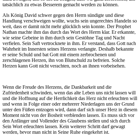
tatsächlich zu etwas Besserem gemacht werden zu können.
Als König David schwer gegen den Herrn sündigte und diese
Handlung verschweigen wollte, wuchs sein ungerechtes Handeln so
weit, dass er damit nicht mehr glücklich sein konnte. Der Prophet
Nathan machte ihm das durch das Wort des Herrn klar. Er erkannte,
wie seine Gebeine in ihm durch sein Gestöhne Tag und Nacht
verfielen. Sein Saft vertrocknete in ihm. Er verstand, dass Gott nach
Wahrheit im Innersten seines Herzens verlangte. Deshalb bekannte
er seine Schuld und bat Gott mit einem zerbrochenen und
zerschlagenen Herzen, ihn von Blutschuld zu befreien. Solche
Herzen kann Gott nicht verachten, noch an ihnen vorbeisehen.
Wenn die Freude des Herzens, die Dankbarkeit und die
Zufriedenheit schwinden, wenn das alte Leben uns nicht lassen will
und die Hoffnung auf die Herrlichkeit das Herz nicht erleuchten will
und wenn in Folge einer oder mehrerer Niederlagen uns der Grund
unter den Füßen entzogen wird, dann darf sich unser Herz in diesem
Moment nicht von der Bosheit verblenden lassen. Es muss sich vor
den Anfänger und Vollender des Glaubens stellen und sich durch
Sein Wort erleuchten lassen. Kein weiterer Schritt darf gewagt
werden, bevor man nicht in Seine Ruhe eingekehrt ist.