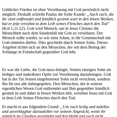
Göttlicher Frieden ist ohne Versöhnung mit Gott persönlich nicht
möglich. Deshalb schreibt Paulus die frohe Kunde:
„Auch euch, die
ihr einst entfremdet und feindlich gesinnt wart in den bösen Werken,
hat er jetzt versöhnt in dem Leib seines Fleisches durch den Tod“
(Kol 1,21-22). Gott wird Mensch, um in Jesus Christus die
Menschheit nach dem Sündenfall mit Gott zu versöhnen. Der
Mensch sollte wieder, so wie einst Adam, in die Gemeinschaft mit
Gott eintreten dürfen. Dies geschieht durch Seinen Sohn. Dieses
Angebot richtet sich an den Menschen, der seit dem Betrug der
Schlange in Feindschaft gegenüber Gott lebt.
Es war die Liebe, die Gott dazu drängte, Seinen einzigen Sohn als
heiliges und makelloses Opfer zur Versöhnung darzubringen. Gott
hat in der Tat Seinen eingeborenen Sohn nicht verschont, sondern
Ihn für uns alle dahingegeben. Den Menschen, der in seinem
eigentlichen Wesen Gott entfremdet und Ihm gegenüber feindlich
gesinnt ist und dabei in bösen Werken lebt, versöhnt Jesus mit Gott
in dem Leib Seines Fleisches durch den Tod.
Er macht es aus folgendem Grund:
„Um euch heilig und tadellos
und unverklagbar darzustellen vor seinem Angesicht, wenn ihr
nämlich im Glauben gegründet und fest bleibt und euch nicht