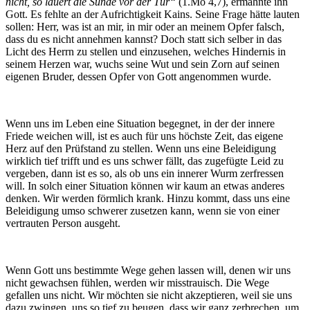
nicht, so lauert die Sünde vor der Tür“
(1.Mo 4,7), ermahnte ihn
Gott. Es fehlte an der Aufrichtigkeit Kains. Seine Frage hätte lauten
sollen: Herr, was ist an mir, in mir oder an meinem Opfer falsch,
dass du es nicht annehmen kannst? Doch statt sich selber in das
Licht des Herrn zu stellen und einzusehen, welches Hindernis in
seinem Herzen war, wuchs seine Wut und sein Zorn auf seinen
eigenen Bruder, dessen Opfer von Gott angenommen wurde.
Wenn uns im Leben eine Situation begegnet, in der der innere
Friede weichen will, ist es auch für uns höchste Zeit, das eigene
Herz auf den Prüfstand zu stellen. Wenn uns eine Beleidigung
wirklich tief trifft und es uns schwer fällt, das zugefügte Leid zu
vergeben, dann ist es so, als ob uns ein innerer Wurm zerfressen
will. In solch einer Situation können wir kaum an etwas anderes
denken. Wir werden förmlich krank. Hinzu kommt, dass uns eine
Beleidigung umso schwerer zusetzen kann, wenn sie von einer
vertrauten Person ausgeht.
Wenn Gott uns bestimmte Wege gehen lassen will, denen wir uns
nicht gewachsen fühlen, werden wir misstrauisch. Die Wege
gefallen uns nicht. Wir möchten sie nicht akzeptieren, weil sie uns
dazu zwingen, uns so tief zu beugen, dass wir ganz zerbrechen, um