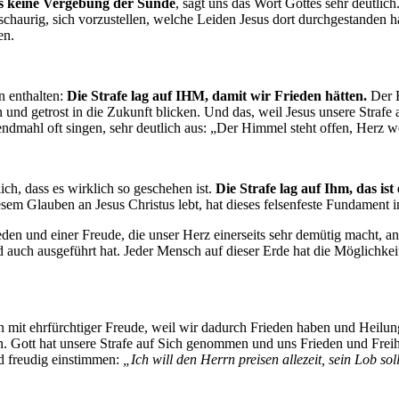
es keine Vergebung der Sünde
, sagt uns das Wort Gottes sehr deutli
 schaurig, sich vorzustellen, welche Leiden Jesus dort durchgestanden h
en.
n enthalten:
Die Strafe lag auf IHM, damit wir Frieden hätten.
Der F
und getrost in die Zukunft blicken. Und das, weil Jesus unsere Straf
endmahl oft singen, sehr deutlich aus: „Der Himmel steht offen, Herz 
ich, dass es wirklich so geschehen ist.
Die Strafe lag auf Ihm, das is
sem Glauben an Jesus Christus lebt, hat dieses felsenfeste Fundament 
den und einer Freude, die unser Herz einerseits sehr demütig macht, and
nd auch ausgeführt hat. Jeder Mensch auf dieser Erde hat die Möglichke
mit ehrfürchtiger Freude, weil wir dadurch Frieden haben und Heilung 
n. Gott hat unsere Strafe auf Sich genommen und uns Frieden und Freih
id freudig einstimmen:
„Ich will den Herrn preisen allezeit, sein Lob 