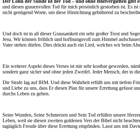
Der Lohn der Sünde ist der Tod – und ohne Blutvergießen gibt 
und diesen grauenvollen Tod für mich persönlich gestorben ist. Es ist
nicht genügend Worte, um diese Hinrichtung gebührend zu beschreib
Und doch ist in all dieser Grausamkeit ein sehr großer Trost und Sege
Jesu. Wir können fröhlich und hoffnungsvoll zum Himmel aufschauen 
Vater stehen dürfen. Dies drückt auch ein Lied, welches wir beim Ab
Ein weiterer Aspekt dieses Verses ist mir sehr kostbar geworden, näml
sondern ganz sicher und ohne jeden Zweifel. Jeder Mensch, der in die
Die Strafe lag auf IHM. Und diese Wahrheit erfüllt uns mit tiefem Frie
und Liebe zu uns, dass Er diesen Plan für unsere Errettung gefasst u
durchs Leben zu gehen.
Seine Wunden, Seine Schmerzen und Sein Tod erfüllen unsere Herzen 
Leben, weil sie diesen zweiten goldenen Vers der Bibel nicht beachte
tagtäglich Freude über diese Errettung empfinden. Lasst uns mit Dav