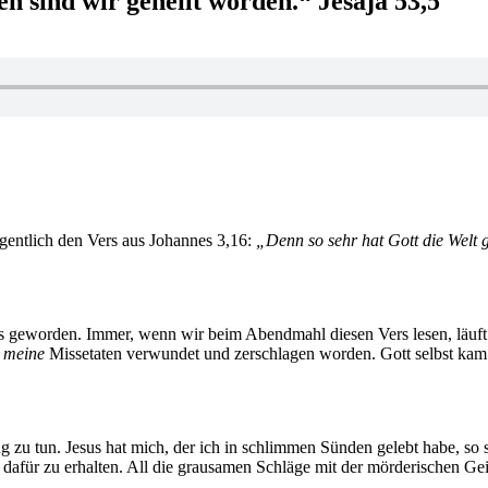
n sind wir geheilt worden.“ Jesaja 53,5
gentlich den Vers aus Johannes 3,16:
„Denn so sehr hat Gott die Welt g
ers geworden. Immer, wenn wir beim Abendmahl diesen Vers lesen, läuf
r meine
Missetaten verwundet und zerschlagen worden. Gott selbst kam 
ng zu tun. Jesus hat mich, der ich in schlimmen Sünden gelebt habe, s
dafür zu erhalten. All die grausamen Schläge mit der mörderischen Gei