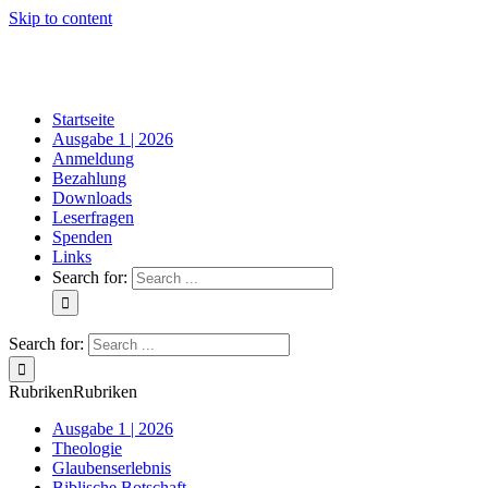
Skip to content
Startseite
Ausgabe 1 | 2026
Anmeldung
Bezahlung
Downloads
Leserfragen
Spenden
Links
Search for:
Search for:
Rubriken
Rubriken
Ausgabe 1 | 2026
Theologie
Glaubenserlebnis
Biblische Botschaft