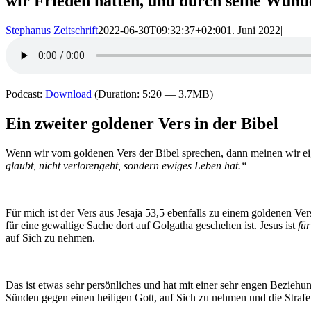
wir Frieden hätten, und durch seine Wunde
Stephanus Zeitschrift
2022-06-30T09:32:37+02:00
1. Juni 2022
|
Podcast:
Download
(Duration: 5:20 — 3.7MB)
Ein zweiter goldener Vers in der Bibel
Wenn wir vom goldenen Vers der Bibel sprechen, dann meinen wir ei
glaubt, nicht verlorengeht, sondern ewiges Leben hat.“
Für mich ist der Vers aus Jesaja 53,5 ebenfalls zu einem goldenen V
für eine gewaltige Sache dort auf Golgatha geschehen ist. Jesus ist
fü
auf Sich zu nehmen.
Das ist etwas sehr persönliches und hat mit einer sehr engen Beziehu
Sünden gegen einen heiligen Gott, auf Sich zu nehmen und die Strafe 