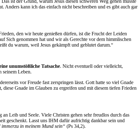
ch. Das ist der Grund, warum Jesus diesen schweren Weg gehen musste
at. Anders kann ich das einfach nicht beschreiben und es gibt auch gar
rieden, den wir heute genießen dürfen, ist die Frucht der Leiden
e auf Sich genommen hat und wir als Gerechte vor dem himmlischen
weißt du warum, weil Jesus gekämpft und geblutet darum.“
t eine unumstößliche Tatsache
. Nicht eventuell oder vielleicht,
in seinem Leben.
ererseits vor Freude fast zerspringen lässt. Gott hatte so viel Gnade
it, diese Gnade im Glauben zu ergreifen und mit diesem tiefen Frieden
an Leib und Seele. Viele Christen gehen sehr freudlos durch das
eit geschenkt. Lasst uns IHM dafür aufrichtig dankbar sein und
soll immerzu in meinem Mund sein“
(Ps 34,2).