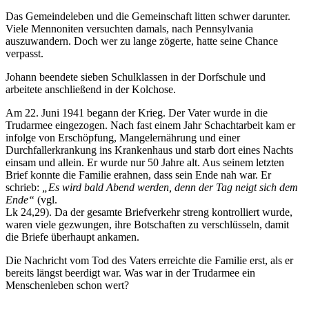
Das Gemeindeleben und die Gemeinschaft litten schwer darunter.
Viele Mennoniten versuchten damals, nach Pennsylvania
auszuwandern. Doch wer zu lange zögerte, hatte seine Chance
verpasst.
Johann beendete sieben Schulklassen in der Dorfschule und
arbeitete anschließend in der Kolchose.
Am 22. Juni 1941 begann der Krieg. Der Vater wurde in die
Trudarmee eingezogen. Nach fast einem Jahr Schachtarbeit kam er
infolge von Erschöpfung, Mangelernährung und einer
Durchfallerkrankung ins Krankenhaus und starb dort eines Nachts
einsam und allein. Er wurde nur 50 Jahre alt. Aus seinem letzten
Brief konnte die Familie erahnen, dass sein Ende nah war. Er
schrieb:
„Es wird bald Abend werden, denn der Tag neigt sich dem
Ende“
(vgl.
Lk 24,29). Da der gesamte Briefverkehr streng kontrolliert wurde,
waren viele gezwungen, ihre Botschaften zu verschlüsseln, damit
die Briefe überhaupt ankamen.
Die Nachricht vom Tod des Vaters erreichte die Familie erst, als er
bereits längst beerdigt war. Was war in der Trudarmee ein
Menschenleben schon wert?