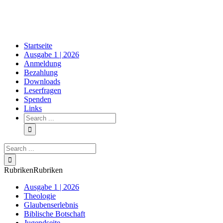
Skip
to
content
Startseite
Ausgabe 1 | 2026
Anmeldung
Bezahlung
Downloads
Leserfragen
Spenden
Links
Search
for:
Search
for:
Rubriken
Rubriken
Ausgabe 1 | 2026
Theologie
Glaubenserlebnis
Biblische Botschaft
Jugendseite