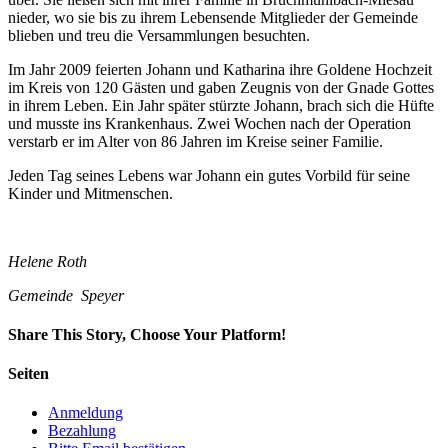
nieder, wo sie bis zu ihrem Lebensende Mitglieder der Gemeinde
blieben und treu die Versammlungen besuchten.
Im Jahr 2009 feierten Johann und Katharina ihre Goldene Hochzeit
im Kreis von 120 Gästen und gaben Zeugnis von der Gnade Gottes
in ihrem Leben. Ein Jahr später stürzte Johann, brach sich die Hüfte
und musste ins Krankenhaus. Zwei Wochen nach der Operation
verstarb er im Alter von 86 Jahren im Kreise seiner Familie.
Jeden Tag seines Lebens war Johann ein gutes Vorbild für seine
Kinder und Mitmenschen.
Helene Roth
Gemeinde Speyer
Share This Story, Choose Your Platform!
Facebook
Twitter
LinkedIn
Reddit
Whatsapp
Google+
Tumblr
Pinterest
Vk
Email
Seiten
Anmeldung
Bezahlung