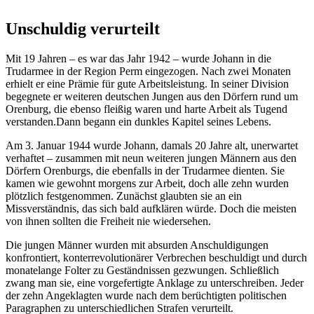
Unschuldig verurteilt
Mit 19 Jahren – es war das Jahr 1942 – wurde Johann in die
Trudarmee in der Region Perm eingezogen. Nach zwei Monaten
erhielt er eine Prämie für gute Arbeitsleistung. In seiner Division
begegnete er weiteren deutschen Jungen aus den Dörfern rund um
Orenburg, die ebenso fleißig waren und harte Arbeit als Tugend
verstanden.Dann begann ein dunkles Kapitel seines Lebens.
Am 3. Januar 1944 wurde Johann, damals 20 Jahre alt, unerwartet
verhaftet – zusammen mit neun weiteren jungen Männern aus den
Dörfern Orenburgs, die ebenfalls in der Trudarmee dienten. Sie
kamen wie gewohnt morgens zur Arbeit, doch alle zehn wurden
plötzlich festgenommen. Zunächst glaubten sie an ein
Missverständnis, das sich bald aufklären würde. Doch die meisten
von ihnen sollten die Freiheit nie wiedersehen.
Die jungen Männer wurden mit absurden Anschuldigungen
konfrontiert, konterrevolutionärer Verbrechen beschuldigt und durch
monatelange Folter zu Geständnissen gezwungen. Schließlich
zwang man sie, eine vorgefertigte Anklage zu unterschreiben. Jeder
der zehn Angeklagten wurde nach dem berüchtigten politischen
Paragraphen zu unterschiedlichen Strafen verurteilt.