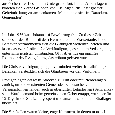
auslöschen – es bestand im Untergrund fort. In den Arbeitslagern
bildeten sich kleine Gruppen von Gläubigen, die unter größter
Geheimhaltung zusammenkamen. Man nannte sie die „Baracken-
Gemeinden“.
Im Jahr 1956 kam Johann auf Bewährung frei. Zu dieser Zeit
schloss er den Bund mit dem Herrn durch die Wassertaufe. In den
Baracken versammelten sich die Gläubigen weiterhin, beteten und
lasen das Wort Gottes. Die Verkündigung geschah im Verborgenen,
unter schwierigsten Umständen. Oft gab es nur ein einziges
Exemplar des Evangeliums, das reihum gelesen wurde.
Die Christenverfolgung ging unvermindert weiter. In halbfertigen
Baracken versteckten sich die Gläubigen vor den Verfolgern.
Prediger legten oft weite Strecken zu Fuß oder mit Pferdewagen
zurück, um die verstreuten Gemeinden zu besuchen.
Versammlungen fanden auch in überfüllten Lehmhütten (Semljanka)
statt. Wurde jemand beim gemeinsamen Gebet ertappt, wurde er für
15 Tage in die Strafzelle gesperrt und anschließend in ein Straflager
überführt.
Die Strafzellen waren kleine, enge Kammern, in denen man sich