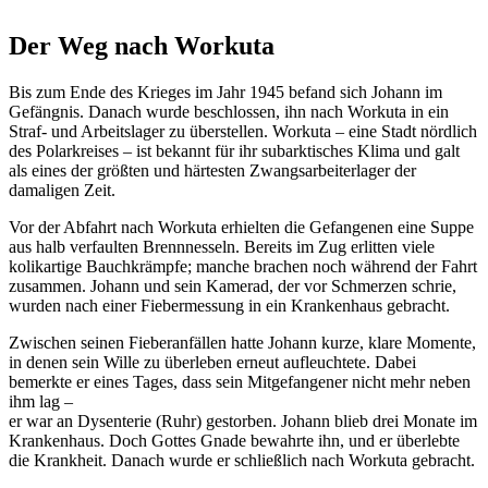
Der Weg nach Workuta
Bis zum Ende des Krieges im Jahr 1945 befand sich Johann im
Gefängnis. Danach wurde beschlossen, ihn nach Workuta in ein
Straf- und Arbeitslager zu überstellen. Workuta – eine Stadt nördlich
des Polarkreises – ist bekannt für ihr subarktisches Klima und galt
als eines der größten und härtesten Zwangsarbeiterlager der
damaligen Zeit.
Vor der Abfahrt nach Workuta erhielten die Gefangenen eine Suppe
aus halb verfaulten Brennnesseln. Bereits im Zug erlitten viele
kolikartige Bauchkrämpfe; manche brachen noch während der Fahrt
zusammen. Johann und sein Kamerad, der vor Schmerzen schrie,
wurden nach einer Fiebermessung in ein Krankenhaus gebracht.
Zwischen seinen Fieberanfällen hatte Johann kurze, klare Momente,
in denen sein Wille zu überleben erneut aufleuchtete. Dabei
bemerkte er eines Tages, dass sein Mitgefangener nicht mehr neben
ihm lag –
er war an Dysenterie (Ruhr) gestorben. Johann blieb drei Monate im
Krankenhaus. Doch Gottes Gnade bewahrte ihn, und er überlebte
die Krankheit. Danach wurde er schließlich nach Workuta gebracht.