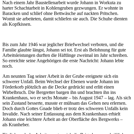
Nach einem Jahr Baustellenarbeit wurde Johann in Workuta zu
harter Schachtarbeit in Kohlengruben gezwungen. Er wohnte in
Baracken und schlief ohne Bettwäsche auf nackten Pritschen.
Womit sie arbeiteten, damit schliefen sie auch. Die Schuhe dienten
als Kopfkissen.
Bis zum Jahr 1946 war jeglicher Briefwechsel verboten, und die
Familie glaubte längst, Johann sei tot. Erst als Belohnung für gute
Arbeitsleistungen durften die Häftlinge zweimal im Jahr schreiben.
So erreichte seine Angehörigen die erste Nachricht: Johann lebte
noch.
Am neunten Tag seiner Arbeit in der Grube ereignete sich ein
schwerer Unfall. Beim Wechsel der Ebenen wurde Johann im
Förderkorb plötzlich an die Decke gedrückt und erlitt einen
Wirbelbruch. Die Bergretter bargen ihn und brachten ihn ins
Krankenhaus, wo er sechs Monate – bis August 1947 – lag. Als sich
sein Zustand besserte, musste er mühsam das Gehen neu erlernen.
Doch durch Gottes Gnade blieb er trotz des schweren Unfalls kein
Invalide. Nach seiner Entlassung aus dem Krankenhaus erhielt
Johann eine leichtere Arbeit an der Oberfläche des Bergwerks –
als Kranheber.