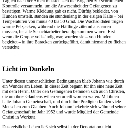
Täglich nach der Arbeit mussten sich die Brigaden zur schriftlichen
Kontrolle versammeln, um die Anwesenheit der Gefangenen zu
bestätigen. Warme Kleidung gab es nicht. Dürftig bekleidet, von
Hunden umstellt, standen sie stundenlang in der eisigen Kälte – bei
Temperaturen von minus 40 bis 50 Grad. Die Wachsoldaten trugen
warme Pelzjacken, während die Häftlinge zitternd ausharren
mussten, bis alle Schachtarbeiter heraufgekommen waren. Erst
wenn die Gruppe vollständig war, wurden sie – von Hunden
begleitet – in ihre Baracken zurückgeführt, damit niemand zu fliehen
versuchte.
Licht im Dunkeln
Unter diesen unmenschlichen Bedingungen blieb Johann wie durch
ein Wunder am Leben. In dieser Zeit begann für ihn eine neue Zeit
mit dem Herrn. Unter den Gefangenen befanden sich auch Christen,
die um ihres Glaubens willen verurteilt worden waren. Mit ihnen
hatte Johann Gemeinschaft, und durch ihre Predigten fanden viele
Menschen zum Glauben. Auch Johann bekehrte sich während seiner
Gefangenschaft im Jahr 1952 und wurde Mitglied der Gemeinde
Christi in Workuta.
Das geistliche Leben ließ sich selbst in der Deportation nicht