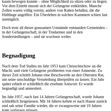
kaum bewegen konnte – ohne Möglichkeit zu sitzen oder zu liegen.
Vor dem Eintritt musste sich der Gefangene entkleiden. Manche
Zellen waren völlig vereist, andere von Ratten befallen, die die
Häftlinge angriffen. Ein Überleben in solchen Kammern schien fast
unmöglich.
Doch trotz all dieser grausamen Umstände entstanden Gemeinden –
in der Gefangenschaft, in der Trudarmee und in den
Sondersiedlungen – und sie wuchsen weiter.
Begnadigung
Nach dem Tod Stalins im Jahr 1953 kam Chruschtschow an die
Macht, und viele Gefangene profitierten von einer Amnestie. Zu
dieser Zeit schrieb Johann eine Beschwerde an den Obersten Rat,
um seine unschuldige Verurteilung überprüfen zu lassen. Ein Jahr
später erhielt er schließlich die ersehnte Antwort: Er wurde
begnadigt und amnestiert.
Im Jahr 1957, nach fast 14 Jahren Gefangenschaft, wurde Johann
schließlich freigelassen. Mit 34 Jahren kehrte er nach Hause zurück
und sah seine Familie wieder, die er zwangsweise mit 19 Jahren
hatte verlassen müssen.