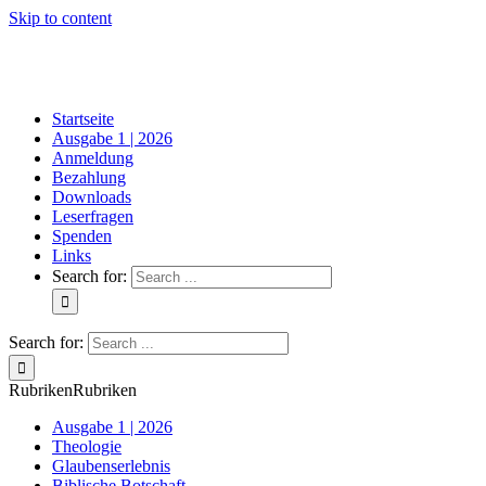
Skip to content
Startseite
Ausgabe 1 | 2026
Anmeldung
Bezahlung
Downloads
Leserfragen
Spenden
Links
Search for:
Search for:
Rubriken
Rubriken
Ausgabe 1 | 2026
Theologie
Glaubenserlebnis
Biblische Botschaft