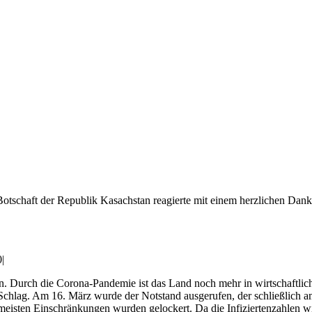
otschaft der Republik Kasachstan reagierte mit einem herzlichen Dan
0
|
n. Durch die Corona-Pandemie ist das Land noch mehr in wirtschaftli
 auf Schlag. Am 16. März wurde der Notstand ausgerufen, der schließl
meisten Einschränkungen wurden gelockert. Da die Infiziertenzahlen wie