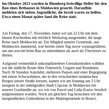
Im Oktober 2023 wurden in Blomberg freiwillige Helfer für den
Bau eines Bethauses in Moldawien gesucht. Daraufhin
meldeten sich sieben Jugendliche, die bereit waren zu helfen.
Etwa einen Monat später fand die Reise statt.
Am Freitag, den 17. November, traten wir um 22 Uhr mit dem
blauen Kirchenbus mit reichlich Werkzeug ausgestattet, die lange
Reise nach Moldawien an. Ein Mitglied unserer Gemeinde, aus
Moldawien stammend, war bereits einen Tag zuvor vorausgefahren,
um uns sowohl beim Bau zu unterstützen als auch als Übersetzer zu
dienen.
Aufgrund vermeintlich unkomplizierterer Grenzkontrollen wählten
wir die südliche Route über Österreich, Ungarn und Rumänien.
Nach 30 Stunden Autofahrt, mehreren Pausen und einer Begegnung
mit einem Schwarzbären, der in den verschneiten rumänischen
Bergen unsere Straße kreuzte, kamen wir am Sonntag um 5 Uhr
morgens in der mittelgroßen Stadt Copceac in Moldawien bei
unserer Gastfamilie an, wo wir von Pawel und Lidia Kazov herzlich
aufgenommen wurden. Noch am gleichen Tag besuchten wir den
morgendlichen Gottesdienst in der Muttergemeinde in Bourci.