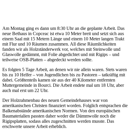
Am Montag ging es dann um 8:30 Uhr an die geplante Arbeit. Das
neue Bethaus in Copceac ist etwa 10 Meter breit und setzt sich aus
einem Saal mit 15 Metern Länge und einem 10 Meter langen Trakt
mit Flur und 10 Räumen zusammen. All diese Räumlichkeiten
fanden wir als Holzständerwerk vor, welches mit Steinwolle und
Glaswolle gedämmt, mit Folie abgedichtet und mit Rigips – und
teilweise OSB-Platten – abgedeckt werden sollte.
Es folgten 5 Tage Arbeit, an denen wir nie allein waren. Stets waren
bis zu 10 Helfer – von Jugendlichen bis zu Pastoren – tatkräftig mit
dabei. Größtenteils kamen sie aus der 40 Kilometer entfernten
Muttergemeinde in Bourci. Die Arbeit endete mal um 18 Uhr, aber
auch mal erst um 22 Uhr.
Der Holzrahmenbau des neuen Gemeindehauses war von
amerikanischen Christen finanziert worden. Folglich entsprachen die
Balkenabstände amerikanischen Normen. Von den europäischen
Baumaterialien passten daher weder die Dämmwolle noch die
Rigipsplatten, sodass alles zugeschnitten werden musste. Das
erschwerte unsere Arbeit erheblich.