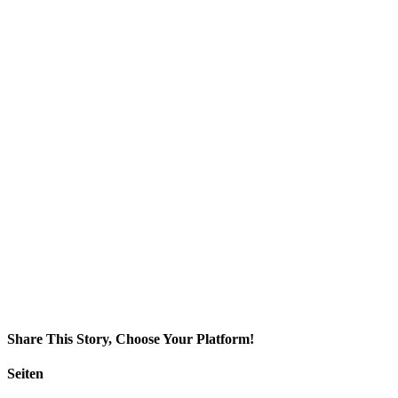
Share This Story, Choose Your Platform!
Facebook
Twitter
LinkedIn
Reddit
Whatsapp
Google+
Tumblr
Pinterest
Vk
Email
Seiten