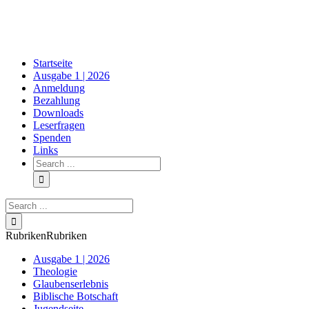
Skip
to
content
Startseite
Ausgabe 1 | 2026
Anmeldung
Bezahlung
Downloads
Leserfragen
Spenden
Links
Search
for:
Search
for:
Rubriken
Rubriken
Ausgabe 1 | 2026
Theologie
Glaubenserlebnis
Biblische Botschaft
Jugendseite