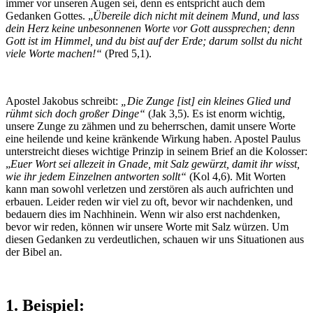
immer vor unseren Augen sei, denn es entspricht auch dem
Gedanken Gottes. „
Übereile dich nicht mit deinem Mund, und lass
dein Herz keine unbesonnenen Worte vor Gott aussprechen; denn
Gott ist im Himmel, und du bist auf der Erde; darum sollst du nicht
viele Worte machen!“
(Pred 5,1).
Apostel Jakobus schreibt:
„Die Zunge [ist] ein kleines Glied und
rühmt sich doch großer Dinge“
(Jak 3,5). Es ist enorm wichtig,
unsere Zunge zu zähmen und zu beherrschen, damit unsere Worte
eine heilende und keine kränkende Wirkung haben. Apostel Paulus
unterstreicht dieses wichtige Prinzip in seinem Brief an die Kolosser:
„
Euer Wort sei allezeit in Gnade, mit Salz gewürzt, damit ihr wisst,
wie ihr jedem Einzelnen antworten sollt“
(Kol 4,6). Mit Worten
kann man sowohl verletzen und zerstören als auch aufrichten und
erbauen. Leider reden wir viel zu oft, bevor wir nachdenken, und
bedauern dies im Nachhinein. Wenn wir also erst nachdenken,
bevor wir reden, können wir unsere Worte mit Salz würzen. Um
diesen Gedanken zu verdeutlichen, schauen wir uns Situationen aus
der Bibel an.
1. Beispiel: