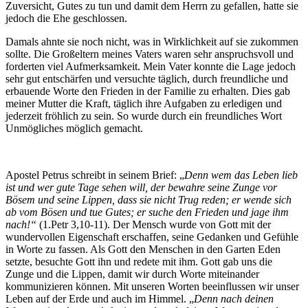
Zuversicht, Gutes zu tun und damit dem Herrn zu gefallen, hatte sie
jedoch die Ehe geschlossen.
Damals ahnte sie noch nicht, was in Wirklichkeit auf sie zukommen
sollte. Die Großeltern meines Vaters waren sehr anspruchsvoll und
forderten viel Aufmerksamkeit. Mein Vater konnte die Lage jedoch
sehr gut entschärfen und versuchte täglich, durch freundliche und
erbauende Worte den Frieden in der Familie zu erhalten. Dies gab
meiner Mutter die Kraft, täglich ihre Aufgaben zu erledigen und
jederzeit fröhlich zu sein. So wurde durch ein freundliches Wort
Unmögliches möglich gemacht.
Apostel Petrus schreibt in seinem Brief: „
Denn wem das Leben lieb
ist und wer gute Tage sehen will, der bewahre seine Zunge vor
Bösem und seine Lippen, dass sie nicht Trug reden; er wende sich
ab vom Bösen und tue Gutes; er suche den Frieden und jage ihm
nach!“
(1.Petr 3,10-11). Der Mensch wurde von Gott mit der
wundervollen Eigenschaft erschaffen, seine Gedanken und Gefühle
in Worte zu fassen. Als Gott den Menschen in den Garten Eden
setzte, besuchte Gott ihn und redete mit ihm. Gott gab uns die
Zunge und die Lippen, damit wir durch Worte miteinander
kommunizieren können. Mit unseren Worten beeinflussen wir unser
Leben auf der Erde und auch im Himmel. „
Denn nach deinen