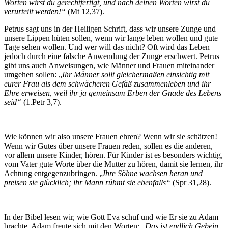
Worten wirst du gerechtfertigt, und nach deinen Worten wirst du
verurteilt werden!“
(Mt 12,37).
Petrus sagt uns in der Heiligen Schrift, dass wir unsere Zunge und
unsere Lippen hüten sollen, wenn wir lange leben wollen und gute
Tage sehen wollen. Und wer will das nicht? Oft wird das Leben
jedoch durch eine falsche Anwendung der Zunge erschwert. Petrus
gibt uns auch Anweisungen, wie Männer und Frauen miteinander
umgehen sollen: „
Ihr Männer sollt gleichermaßen einsichtig mit
eurer Frau als dem schwächeren Gefäß zusammenleben und ihr
Ehre erweisen, weil ihr ja gemeinsam Erben der Gnade des Lebens
seid“
(1.Petr 3,7).
Wie können wir also unsere Frauen ehren? Wenn wir sie schätzen!
Wenn wir Gutes über unsere Frauen reden, sollen es die anderen,
vor allem unsere Kinder, hören. Für Kinder ist es besonders wichtig,
vom Vater gute Worte über die Mutter zu hören, damit sie lernen, ihr
Achtung entgegenzubringen. „
Ihre Söhne wachsen heran und
preisen sie glücklich; ihr Mann rühmt sie ebenfalls“
(Spr 31,28).
In der Bibel lesen wir, wie Gott Eva schuf und wie Er sie zu Adam
brachte. Adam freute sich mit den Worten: „
Das ist endlich Gebein