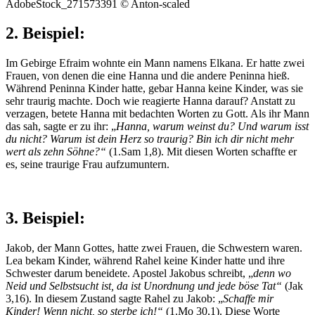
AdobeStock_271573391 © Anton-scaled
2. Beispiel:
Im Gebirge Efraim wohnte ein Mann namens Elkana. Er hatte zwei
Frauen, von denen die eine Hanna und die andere Peninna hieß.
Während Peninna Kinder hatte, gebar Hanna keine Kinder, was sie
sehr traurig machte. Doch wie reagierte Hanna darauf? Anstatt zu
verzagen, betete Hanna mit bedachten Worten zu Gott. Als ihr Mann
das sah, sagte er zu ihr: „
Hanna, warum weinst du? Und warum isst
du nicht? Warum ist dein Herz so traurig? Bin ich dir nicht mehr
wert als zehn Söhne?“
(1.Sam 1,8). Mit diesen Worten schaffte er
es, seine traurige Frau aufzumuntern.
3. Beispiel:
Jakob, der Mann Gottes, hatte zwei Frauen, die Schwestern waren.
Lea bekam Kinder, während Rahel keine Kinder hatte und ihre
Schwester darum beneidete. Apostel Jakobus schreibt, „
denn wo
Neid und Selbstsucht ist, da ist Unordnung und jede böse Tat“
(Jak
3,16). In diesem Zustand sagte Rahel zu Jakob: „
Schaffe mir
Kinder! Wenn nicht, so sterbe ich!“
(1.Mo 30,1). Diese Worte