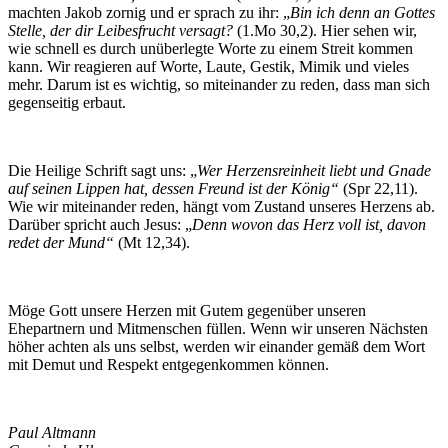
machten Jakob zornig und er sprach zu ihr: „
Bin ich denn an Gottes
Stelle, der dir Leibesfrucht versagt?
(1.Mo 30,2). Hier sehen wir,
wie schnell es durch unüberlegte Worte zu einem Streit kommen
kann. Wir reagieren auf Worte, Laute, Gestik, Mimik und vieles
mehr. Darum ist es wichtig, so miteinander zu reden, dass man sich
gegenseitig erbaut.
Die Heilige Schrift sagt uns: „
Wer Herzensreinheit liebt und Gnade
auf seinen Lippen hat, dessen Freund ist der König“
(Spr 22,11).
Wie wir miteinander reden, hängt vom Zustand unseres Herzens ab.
Darüber spricht auch Jesus: „
Denn wovon das Herz voll ist, davon
redet der Mund“
(Mt 12,34).
Möge Gott unsere Herzen mit Gutem gegenüber unseren
Ehepartnern und Mitmenschen füllen. Wenn wir unseren Nächsten
höher achten als uns selbst, werden wir einander gemäß dem Wort
mit Demut und Respekt entgegenkommen können.
Paul Altmann