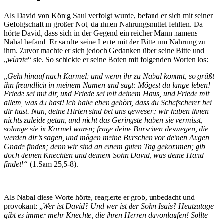
Als David von König Saul verfolgt wurde, befand er sich mit seiner
Gefolgschaft in großer Not, da ihnen Nahrungsmittel fehlten. Da
hörte David, dass sich in der Gegend ein reicher Mann namens
Nabal befand. Er sandte seine Leute mit der Bitte um Nahrung zu
ihm. Zuvor machte er sich jedoch Gedanken über seine Bitte und
„
würzte
“ sie. So schickte er seine Boten mit folgenden Worten los:
„
Geht hinauf nach Karmel; und wenn ihr zu Nabal kommt, so grüßt
ihn freundlich in meinem Namen und sagt: Mögest du lange leben!
Friede sei mit dir, und Friede sei mit deinem Haus, und Friede mit
allem, was du hast! Ich habe eben gehört, dass du Schafscherer bei
dir hast. Nun, deine Hirten sind bei uns gewesen; wir haben ihnen
nichts zuleide getan, und nicht das Geringste haben sie vermisst,
solange sie in Karmel waren; frage deine Burschen deswegen, die
werden dir’s sagen, und mögen meine Burschen vor deinen Augen
Gnade finden; denn wir sind an einem guten Tag gekommen; gib
doch deinen Knechten und deinem Sohn David, was deine Hand
findet!“
(1.Sam 25,5-8).
Als Nabal diese Worte hörte, reagierte er grob, unbedacht und
provokant: „
Wer ist David? Und wer ist der Sohn Isais? Heutzutage
gibt es immer mehr Knechte, die ihren Herren davonlaufen! Sollte