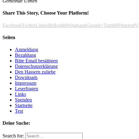
Gemeinde Ulmen
Share This Story, Choose Your Platform!
Facebook
Twitter
LinkedIn
Reddit
Whatsapp
Google+
Tumblr
Pinterest
V
Seiten
Anmeldung
Bezahlung
Bitte Email bestätigen
Datenschutzerklärung
Den Hassern zuliebe
Downloads
Impressum
Leserfragen
Links
Spenden
Startseite
Test
Deine Suche:
Search for: