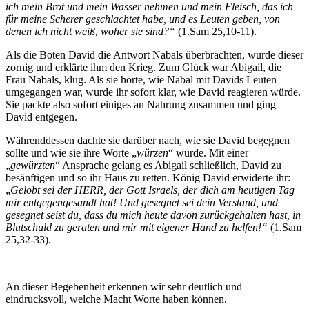
ich mein Brot und mein Wasser nehmen und mein Fleisch, das ich
für meine Scherer geschlachtet habe, und es Leuten geben, von
denen ich nicht weiß, woher sie sind?“
(1.Sam 25,10-11).
Als die Boten David die Antwort Nabals überbrachten, wurde dieser
zornig und erklärte ihm den Krieg. Zum Glück war Abigail, die
Frau Nabals, klug. Als sie hörte, wie Nabal mit Davids Leuten
umgegangen war, wurde ihr sofort klar, wie David reagieren würde.
Sie packte also sofort einiges an Nahrung zusammen und ging
David entgegen.
Währenddessen dachte sie darüber nach, wie sie David begegnen
sollte und wie sie ihre Worte „
würzen
“ würde. Mit einer
„
gewürzten
“ Ansprache gelang es Abigail schließlich, David zu
besänftigen und so ihr Haus zu retten. König David erwiderte ihr:
„
Gelobt sei der HERR, der Gott Israels, der dich am heutigen Tag
mir entgegengesandt hat! Und gesegnet sei dein Verstand, und
gesegnet seist du, dass du mich heute davon zurückgehalten hast, in
Blutschuld zu geraten und mir mit eigener Hand zu helfen!“
(1.Sam
25,32-33).
An dieser Begebenheit erkennen wir sehr deutlich und
eindrucksvoll, welche Macht Worte haben können.