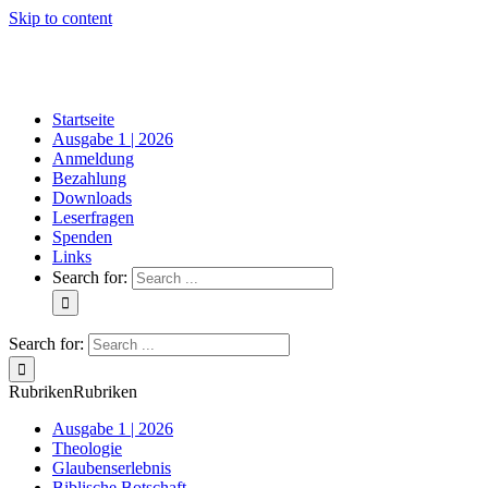
Skip to content
Startseite
Ausgabe 1 | 2026
Anmeldung
Bezahlung
Downloads
Leserfragen
Spenden
Links
Search for:
Search for:
Rubriken
Rubriken
Ausgabe 1 | 2026
Theologie
Glaubenserlebnis
Biblische Botschaft