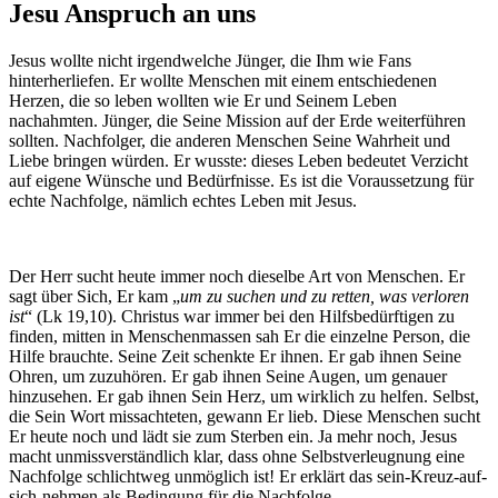
Jesu Anspruch an uns
Jesus wollte nicht irgendwelche Jünger, die Ihm wie Fans
hinterherliefen. Er wollte Menschen mit einem entschiedenen
Herzen, die so leben wollten wie Er und Seinem Leben
nachahmten. Jünger, die Seine Mission auf der Erde weiterführen
sollten. Nachfolger, die anderen Menschen Seine Wahrheit und
Liebe bringen würden. Er wusste: dieses Leben bedeutet Verzicht
auf eigene Wünsche und Bedürfnisse. Es ist die Voraussetzung für
echte Nachfolge, nämlich echtes Leben mit Jesus.
Der Herr sucht heute immer noch dieselbe Art von Menschen. Er
sagt über Sich, Er kam „
um zu suchen und zu retten, was verloren
ist
“ (Lk 19,10). Christus war immer bei den Hilfsbedürftigen zu
finden, mitten in Menschenmassen sah Er die einzelne Person, die
Hilfe brauchte. Seine Zeit schenkte Er ihnen. Er gab ihnen Seine
Ohren, um zuzuhören. Er gab ihnen Seine Augen, um genauer
hinzusehen. Er gab ihnen Sein Herz, um wirklich zu helfen. Selbst,
die Sein Wort missachteten, gewann Er lieb. Diese Menschen sucht
Er heute noch und lädt sie zum Sterben ein. Ja mehr noch, Jesus
macht unmissverständlich klar, dass ohne Selbstverleugnung eine
Nachfolge schlichtweg unmöglich ist! Er erklärt das sein-Kreuz-auf-
sich-nehmen als Bedingung für die Nachfolge.