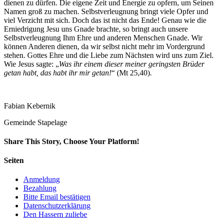
dienen zu dürfen. Die eigene Zeit und Energie zu opfern, um Seinen
Namen groß zu machen. Selbstverleugnung bringt viele Opfer und
viel Verzicht mit sich. Doch das ist nicht das Ende! Genau wie die
Erniedrigung Jesu uns Gnade brachte, so bringt auch unsere
Selbstverleugnung Ihm Ehre und anderen Menschen Gnade. Wir
können Anderen dienen, da wir selbst nicht mehr im Vordergrund
stehen. Gottes Ehre und die Liebe zum Nächsten wird uns zum Ziel.
Wie Jesus sagte: „
Was ihr einem dieser meiner geringsten Brüder
getan habt, das habt ihr mir getan!
“ (Mt 25,40).
Fabian Kebernik
Gemeinde Stapelage
Share This Story, Choose Your Platform!
Facebook
Twitter
LinkedIn
Reddit
Whatsapp
Google+
Tumblr
Pinterest
Vk
Email
Seiten
Anmeldung
Bezahlung
Bitte Email bestätigen
Datenschutzerklärung
Den Hassern zuliebe