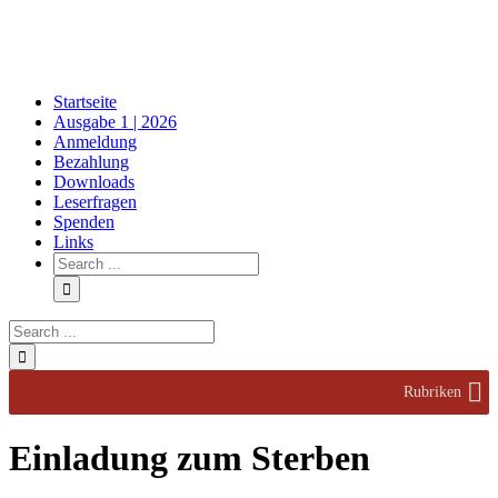
Skip
to
content
Startseite
Ausgabe 1 | 2026
Anmeldung
Bezahlung
Downloads
Leserfragen
Spenden
Links
Search
for:
Search
for:
Rubriken
Einladung zum Sterben