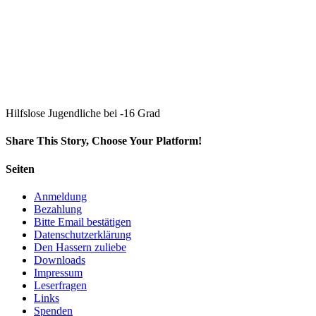
Hilfslose Jugendliche bei -16 Grad
Share This Story, Choose Your Platform!
Facebook
Twitter
LinkedIn
Reddit
Whatsapp
Google+
Tumblr
Pinterest
Vk
Email
Seiten
Anmeldung
Bezahlung
Bitte Email bestätigen
Datenschutzerklärung
Den Hassern zuliebe
Downloads
Impressum
Leserfragen
Links
Spenden