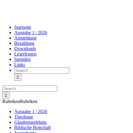
Skip
to
content
Startseite
Ausgabe 1 | 2026
Anmeldung
Bezahlung
Downloads
Leserfragen
Spenden
Links
Search
for:
Search
for:
Rubriken
Rubriken
Ausgabe 1 | 2026
Theologie
Glaubenserlebnis
Biblische Botschaft
Jugendseite