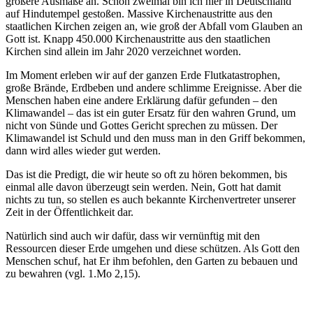
größere Ausmaße an. Schon zweimal bin ich hier in Deutschland
auf Hindutempel gestoßen. Massive Kirchenaustritte aus den
staatlichen Kirchen zeigen an, wie groß der Abfall vom Glauben an
Gott ist. Knapp 450.000 Kirchenaustritte aus den staatlichen
Kirchen sind allein im Jahr 2020 verzeichnet worden.
Im Moment erleben wir auf der ganzen Erde Flutkatastrophen,
große Brände, Erdbeben und andere schlimme Ereignisse. Aber die
Menschen haben eine andere Erklärung dafür gefunden – den
Klimawandel – das ist ein guter Ersatz für den wahren Grund, um
nicht von Sünde und Gottes Gericht sprechen zu müssen. Der
Klimawandel ist Schuld und den muss man in den Griff bekommen,
dann wird alles wieder gut werden.
Das ist die Predigt, die wir heute so oft zu hören bekommen, bis
einmal alle davon überzeugt sein werden. Nein, Gott hat damit
nichts zu tun, so stellen es auch bekannte Kirchenvertreter unserer
Zeit in der Öffentlichkeit dar.
Natürlich sind auch wir dafür, dass wir vernünftig mit den
Ressourcen dieser Erde umgehen und diese schützen. Als Gott den
Menschen schuf, hat Er ihm befohlen, den Garten zu bebauen und
zu bewahren (vgl. 1.Mo 2,15).