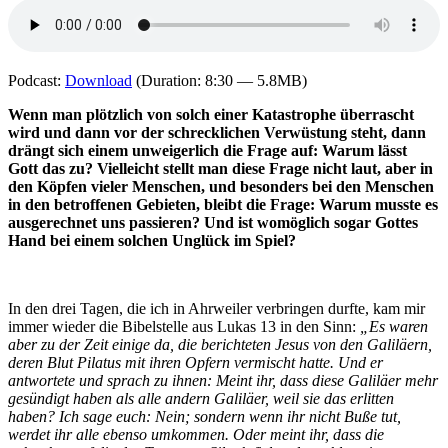
Podcast:
Download
(Duration: 8:30 — 5.8MB)
Wenn man plötzlich von solch einer Katastrophe überrascht
wird und dann vor der schrecklichen Verwüstung steht, dann
drängt sich einem unweigerlich die Frage auf: Warum lässt
Gott das zu? Vielleicht stellt man diese Frage nicht laut, aber in
den Köpfen vieler Menschen, und besonders bei den Menschen
in den betroffenen Gebieten, bleibt die Frage: Warum musste es
ausgerechnet uns passieren? Und ist womöglich sogar Gottes
Hand bei einem solchen Unglück im Spiel?
In den drei Tagen, die ich in Ahrweiler verbringen durfte, kam mir
immer wieder die Bibelstelle aus Lukas 13 in den Sinn:
„Es waren
aber zu der Zeit einige da, die berichteten Jesus von den Galiläern,
deren Blut Pilatus mit ihren Opfern vermischt hatte. Und er
antwortete und sprach zu ihnen: Meint ihr, dass diese Galiläer mehr
gesündigt haben als alle andern Galiläer, weil sie das erlitten
haben? Ich sage euch: Nein; sondern wenn ihr nicht Buße tut,
werdet ihr alle ebenso umkommen. Oder meint ihr, dass die