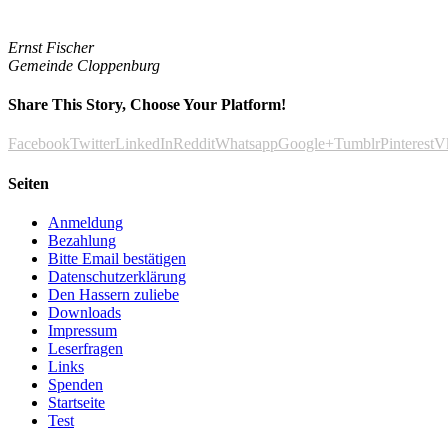
Ernst Fischer
Gemeinde Cloppenburg
Share This Story, Choose Your Platform!
Facebook
Twitter
LinkedIn
Reddit
Whatsapp
Google+
Tumblr
Pinterest
V
Seiten
Anmeldung
Bezahlung
Bitte Email bestätigen
Datenschutzerklärung
Den Hassern zuliebe
Downloads
Impressum
Leserfragen
Links
Spenden
Startseite
Test