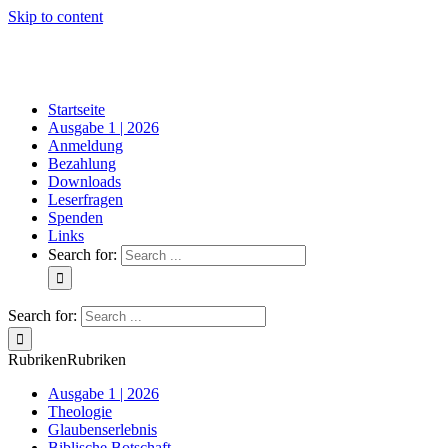
Skip to content
Startseite
Ausgabe 1 | 2026
Anmeldung
Bezahlung
Downloads
Leserfragen
Spenden
Links
Search for:
Search for:
Rubriken
Rubriken
Ausgabe 1 | 2026
Theologie
Glaubenserlebnis
Biblische Botschaft