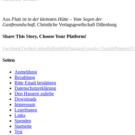
Aus
Platz ist in der kleinsten Hütte – Vom Segen der
Gastfreundschaft
, Christliche Verlagsgesellschaft Dillenburg
Share This Story, Choose Your Platform!
Facebook
Twitter
LinkedIn
Reddit
Whatsapp
Google+
Tumblr
Pinterest
V
Seiten
Anmeldung
Bezahlung
Bitte Email bestätigen
Datenschutzerklärung
Den Hassern zuliebe
Downloads
Impressum
Leserfragen
Links
Spenden
Startseite
Test