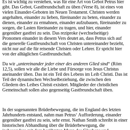
Es ist wichtig zu verstehen, was für eine Art von Gebot Petrus hier
gibt. Das Gebot, Gastfreundschaft zu üben (Verse 8), ist eines von
vielen Einander­-Geboten im Neuen Testament. Christen werden
angehalten, einander zu lieben, füreinander zu beten, einander zu
dienen, einander zu ermahnen, einander aufzubauen, füreinander zu
sorgen, die Lasten füreinander zu tragen, und hier, einander
gegenüber gastfrei zu sein. Das reziproke (wechselseitige)
Pronomen einander in diesem Vers deutet an, dass Petrus sich auf
die generelle Gastfreundschaft von Christen untereinander bezieht,
nicht nur auf die für reisende Christen oder Lehrer. Er spricht hier
von der alltäglichen Gastfreundschaft.
Da wir „
untereinander jeder einer des anderen Glied sind
“ (Röm
12,5), sollen wir alle die Liebe und Fürsorge von Jesus Christus
aneinander üben. Das ist ein Teil des Lebens im Leib Christi. Das ist
Teil der dynamischen Wechselbeziehung, die zwischen den
Gliedern des Leibes Christi existiert. Mitglieder der christlichen
Gemeinschaft sollen also gegenseitig Gastfreundschaft üben.
In der sogenannten Brüderbewegung, die im England des letzten
Jahrhunderts entstand, nahm man Petrus‘ Aufforderung, einander
gegenüber gastfrei zu sein, sehr ernst. Nathan Smith schreibt in einer
historischen Abhandlung über die Brüderbewegung, die