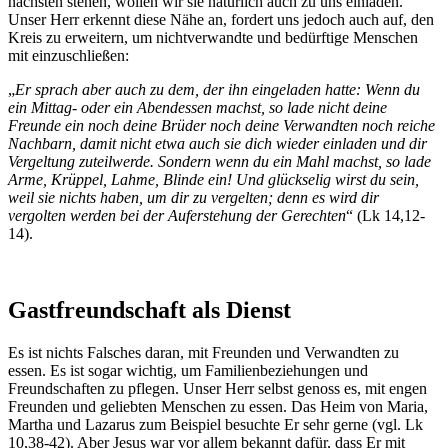
nächsten stehen, wollen wir sie natürlich auch zu uns einladen.
Unser Herr erkennt diese Nähe an, fordert uns jedoch auch auf, den
Kreis zu erweitern, um nichtverwandte und bedürftige Menschen
mit einzuschließen:
„
Er sprach aber auch zu dem, der ihn eingeladen hatte: Wenn du
ein Mittag- oder ein Abendessen machst, so lade nicht deine
Freunde ein noch deine Brüder noch deine Verwandten noch reiche
Nachbarn, damit nicht etwa auch sie dich wieder einladen und dir
Vergeltung zuteilwerde. Sondern wenn du ein Mahl machst, so lade
Arme, Krüppel, Lahme, Blinde ein! Und glückselig wirst du sein,
weil sie nichts haben, um dir zu vergelten; denn es wird dir
vergolten werden bei der Auferstehung der Gerechten
“ (Lk 14,12-
14).
Gastfreundschaft als Dienst
Es ist nichts Falsches daran, mit Freunden und Verwandten zu
essen. Es ist sogar wichtig, um Familienbeziehungen und
Freundschaften zu pflegen. Unser Herr selbst genoss es, mit engen
Freunden und geliebten Menschen zu essen. Das Heim von Maria,
Martha und Lazarus zum Beispiel besuchte Er sehr gerne (vgl. Lk
10,38-42). Aber Jesus war vor allem bekannt dafür, dass Er mit