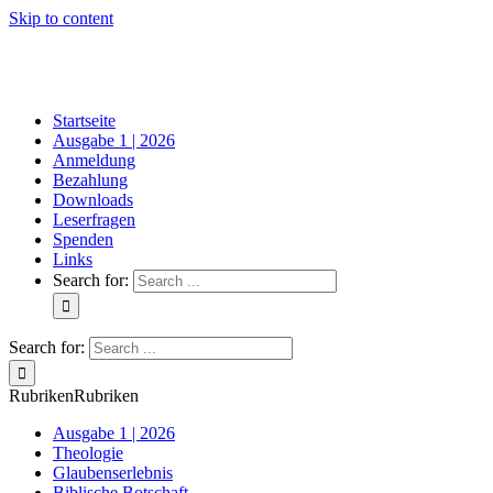
Skip to content
Startseite
Ausgabe 1 | 2026
Anmeldung
Bezahlung
Downloads
Leserfragen
Spenden
Links
Search for:
Search for:
Rubriken
Rubriken
Ausgabe 1 | 2026
Theologie
Glaubenserlebnis
Biblische Botschaft