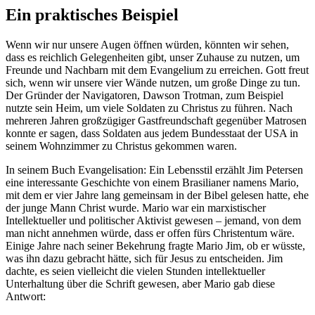
Ein praktisches Beispiel
Wenn wir nur unsere Augen öffnen würden, könnten wir sehen,
dass es reichlich Gelegenheiten gibt, unser Zuhause zu nutzen, um
Freunde und Nachbarn mit dem Evangelium zu erreichen. Gott freut
sich, wenn wir unsere vier Wände nutzen, um große Dinge zu tun.
Der Gründer der Navigatoren, Dawson Trotman, zum Beispiel
nutzte sein Heim, um viele Soldaten zu Christus zu führen. Nach
mehreren Jahren großzügiger Gastfreundschaft gegenüber Matrosen
konnte er sagen, dass Soldaten aus jedem Bundesstaat der USA in
seinem Wohnzimmer zu Christus gekommen waren.
In seinem Buch Evangelisation: Ein Lebensstil erzählt Jim Petersen
eine interessante Geschichte von einem Brasilianer namens Mario,
mit dem er vier Jahre lang gemeinsam in der Bibel gelesen hatte, ehe
der junge Mann Christ wurde. Mario war ein marxistischer
Intellektueller und politischer Aktivist gewesen – jemand, von dem
man nicht annehmen würde, dass er offen fürs Christentum wäre.
Einige Jahre nach seiner Bekehrung fragte Mario Jim, ob er wüsste,
was ihn dazu gebracht hätte, sich für Jesus zu entscheiden. Jim
dachte, es seien vielleicht die vielen Stunden intellektueller
Unterhaltung über die Schrift gewesen, aber Mario gab diese
Antwort: