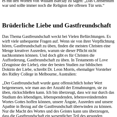
es mit den Worten von William Barclay zu sagen: „Das Christentum
war und sollte immer noch die Religion der offenen Tür sein.“
Brüderliche Liebe und Gastfreundschaft
Das Thema Gastfreundschaft weckt bei Vielen Befürchtungen. Es
wirft viele unbequeme Fragen auf. Wenn sie von ihrer Verpflichtung
hören, Gastfreundschaft zu üben, finden die meisten Christen eine
Menge kreativer Ausreden, warum sie dieser Pflicht nicht
nachkommen können. Und doch gibt es für Christen die
Aufforderung, Gastfreundschaft zu üben. In Testaments of Love
(Zeugnisse der Liebe), eine der besten Studien zur biblischen
Doktrin der Liebe, schreibt Dr. Leon Morris, ehemaliger Vorsteher
des Ridley College in Melbourne, Australien:
„Der Gastfreundschaft wurde ganz offensichtlich hoher Wert
beigemessen, wie man aus der Anzahl der Ermahnungen, sie zu
üben, rückschließen kann. Ich bin überzeugt, dass wir nur durch das
Studium des lebendigen, lebenspendenden, lebensverändernden
Wortes Gottes hoffen können, unsere Ängste, Ausreden und unsere
Apathie in Bezug auf die Gastfreundschaft überwinden zu können.
Nur die Macht des Wortes und des Geistes kann uns überzeugen,
dass die Gastfreundschaft ein wesentlicher Teil des gesunden