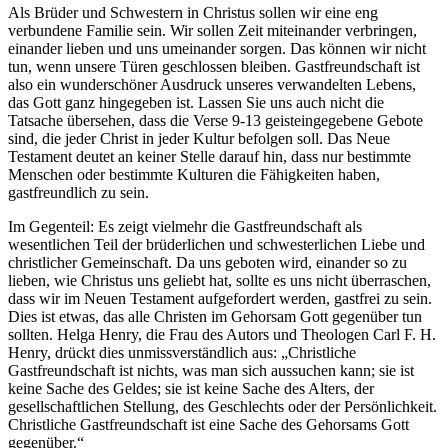
Als Brüder und Schwestern in Christus sollen wir eine eng
verbundene Familie sein. Wir sollen Zeit miteinander verbringen,
einander lieben und uns umeinander sorgen. Das können wir nicht
tun, wenn unsere Türen geschlossen bleiben. Gastfreundschaft ist
also ein wunderschöner Ausdruck unseres verwandelten Lebens,
das Gott ganz hingegeben ist. Lassen Sie uns auch nicht die
Tatsache übersehen, dass die Verse 9-13 geisteingegebene Gebote
sind, die jeder Christ in jeder Kultur befolgen soll. Das Neue
Testament deutet an keiner Stelle darauf hin, dass nur bestimmte
Menschen oder bestimmte Kulturen die Fähigkeiten haben,
gastfreundlich zu sein.
Im Gegenteil: Es zeigt vielmehr die Gastfreundschaft als
wesentlichen Teil der brüderlichen und schwesterlichen Liebe und
christlicher Gemeinschaft. Da uns geboten wird, einander so zu
lieben, wie Christus uns geliebt hat, sollte es uns nicht überraschen,
dass wir im Neuen Testament aufgefordert werden, gastfrei zu sein.
Dies ist etwas, das alle Christen im Gehorsam Gott gegenüber tun
sollten. Helga Henry, die Frau des Autors und Theologen Carl F. H.
Henry, drückt dies unmissverständlich aus: „Christliche
Gastfreundschaft ist nichts, was man sich aussuchen kann; sie ist
keine Sache des Geldes; sie ist keine Sache des Alters, der
gesellschaftlichen Stellung, des Geschlechts oder der Persönlichkeit.
Christliche Gastfreundschaft ist eine Sache des Gehorsams Gott
gegenüber.“