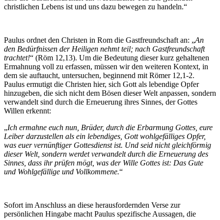
christlichen Lebens ist und uns dazu bewegen zu handeln.“
Paulus ordnet den Christen in Rom die Gastfreundschaft an: „
An
den Bedürfnissen der Heiligen nehmt teil; nach Gastfreundschaft
trachtet!
“ (Röm 12,13). Um die Bedeutung dieser kurz gehaltenen
Ermahnung voll zu erfassen, müssen wir den weiteren Kontext, in
dem sie auftaucht, untersuchen, beginnend mit Römer 12,1‑2.
Paulus ermutigt die Christen hier, sich Gott als lebendige Opfer
hinzugeben, die sich nicht dem Bösen dieser Welt anpassen, sondern
verwandelt sind durch die Erneuerung ihres Sinnes, der Gottes
Willen erkennt:
„
Ich ermahne euch nun, Brüder, durch die Erbarmung Gottes, eure
Leiber darzustellen als ein lebendiges, Gott wohlgefälliges Opfer,
was euer vernünftiger Gottesdienst ist. Und seid nicht gleichförmig
dieser Welt, sondern werdet verwandelt durch die Erneuerung des
Sinnes, dass ihr prüfen mögt, was der Wille Gottes ist: Das Gute
und Wohlgefällige und Vollkommene.
“
Sofort im Anschluss an diese herausfordernden Verse zur
persönlichen Hingabe macht Paulus spezifische Aussagen, die