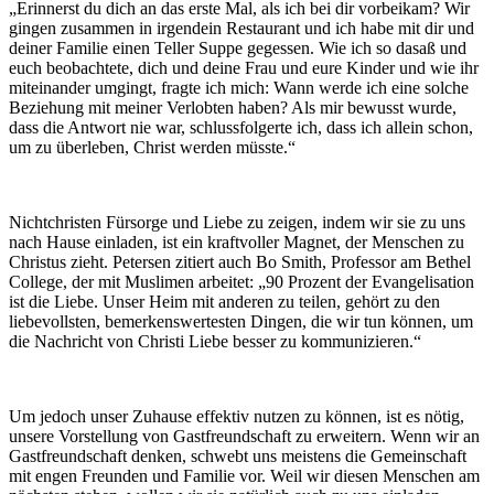
„Erinnerst du dich an das erste Mal, als ich bei dir vorbeikam? Wir
gingen zusammen in irgendein Restaurant und ich habe mit dir und
deiner Familie einen Teller Suppe gegessen. Wie ich so dasaß und
euch beobachtete, dich und deine Frau und eure Kinder und wie ihr
miteinander umgingt, fragte ich mich: Wann werde ich eine solche
Beziehung mit meiner Verlobten haben? Als mir bewusst wurde,
dass die Antwort nie war, schlussfolgerte ich, dass ich allein schon,
um zu überleben, Christ werden müsste.“
Nichtchristen Fürsorge und Liebe zu zeigen, indem wir sie zu uns
nach Hause einladen, ist ein kraftvoller Magnet, der Menschen zu
Christus zieht. Petersen zitiert auch Bo Smith, Professor am Bethel
College, der mit Muslimen arbeitet: „90 Prozent der Evangelisation
ist die Liebe. Unser Heim mit anderen zu teilen, gehört zu den
liebevollsten, bemerkenswertesten Dingen, die wir tun können, um
die Nachricht von Christi Liebe besser zu kommunizieren.“
Um jedoch unser Zuhause effektiv nutzen zu können, ist es nötig,
unsere Vorstellung von Gastfreundschaft zu erweitern. Wenn wir an
Gastfreundschaft denken, schwebt uns meistens die Gemeinschaft
mit engen Freunden und Familie vor. Weil wir diesen Menschen am