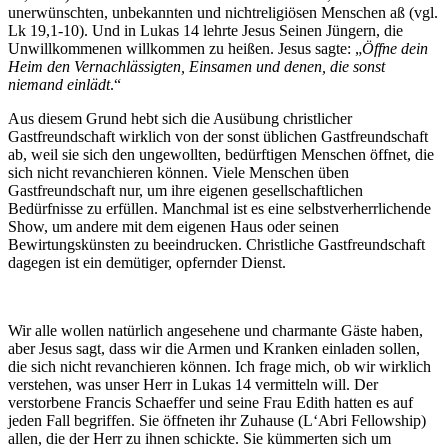
unerwünschten, unbekannten und nichtreligiösen Menschen aß (vgl.
Lk 19,1-10). Und in Lukas 14 lehrte Jesus Seinen Jüngern, die
Unwillkommenen willkommen zu heißen. Jesus sagte: „
Öffne dein
Heim den Vernachlässigten, Einsamen und denen, die sonst
niemand einlädt
.“
Aus diesem Grund hebt sich die Ausübung christlicher
Gastfreundschaft wirklich von der sonst üblichen Gastfreundschaft
ab, weil sie sich den ungewollten, bedürftigen Menschen öffnet, die
sich nicht revanchieren können. Viele Menschen üben
Gastfreundschaft nur, um ihre eigenen gesellschaftlichen
Bedürfnisse zu erfüllen. Manchmal ist es eine selbstverherrlichende
Show, um andere mit dem eigenen Haus oder seinen
Bewirtungskünsten zu beeindrucken. Christliche Gastfreundschaft
dagegen ist ein demütiger, opfernder Dienst.
Wir alle wollen natürlich angesehene und charmante Gäste haben,
aber Jesus sagt, dass wir die Armen und Kranken einladen sollen,
die sich nicht revanchieren können. Ich frage mich, ob wir wirklich
verstehen, was unser Herr in Lukas 14 vermitteln will. Der
verstorbene Francis Schaeffer und seine Frau Edith hatten es auf
jeden Fall begriffen. Sie öffneten ihr Zuhause (L‘Abri Fellowship)
allen, die der Herr zu ihnen schickte. Sie kümmerten sich um