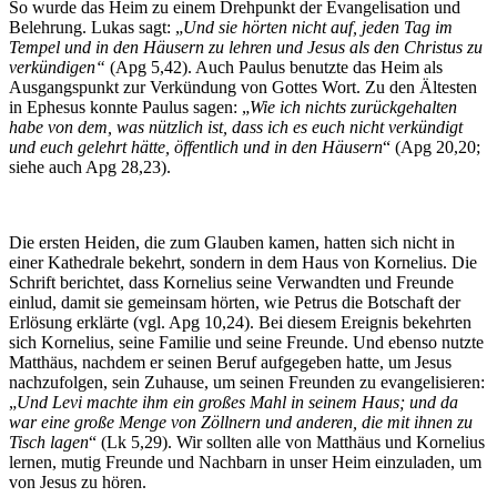
So wurde das Heim zu einem Drehpunkt der Evangelisation und
Belehrung. Lukas sagt: „
Und sie hörten nicht auf, jeden Tag im
Tempel und in den Häusern zu lehren und Jesus als den Christus zu
verkündigen“
(Apg 5,42). Auch Paulus benutzte das Heim als
Ausgangspunkt zur Verkündung von Gottes Wort. Zu den Ältesten
in Ephesus konnte Paulus sagen: „
Wie ich nichts zurückgehalten
habe von dem, was nützlich ist, dass ich es euch nicht verkündigt
und euch gelehrt hätte, öffentlich und in den Häusern
“ (Apg 20,20;
siehe auch Apg 28,23).
Die ersten Heiden, die zum Glauben kamen, hatten sich nicht in
einer Kathedrale bekehrt, sondern in dem Haus von Kornelius. Die
Schrift berichtet, dass Kornelius seine Verwandten und Freunde
einlud, damit sie gemeinsam hörten, wie Petrus die Botschaft der
Erlösung erklärte (vgl. Apg 10,24). Bei diesem Ereignis bekehrten
sich Kornelius, seine Familie und seine Freunde. Und ebenso nutzte
Matthäus, nachdem er seinen Beruf aufgegeben hatte, um Jesus
nachzufolgen, sein Zuhause, um seinen Freunden zu evangelisieren:
„
Und Levi machte ihm ein großes Mahl in seinem Haus; und da
war eine große Menge von Zöllnern und anderen, die mit ihnen zu
Tisch lagen
“ (Lk 5,29). Wir sollten alle von Matthäus und Kornelius
lernen, mutig Freunde und Nachbarn in unser Heim einzuladen, um
von Jesus zu hören.