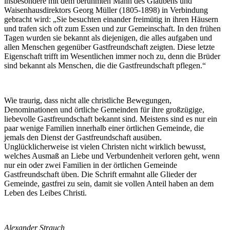
insbesondere mit dem berühmten Mann des Glaubens und
Waisenhausdirektors Georg Müller (1805-1898) in Verbindung
gebracht wird: „Sie besuchten einander freimütig in ihren Häusern
und trafen sich oft zum Essen und zur Gemeinschaft. In den frühen
Tagen wurden sie bekannt als diejenigen, die alles aufgaben und
allen Menschen gegenüber Gastfreundschaft zeigten. Diese letzte
Eigenschaft trifft im Wesentlichen immer noch zu, denn die Brüder
sind bekannt als Menschen, die die Gastfreundschaft pflegen.“
Wie traurig, dass nicht alle christliche Bewegungen,
Denominationen und örtliche Gemeinden für ihre großzügige,
liebevolle Gastfreundschaft bekannt sind. Meistens sind es nur ein
paar wenige Familien innerhalb einer örtlichen Gemeinde, die
jemals den Dienst der Gastfreundschaft ausüben.
Unglücklicherweise ist vielen Christen nicht wirklich bewusst,
welches Ausmaß an Liebe und Verbundenheit verloren geht, wenn
nur ein oder zwei Familien in der örtlichen Gemeinde
Gastfreundschaft üben. Die Schrift ermahnt alle Glieder der
Gemeinde, gastfrei zu sein, damit sie vollen Anteil haben an dem
Leben des Leibes Christi.
Alexander Strauch