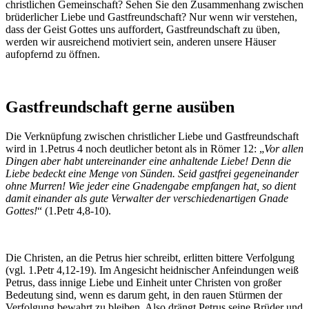
christlichen Gemeinschaft? Sehen Sie den Zusammenhang zwischen
brüderlicher Liebe und Gastfreundschaft? Nur wenn wir verstehen,
dass der Geist Gottes uns auffordert, Gastfreundschaft zu üben,
werden wir ausreichend motiviert sein, anderen unsere Häuser
aufopfernd zu öffnen.
Gastfreundschaft gerne ausüben
Die Verknüpfung zwischen christlicher Liebe und Gastfreundschaft
wird in 1.Petrus 4 noch deutlicher betont als in Römer 12: „
Vor allen
Dingen aber habt untereinander eine anhaltende Liebe! Denn die
Liebe bedeckt eine Menge von Sünden. Seid gastfrei gegeneinander
ohne Murren! Wie jeder eine Gnadengabe empfangen hat, so dient
damit einander als gute Verwalter der verschiedenartigen Gnade
Gottes!
“ (1.Petr 4,8-10).
Die Christen, an die Petrus hier schreibt, erlitten bittere Verfolgung
(vgl. 1.Petr 4,12-19). Im Angesicht heidnischer Anfeindungen weiß
Petrus, dass innige Liebe und Einheit unter Christen von großer
Bedeutung sind, wenn es darum geht, in den rauen Stürmen der
Verfolgung bewahrt zu bleiben. Also drängt Petrus seine Brüder und