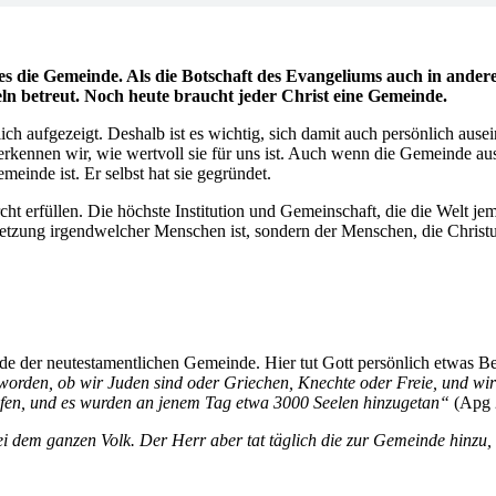
es die Gemeinde. Als die Botschaft des Evangeliums auch in ander
n betreut. Noch heute braucht jeder Christ eine Gemeinde.
ch aufgezeigt. Deshalb ist es wichtig, sich damit auch persönlich au
rkennen wir, wie wertvoll sie für uns ist. Auch wenn die Gemeinde aus
einde ist. Er selbst hat sie gegründet.
ht erfüllen. Die höchste Institution und Gemeinschaft, die die Welt jem
zung irgendwelcher Menschen ist, sondern der Menschen, die Christus
e der neutestamentlichen Gemeinde. Hier tut Gott persönlich etwas Bes
t worden, ob wir Juden sind oder Griechen, Knechte oder Freie, und wir
aufen, und es wurden an jenem Tag etwa 3000 Seelen hinzugetan“
(Apg 
i dem ganzen Volk. Der Herr aber tat täglich die zur Gemeinde hinzu, 