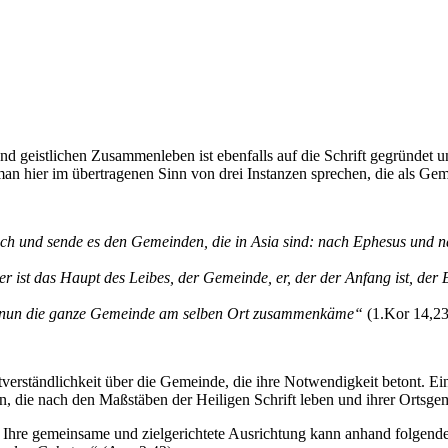
nd geistlichen Zusammenleben ist ebenfalls auf die Schrift gegründet 
 hier im übertragenen Sinn von drei Instanzen sprechen, die als Ge
 Buch und sende es den Gemeinden, die in Asia sind: nach Ephesus un
r ist das Haupt des Leibes, der Gemeinde, er, der der Anfang ist, der 
nun die ganze Gemeinde am selben Ort zusammenkäme“
(1.Kor 14,23
tverständlichkeit über die Gemeinde, die ihre Notwendigkeit betont. E
, die nach den Maßstäben der Heiligen Schrift leben und ihrer Ortsge
l. Ihre gemeinsame und zielgerichtete Ausrichtung kann anhand folgend