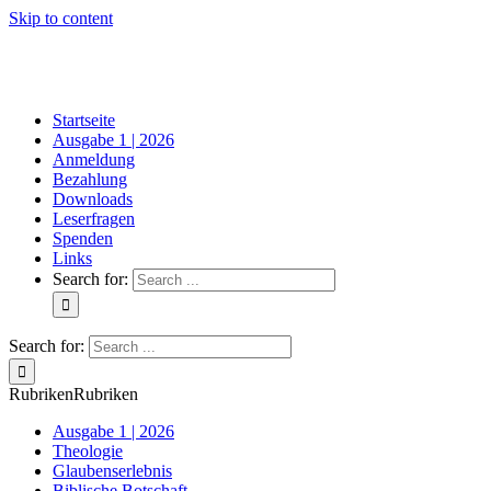
Skip to content
Startseite
Ausgabe 1 | 2026
Anmeldung
Bezahlung
Downloads
Leserfragen
Spenden
Links
Search for:
Search for:
Rubriken
Rubriken
Ausgabe 1 | 2026
Theologie
Glaubenserlebnis
Biblische Botschaft