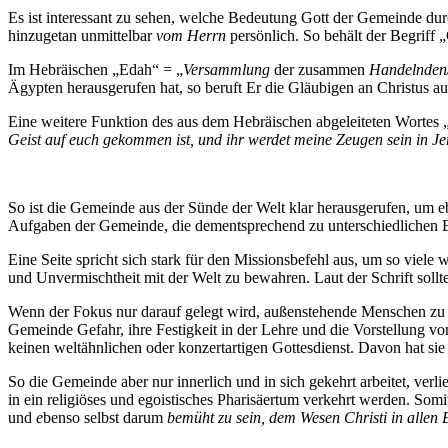
Es ist interessant zu sehen, welche Bedeutung Gott der Gemeinde dur
hinzugetan unmittelbar
vom Herrn
persönlich. So behält der Begriff
Im Hebräischen „Edah“ = „
Versammlung
der zusammen
Handelnden
Ägypten herausgerufen hat, so beruft Er die Gläubigen an Christus a
Eine weitere Funktion des aus dem Hebräischen abgeleiteten Wortes 
Geist auf euch gekommen ist, und ihr werdet meine Zeugen sein in 
So ist die Gemeinde aus der Sünde der Welt klar herausgerufen, um eb
Aufgaben der Gemeinde, die dementsprechend zu unterschiedlichen E
Eine Seite spricht sich stark für den Missionsbefehl aus, um so viele
und Unvermischtheit mit der Welt zu bewahren. Laut der Schrift soll
Wenn der Fokus nur darauf gelegt wird, außenstehende Menschen zu err
Gemeinde Gefahr, ihre Festigkeit in der Lehre und die Vorstellung vo
keinen weltähnlichen oder konzertartigen Gottesdienst. Davon hat si
So die Gemeinde aber nur innerlich und in sich gekehrt arbeitet, verl
in ein religiöses und egoistisches Pharisäertum verkehrt werden. Somit
und
e
benso selbst darum
bemüht zu sein, dem Wesen Christi in allen 