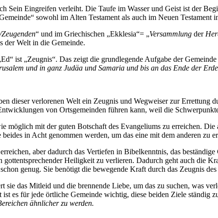
ch Sein Eingreifen verleiht. Die Taufe im Wasser und Geist ist der B
 „Gemeinde“ sowohl im Alten Testament als auch im Neuen Testament in
/Zeugenden
“ und im Griechischen „Ekklesia“= „
Versammlung
der
Her
us der Welt in die Gemeinde.
„Ed“ ist „Zeugnis“. Das zeigt die grundlegende Aufgabe der Gemeinde
Jerusalem und in ganz Judäa und Samaria und bis an das Ende der Erd
en dieser verlorenen Welt ein Zeugnis und Wegweiser zur Errettung durc
ntwicklungen von Ortsgemeinden führen kann, weil die Schwerpunkte 
 wie möglich mit der guten Botschaft des Evangeliums zu erreichen. Die 
te beides in Acht genommen werden, um das eine mit dem anderen zu er
eichen, aber dadurch das Vertiefen in Bibelkenntnis, das beständige G
n gottentsprechender Heiligkeit zu verlieren. Dadurch geht auch die Kra
e schon genug. Sie benötigt die bewegende Kraft durch das Zeugnis des
iert sie das Mitleid und die brennende Liebe, um das zu suchen, was ve
 ist es für jede örtliche Gemeinde wichtig, diese beiden Ziele ständig z
Bereichen ähnlicher zu werden.