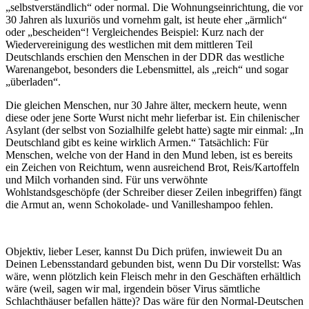
„selbstverständlich“ oder normal. Die Wohnungseinrichtung, die vor
30 Jahren als luxuriös und vornehm galt, ist heute eher „ärmlich“
oder „bescheiden“! Vergleichendes Beispiel: Kurz nach der
Wiedervereinigung des westlichen mit dem mittleren Teil
Deutschlands erschien den Menschen in der DDR das westliche
Warenangebot, besonders die Lebensmittel, als „reich“ und sogar
„überladen“.
Die gleichen Menschen, nur 30 Jahre älter, meckern heute, wenn
diese oder jene Sorte Wurst nicht mehr lieferbar ist. Ein chilenischer
Asylant (der selbst von Sozialhilfe gelebt hatte) sagte mir einmal: „In
Deutschland gibt es keine wirklich Armen.“ Tatsächlich: Für
Menschen, welche von der Hand in den Mund leben, ist es bereits
ein Zeichen von Reichtum, wenn ausreichend Brot, Reis/Kartoffeln
und Milch vorhanden sind. Für uns verwöhnte
Wohlstandsgeschöpfe (der Schreiber dieser Zeilen inbegriffen) fängt
die Armut an, wenn Schokolade- und Vanilleshampoo fehlen.
Objektiv, lieber Leser, kannst Du Dich prüfen, inwieweit Du an
Deinen Lebensstandard gebunden bist, wenn Du Dir vorstellst: Was
wäre, wenn plötzlich kein Fleisch mehr in den Geschäften erhältlich
wäre (weil, sagen wir mal, irgendein böser Virus sämtliche
Schlachthäuser befallen hätte)? Das wäre für den Normal-Deutschen