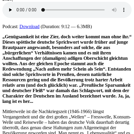
Podcast:
Download
(Duration: 9:12 — 6.3MB)
„Genügsamkeit ist eine Zier, doch weiter kommt man ohne ihr.“
Dieses spöttische deutsche Sprichwort wurde früher auf junge
Brautpaare angewandt, besonders auf solche, die aus
„bürgerlichen“ Verhältnissen kamen und es mit ihren
Anschaffungen der (damaligen) adligen Oberschicht gleichtun
wollten. Aus der gleichen Epoche stammt auch die
Redewendung „Nach außen mehr Schein als Sein“. Entstanden
sind solche Sprichworte in Preußen, dessen natürliche
Ressourcen gering und die Bevölkerung trotz harter Arbeit
relativ arm (und doch glücklich) war. „Preußische Sparsamkeit
und deutscher Fleiß“ war damals das Schlagwort, mit dem der
Charakter der Deutschen im Ausland bezeichnet wurde. Ja, ja,
lang ist es her...
Mittlerweile ist die Nachkriegszeit (1946-1966) längst
Vergangenheit und die drei großen „Wellen“ – Fresswelle, Konsum-
Welle und Reisewelle – haben das deutsche Volk dauerhaft derartig
überrollt, dass genau diese Haltungen zum Allgemeingut der
Bevölkerung geworden sind. Man nennt es „Lebensqualität“ und es