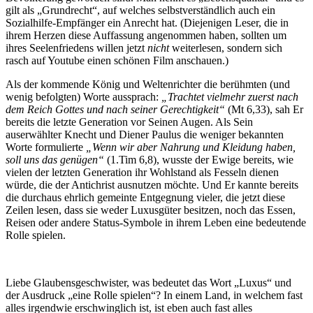
gilt als „Grundrecht“, auf welches selbstverständlich auch ein
Sozialhilfe-Empfänger ein Anrecht hat. (Diejenigen Leser, die in
ihrem Herzen diese Auffassung angenommen haben, sollten um
ihres Seelenfriedens willen jetzt
nicht
weiterlesen, sondern sich
rasch auf Youtube einen schönen Film anschauen.)
Als der kommende König und Weltenrichter die berühmten (und
wenig befolgten) Worte aussprach:
„Trachtet vielmehr zuerst nach
dem Reich Gottes und nach seiner Gerechtigkeit“
(Mt 6,33), sah Er
bereits die letzte Generation vor Seinen Augen. Als Sein
auserwählter Knecht und Diener Paulus die weniger bekannten
Worte formulierte
„Wenn wir aber Nahrung und Kleidung haben,
soll uns das genügen“
(1.Tim 6,8), wusste der Ewige bereits, wie
vielen der letzten Generation ihr Wohlstand als Fesseln dienen
würde, die der Antichrist ausnutzen möchte. Und Er kannte bereits
die durchaus ehrlich gemeinte Entgegnung vieler, die jetzt diese
Zeilen lesen, dass sie weder Luxusgüter besitzen, noch das Essen,
Reisen oder andere Status-Symbole in ihrem Leben eine bedeutende
Rolle spielen.
Liebe Glaubensgeschwister, was bedeutet das Wort „Luxus“ und
der Ausdruck „eine Rolle spielen“? In einem Land, in welchem fast
alles irgendwie erschwinglich ist, ist eben auch fast alles