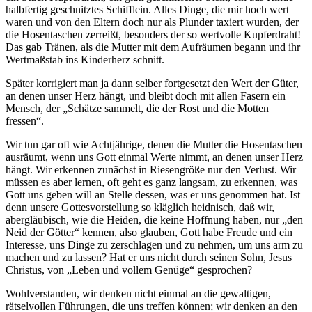
halbfertig geschnitztes Schifflein. Alles Dinge, die mir hoch wert
waren und von den Eltern doch nur als Plunder taxiert wurden, der
die Hosentaschen zerreißt, besonders der so wertvolle Kupferdraht!
Das gab Tränen, als die Mutter mit dem Aufräumen begann und ihr
Wertmaßstab ins Kinderherz schnitt.
Später korrigiert man ja dann selber fortgesetzt den Wert der Güter,
an denen unser Herz hängt, und bleibt doch mit allen Fasern ein
Mensch, der „Schätze sammelt, die der Rost und die Motten
fressen“.
Wir tun gar oft wie Achtjährige, denen die Mutter die Hosentaschen
ausräumt, wenn uns Gott einmal Werte nimmt, an denen unser Herz
hängt. Wir erkennen zunächst in Riesengröße nur den Verlust. Wir
müssen es aber lernen, oft geht es ganz langsam, zu erkennen, was
Gott uns geben will an Stelle dessen, was er uns genommen hat. Ist
denn unsere Gottesvorstellung so kläglich heidnisch, daß wir,
abergläubisch, wie die Heiden, die keine Hoffnung haben, nur „den
Neid der Götter“ kennen, also glauben, Gott habe Freude und ein
Interesse, uns Dinge zu zerschlagen und zu nehmen, um uns arm zu
machen und zu lassen? Hat er uns nicht durch seinen Sohn, Jesus
Christus, von „Leben und vollem Genüge“ gesprochen?
Wohlverstanden, wir denken nicht einmal an die gewaltigen,
rätselvollen Führungen, die uns treffen können; wir denken an den