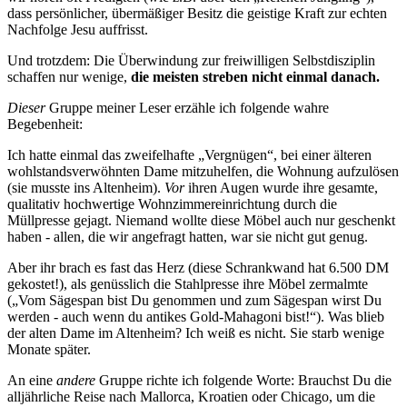
dass persönlicher, übermäßiger Besitz die geistige Kraft zur echten
Nachfolge Jesu auffrisst.
Und trotzdem: Die Überwindung zur freiwilligen Selbstdisziplin
schaffen nur wenige,
die meisten streben nicht einmal danach.
Dieser
Gruppe meiner Leser erzähle ich folgende wahre
Begebenheit:
Ich hatte einmal das zweifelhafte „Vergnügen“, bei einer älteren
wohlstandsverwöhnten Dame mitzuhelfen, die Wohnung aufzulösen
(sie musste ins Altenheim).
Vor
ihren Augen wurde ihre gesamte,
qualitativ hochwertige Wohnzimmereinrichtung durch die
Müllpresse gejagt. Niemand wollte diese Möbel auch nur geschenkt
haben - allen, die wir angefragt hatten, war sie nicht gut genug.
Aber ihr brach es fast das Herz (diese Schrankwand hat 6.500 DM
gekostet!), als genüsslich die Stahlpresse ihre Möbel zermalmte
(„Vom Sägespan bist Du genommen und zum Sägespan wirst Du
werden - auch wenn du antikes Gold-Mahagoni bist!“). Was blieb
der alten Dame im Altenheim? Ich weiß es nicht. Sie starb wenige
Monate später.
An eine
andere
Gruppe richte ich folgende Worte: Brauchst Du die
alljährliche Reise nach Mallorca, Kroatien oder Chicago, um die