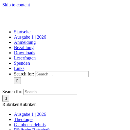
Skip to content
Startseite
Ausgabe 1 | 2026
Anmeldung
Bezahlung
Downloads
Leserfragen
Spenden
Links
Search for:
Search for:
Rubriken
Rubriken
Ausgabe 1 | 2026
Theologie
Glaubenserlebnis
Biblische Botschaft