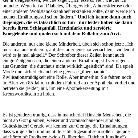
kennt Zeitgenossen, welche sagen: „Ich esse so viel, wieviel ich
brauche. Wenn ich an Diabetes, Übergewicht, Atherosklerose oder
einer anderen Wohlstandskrankheit erkranken sollte, dann werde ich
meinen Ernährungsstil schon ändern.“
Und ich kenne dann auch
diejenigen, die es tatsächlich so tun - nur leider haben sie dann
bereits ihren Schlaganfall, Herzinfarkt und zerstörte
Kniegelenke und quälen sich mit dem Rollator zum Arzt.
Die anderen, nur eine kleine Minderheit, üben sich schon jetzt: „Ich
muss mal ausprobieren, auf dies oder jenes zu verzichten - vielleicht
wird es ja mal aktuell.“ Der Schreiber dieser Zeilen kennt auch
einige Zeitgenossen, die einen anderen Ernährungsstil verfolgen -
aus Gründen, die durchaus nicht wirklich „geistlich“ sind. Da spielt
Mode und sicherlich auch eine gewisse „überspannte“
Zivilisationsmüdigkeit eine Rolle. Aber immerhin: Sie fahren noch
im Alter von 85 Jahren mit dem Fahrrad an der Apotheke vorbei und
betreten sie (leider) nur, um eine Apothekerzeitung mit
Kreuzworträtseln zu holen.
Es ist geradezu traurig, dass in mancherlei Hinsicht Menschen, die
nicht an Gott glauben, weiser und vorausschauender sind als
Gotteskinder! Gerade wir kennen zur Genüge die Ermahnungen,
dass wir geistlich und nicht fleischlich gesinnt sein sollen - gerade
wir hören oft Predigten (wie z.B. über den „Reichen Jüngling“),