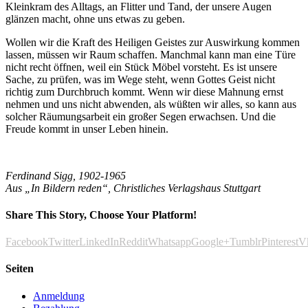
Kleinkram des Alltags, an Flitter und Tand, der unsere Augen
glänzen macht, ohne uns etwas zu geben.
Wollen wir die Kraft des Heiligen Geistes zur Auswirkung kommen
lassen, müssen wir Raum schaffen. Manchmal kann man eine Türe
nicht recht öffnen, weil ein Stück Möbel vorsteht. Es ist unsere
Sache, zu prüfen, was im Wege steht, wenn Gottes Geist nicht
richtig zum Durchbruch kommt. Wenn wir diese Mahnung ernst
nehmen und uns nicht abwenden, als wüßten wir alles, so kann aus
solcher Räumungsarbeit ein großer Segen erwachsen. Und die
Freude kommt in unser Leben hinein.
Ferdinand Sigg, 1902-1965
Aus „In Bildern reden“, Christliches Verlagshaus Stuttgart
Share This Story, Choose Your Platform!
Facebook
Twitter
LinkedIn
Reddit
Whatsapp
Google+
Tumblr
Pinterest
V
Seiten
Anmeldung