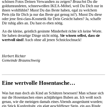
schönen Fotos Deinen Verwandten zu zeigen?
Brauchs
t Du die
goldumrandeten, schneeweißen IKEA-Möbel, weil Du Dich nur in
ihnen wohlfühlst?
Musst
Du das Beste haben, egal zu welchem
Preis (da für Dich ja nur das Beste gut genug ist?). Musst Du diese
oder jene first-class-Kosmetik für Dein Gesicht haben? Ja, schaffe
Dir ruhig alles an. Du hast es eben nötig.
An die kleine, geistlich gesinnte Minderheit richte ich keine Worte.
Sie haben derartige Dinge nicht nötig.
Sie wissen selbst, dass sie
wertvoll sind!
Auch ohne all jenen Schnickschnack!
Herbert Richter
Gemeinde Braunschweig
Eine wertvolle Hosentasche…
Was hat man doch als Kind an Schätzen besessen! Man schaue sich
nur die Hosentaschen eines achtjährigen Buben an. Ich weiß noch
genau, wie die meinigen damals eines Abends ausgeräumt wurden;
ein Stück Kupferdraht, ein glatt geschliffener Stein, ein aus Rinde