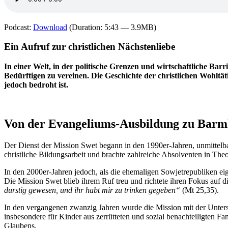
Podcast:
Download
(Duration: 5:43 — 3.9MB)
Ein Aufruf zur christlichen Nächstenliebe
In einer Welt, in der politische Grenzen und wirtschaftliche Ba
Bedürftigen zu vereinen. Die Geschichte der christlichen Wohltäti
jedoch bedroht ist.
Von der Evangeliums-Ausbildung zu Barmh
Der Dienst der Mission Swet begann in den 1990er-Jahren, unmittelba
christliche Bildungsarbeit und brachte zahlreiche Absolventen in Th
In den 2000er-Jahren jedoch, als die ehemaligen Sowjetrepubliken ei
Die Mission Swet blieb ihrem Ruf treu und richtete ihren Fokus auf 
durstig gewesen, und ihr habt mir zu trinken gegeben“
(Mt 25,35).
In den vergangenen zwanzig Jahren wurde die Mission mit der Unters
insbesondere für Kinder aus zerrütteten und sozial benachteiligten
Glaubens.