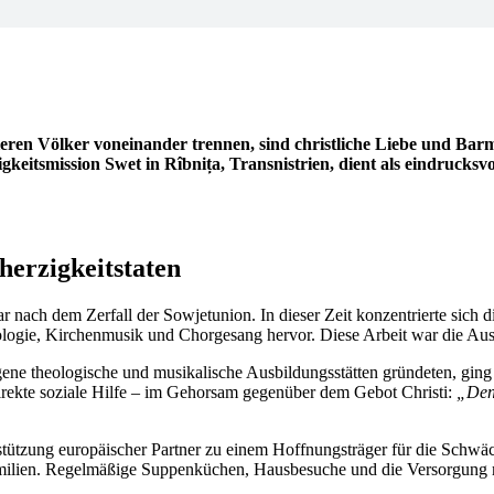
rrieren Völker voneinander trennen, sind christliche Liebe und Ba
gkeitsmission Swet in Rîbnița, Transnistrien, dient als eindrucksvo
erzigkeitstaten
r nach dem Zerfall der Sowjetunion. In dieser Zeit konzentrierte sich
eologie, Kirchenmusik und Chorgesang hervor. Diese Arbeit war die Au
gene theologische und musikalische Ausbildungsstätten gründeten, gin
direkte soziale Hilfe – im Gehorsam gegenüber dem Gebot Christi:
„Denn
tützung europäischer Partner zu einem Hoffnungsträger für die Schwäc
 Familien. Regelmäßige Suppenküchen, Hausbesuche und die Versorgung