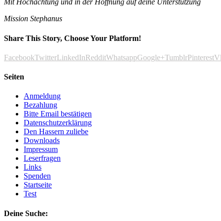
Mit Hochachtung und in der Hoffnung auf deine Unterstützung
Mission Stephanus
Share This Story, Choose Your Platform!
Facebook
Twitter
LinkedIn
Reddit
Whatsapp
Google+
Tumblr
Pinterest
V
Seiten
Anmeldung
Bezahlung
Bitte Email bestätigen
Datenschutzerklärung
Den Hassern zuliebe
Downloads
Impressum
Leserfragen
Links
Spenden
Startseite
Test
Deine Suche: