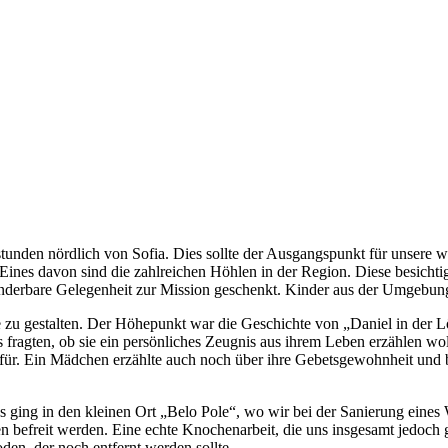
ostunden nördlich von Sofia. Dies sollte der Ausgangspunkt für unse
Eines davon sind die zahlreichen Höhlen in der Region. Diese besichti
nderbare Gelegenheit zur Mission geschenkt. Kinder aus der Umgebung 
nde zu gestalten. Der Höhepunkt war die Geschichte von „Daniel in der
fragten, ob sie ein persönliches Zeugnis aus ihrem Leben erzählen woll
für. Ein Mädchen erzählte auch noch über ihre Gebetsgewohnheit und 
Es ging in den kleinen Ort „Belo Pole“, wo wir bei der Sanierung eine
reit werden. Eine echte Knochenarbeit, die uns insgesamt jedoch groß
en, der noch entfernt werden sollte.