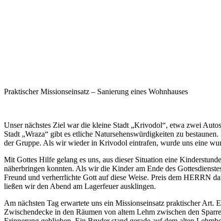
Praktischer Missionseinsatz – Sanierung eines Wohnhauses
Unser nächstes Ziel war die kleine Stadt „Krivodol“, etwa zwei Aut
Stadt „Wraza“ gibt es etliche Natursehenswürdigkeiten zu bestaunen. 
der Gruppe. Als wir wieder in Krivodol eintrafen, wurde uns eine wu
Mit Gottes Hilfe gelang es uns, aus dieser Situation eine Kinderstu
näherbringen konnten. Als wir die Kinder am Ende des Gottesdienstes 
Freund und verherrlichte Gott auf diese Weise. Preis dem HERRN da
ließen wir den Abend am Lagerfeuer ausklingen.
Am nächsten Tag erwartete uns ein Missionseinsatz praktischer Art. 
Zwischendecke in den Räumen von altem Lehm zwischen den Sparren bef
Erinnerung geblieben. Ein Bruder stand gerade auf dem alten Lehmbod