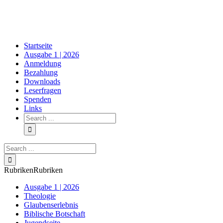
Skip
to
content
Startseite
Ausgabe 1 | 2026
Anmeldung
Bezahlung
Downloads
Leserfragen
Spenden
Links
Search
for:
Search
for:
Rubriken
Rubriken
Ausgabe 1 | 2026
Theologie
Glaubenserlebnis
Biblische Botschaft
Jugendseite