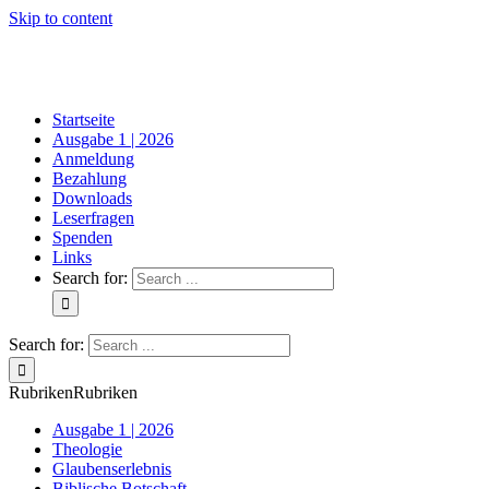
Skip to content
Startseite
Ausgabe 1 | 2026
Anmeldung
Bezahlung
Downloads
Leserfragen
Spenden
Links
Search for:
Search for:
Rubriken
Rubriken
Ausgabe 1 | 2026
Theologie
Glaubenserlebnis
Biblische Botschaft