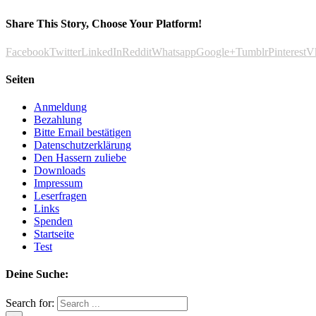
Share This Story, Choose Your Platform!
Facebook
Twitter
LinkedIn
Reddit
Whatsapp
Google+
Tumblr
Pinterest
V
Seiten
Anmeldung
Bezahlung
Bitte Email bestätigen
Datenschutzerklärung
Den Hassern zuliebe
Downloads
Impressum
Leserfragen
Links
Spenden
Startseite
Test
Deine Suche:
Search for: