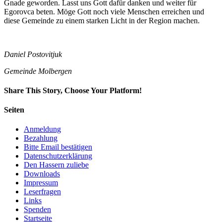
Gnade geworden. Lasst uns Gott dafür danken und weiter für
Egorovca beten. Möge Gott noch viele Menschen erreichen und
diese Gemeinde zu einem starken Licht in der Region machen.
Daniel Postovitjuk
Gemeinde Molbergen
Share This Story, Choose Your Platform!
Facebook
Twitter
LinkedIn
Reddit
Whatsapp
Google+
Tumblr
Pinterest
Vk
Email
Seiten
Anmeldung
Bezahlung
Bitte Email bestätigen
Datenschutzerklärung
Den Hassern zuliebe
Downloads
Impressum
Leserfragen
Links
Spenden
Startseite