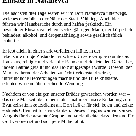
Einsatz in Natalievca
Die nächsten drei Tage waren wir im Dorf Natalievca unterwegs,
welches ebenfalls in der Nähe der Stadt Bălți liegt. Auch hier
führten wir Hausbesuche durch und halfen praktisch. Ein
besonderer Einsatz galt einem sechzigjährigen Mann, der körperlich
behindert, alkohol- und drogenabhängig sowie gesellschaftlich
isoliert ist.
Er lebt allein in einer stark verfallenen Hütte, in der
lebensunwürdige Zustände herrschten. Unsere Gruppe räumte das
Haus aus, reinigte und strich die Räume und richtete den Garten her,
indem Bäume gefällt und das Holz aufgestapelt wurde. Obwohl der
Mann während der Arbeiten zunächst Widerstand zeigte,
unfreundliche Bemerkungen machte und die Hilfe kritisierte,
erlebten wir eine überraschende Wendung.
Nachdem er von einigen unserer Brüder gewaschen worden war –
das erste Mal seit über einem Jahr – nahm er unsere Einladung zum
Evangelisationsgottesdienst an. Dort ließ er für sich beten und zeigte
erstmals Offenheit für den Glauben. Dieses Ereignis war ein starkes
Zeugnis für die gesamte Gruppe und verdeutlichte, dass niemand für
Gott verloren ist und sich jede Mühe lohnt.