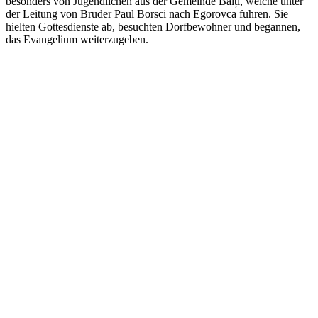
besonders von Jugendlichen aus der Gemeinde Bălți, welche unter
der Leitung von Bruder Paul Borsci nach Egorovca fuhren. Sie
hielten Gottesdienste ab, besuchten Dorfbewohner und begannen,
das Evangelium weiterzugeben.