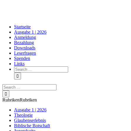
Skip
to
content
Startseite
Ausgabe 1 | 2026
Anmeldung
Bezahlung
Downloads
Leserfragen
Spenden
Links
Search
for:
Search
for:
Rubriken
Rubriken
Ausgabe 1 | 2026
Theologie
Glaubenserlebnis
Biblische Botschaft
Jugendseite