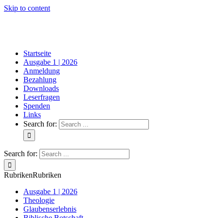
Skip to content
Startseite
Ausgabe 1 | 2026
Anmeldung
Bezahlung
Downloads
Leserfragen
Spenden
Links
Search for:
Search for:
Rubriken
Rubriken
Ausgabe 1 | 2026
Theologie
Glaubenserlebnis
Biblische Botschaft