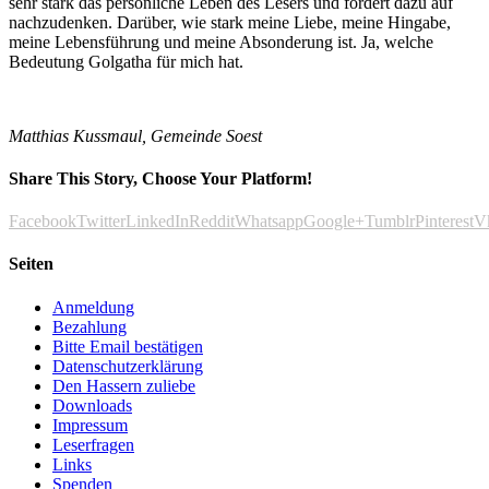
sehr stark das persönliche Leben des Lesers und fordert dazu auf
nachzudenken. Darüber, wie stark meine Liebe, meine Hingabe,
meine Lebensführung und meine Absonderung ist. Ja, welche
Bedeutung Golgatha für mich hat.
Matthias Kussmaul,
Gemeinde Soest
Share This Story, Choose Your Platform!
Facebook
Twitter
LinkedIn
Reddit
Whatsapp
Google+
Tumblr
Pinterest
V
Seiten
Anmeldung
Bezahlung
Bitte Email bestätigen
Datenschutzerklärung
Den Hassern zuliebe
Downloads
Impressum
Leserfragen
Links
Spenden