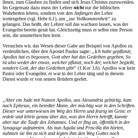
ihnen, zum Glauben zu finden und sich Jesus Christus zuzuwenden.
Im Gegensatz dazu muss der Lehrer
nicht
nur die biblischen
Wahrheiten lehren, sondern von den
Anfängen
der Lehre
weitergehen (vgl. Hebr 6,1), um
„zur Vollkommenheit“
zu
gelangen
.
Das heißt, der Lehrer soll das wachsen lassen, was der
Evangelist bereits gesät hat. Gleichzeitig muss er selbst eine Person
sein, die ununterbrochen lernt.
Versuchen wir, das Wesen dieser Gabe am Beispiel von Apollos zu
verdeutlichen, über den Apostel Paulus sagte:
„Ich habe gepflanzt,
Apollos hat es begossen, Gott aber hat das Gedeihen gegeben. So
ist also weder der etwas, welcher pflanzt, noch der, welcher begießt,
sondern Gott, der das Gedeihen gibt“
(1.Kor 3,6)
.
Apollos war kein
Pastor oder Evangelist, er war in der Lehre tätig und in diesem
Dienst wurde er von seinen Brüdern geehrt.
„Aber ein Jude mit Namen Apollos, aus Alexandria gebürtig, kam
nach Ephesus, ein beredter Mann, der mächtig war in den Schriften.
Dieser war unterwiesen im Weg des Herrn und feurig im Geist; er
redete und lehrte genau über das, was den Herrn betrifft, kannte
aber nur die Taufe des Johannes. Und er fing an, öffentlich in der
Synagoge aufzutreten. Als nun Aquila und Priscilla ihn hörten,
nahmen sie ihn zu sich und legten ihm den Weg Gottes noch