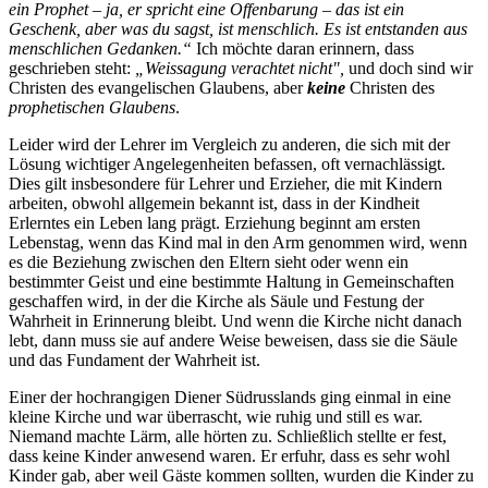
ein Prophet – ja, er spricht eine Offenbarung – das ist ein
Geschenk, aber was du sagst, ist menschlich. Es ist entstanden aus
menschlichen Gedanken.“
Ich möchte daran erinnern, dass
geschrieben steht:
„Weissagung verachtet nicht",
und doch sind wir
Christen des evangelischen Glaubens, aber
keine
Christen des
prophetischen Glaubens
.
Leider wird der Lehrer im Vergleich zu anderen, die sich mit der
Lösung wichtiger Angelegenheiten befassen, oft vernachlässigt.
Dies gilt insbesondere für Lehrer und Erzieher, die mit Kindern
arbeiten, obwohl allgemein bekannt ist, dass in der Kindheit
Erlerntes ein Leben lang prägt. Erziehung beginnt am ersten
Lebenstag, wenn das Kind mal in den Arm genommen wird, wenn
es die Beziehung zwischen den Eltern sieht oder wenn ein
bestimmter Geist und eine bestimmte Haltung in Gemeinschaften
geschaffen wird, in der die Kirche als Säule und Festung der
Wahrheit in Erinnerung bleibt. Und wenn die Kirche nicht danach
lebt, dann muss sie auf andere Weise beweisen, dass sie die Säule
und das Fundament der Wahrheit ist.
Einer der hochrangigen Diener Südrusslands ging einmal in eine
kleine Kirche und war überrascht, wie ruhig und still es war.
Niemand machte Lärm, alle hörten zu. Schließlich stellte er fest,
dass keine Kinder anwesend waren. Er erfuhr, dass es sehr wohl
Kinder gab, aber weil Gäste kommen sollten, wurden die Kinder zu