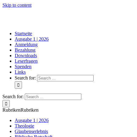
Skip to content
Startseite
Ausgabe 1 | 2026
Anmeldung
Bezahlung
Downloads
Leserfragen
Spenden
Links
Search for:
Search for:
Rubriken
Rubriken
Ausgabe 1 | 2026
Theologie
Glaubenserlebnis
Biblische Botschaft