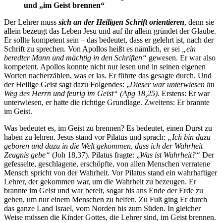
und „im Geist brennen“
Der Lehrer muss
sich an der Heiligen Schrift orientieren
, denn sie
allein bezeugt das Leben Jesu und auf ihr allein gründet der Glaube.
Er sollte kompetent sein – das bedeutet, dass er gelehrt ist, nach der
Schrift zu sprechen. Von Apollos heißt es nämlich, er sei
„ein
beredter Mann und mächtig in den Schriften“
gewesen. Er war also
kompetent. Apollos konnte nicht nur lesen und in seinen eigenen
Worten nacherzählen, was er las. Er führte das gesagte durch. Und
der Heilige Geist sagt dazu Folgendes: „
Dieser war unterwiesen im
Weg des Herrn und feurig im Geist“ (Apg 18,25).
Erstens: Er war
unterwiesen, er hatte die richtige Grundlage. Zweitens: Er brannte
im Geist.
Was bedeutet es, im Geist zu brennen? Es bedeutet, einen Durst zu
haben zu lehren. Jesus stand vor Pilatus und sprach:
„Ich bin dazu
geboren und dazu in die Welt gekommen, dass ich der Wahrheit
Zeugnis gebe“
(Joh 18,37). Pilatus fragte: „
Was ist Wahrheit?“
Der
gefesselte, geschlagene, erschöpfte, von allen Menschen verratene
Mensch spricht von der Wahrheit. Vor Pilatus stand ein wahrhaftiger
Lehrer, der gekommen war, um die Wahrheit zu bezeugen. Er
brannte im Geist und war bereit, sogar bis ans Ende der Erde zu
gehen, um nur einem Menschen zu helfen. Zu Fuß ging Er durch
das ganze Land Israel, vom Norden bis zum Süden. In gleicher
Weise müssen die Kinder Gottes, die Lehrer sind, im Geist brennen.