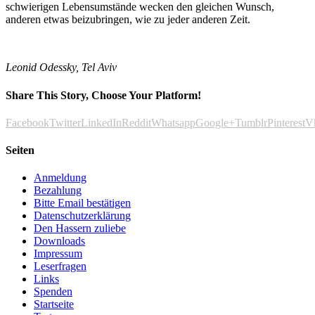
schwierigen Lebensumstände wecken den gleichen Wunsch,
anderen etwas beizubringen, wie zu jeder anderen Zeit.
Leonid Odessky, Tel Aviv
Share This Story, Choose Your Platform!
Facebook
Twitter
LinkedIn
Reddit
Whatsapp
Google+
Tumblr
Pinterest
V
Seiten
Anmeldung
Bezahlung
Bitte Email bestätigen
Datenschutzerklärung
Den Hassern zuliebe
Downloads
Impressum
Leserfragen
Links
Spenden
Startseite