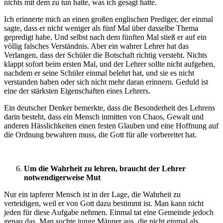
nichts mit dem zu tun hatte, was ich gesagt hatte.
Ich erinnerte mich an einen großen englischen Prediger, der einmal
sagte, dass er nicht weniger als fünf Mal über dasselbe Thema
gepredigt habe. Und selbst nach dem fünften Mal stieß er auf ein
völlig falsches Verständnis. Aber ein wahrer Lehrer hat das
Verlangen, dass der Schüler die Botschaft richtig versteht. Nichts
klappt sofort beim ersten Mal, und der Lehrer sollte nicht aufgeben,
nachdem er seine Schüler einmal belehrt hat, und sie es nicht
verstanden haben oder sich nicht mehr daran erinnern. Geduld ist
eine der stärksten Eigenschaften eines Lehrers.
Ein deutscher Denker bemerkte, dass die Besonderheit des Lehrens
darin besteht, dass ein Mensch inmitten von Chaos, Gewalt und
anderen Hässlichkeiten einen festen Glauben und eine Hoffnung auf
die Ordnung bewahren muss, die Gott für alle vorbereitet hat.
Um die Wahrheit zu lehren, braucht der Lehrer
notwendigerweise Mut
Nur ein tapferer Mensch ist in der Lage, die Wahrheit zu
verteidigen, weil er von Gott dazu bestimmt ist. Man kann nicht
jeden für diese Aufgabe nehmen. Einmal tat eine Gemeinde jedoch
genau das. Man suchte junge Männer aus, die nicht einmal als