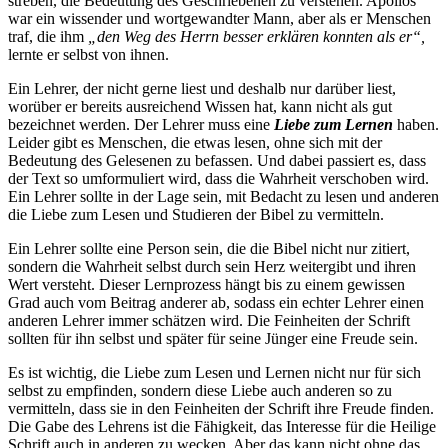
streben, die Bedeutung des Geschriebenen zu verstehen. Apollos
war ein wissender und wortgewandter Mann, aber als er Menschen
traf, die ihm
„den Weg des Herrn besser erklären konnten als er“,
lernte er selbst von ihnen.
Ein Lehrer, der nicht gerne liest und deshalb nur darüber liest,
worüber er bereits ausreichend Wissen hat, kann nicht als gut
bezeichnet werden. Der Lehrer muss eine
Liebe zum Lernen
haben.
Leider gibt es Menschen, die etwas lesen, ohne sich mit der
Bedeutung des Gelesenen zu befassen. Und dabei passiert es, dass
der Text so umformuliert wird, dass die Wahrheit verschoben wird.
Ein Lehrer sollte in der Lage sein, mit Bedacht zu lesen und anderen
die Liebe zum Lesen und Studieren der Bibel zu vermitteln.
Ein Lehrer sollte eine Person sein, die die Bibel nicht nur zitiert,
sondern die Wahrheit selbst durch sein Herz weitergibt und ihren
Wert versteht. Dieser Lernprozess hängt bis zu einem gewissen
Grad auch vom Beitrag anderer ab, sodass ein echter Lehrer einen
anderen Lehrer immer schätzen wird. Die Feinheiten der Schrift
sollten für ihn selbst und später für seine Jünger eine Freude sein.
Es ist wichtig, die Liebe zum Lesen und Lernen nicht nur für sich
selbst zu empfinden, sondern diese Liebe auch anderen so zu
vermitteln, dass sie in den Feinheiten der Schrift ihre Freude finden.
Die Gabe des Lehrens ist die Fähigkeit, das Interesse für die Heilige
Schrift auch in anderen zu wecken. Aber das kann nicht ohne das