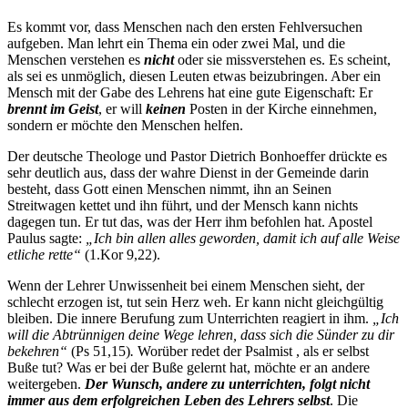
Es kommt vor, dass Menschen nach den ersten Fehlversuchen
aufgeben. Man lehrt ein Thema ein oder zwei Mal, und die
Menschen verstehen es
nicht
oder sie missverstehen es. Es scheint,
als sei es unmöglich, diesen Leuten etwas beizubringen. Aber ein
Mensch mit der Gabe des Lehrens hat eine gute Eigenschaft: Er
brennt im Geist
, er will
keinen
Posten in der Kirche einnehmen,
sondern er möchte den Menschen helfen.
Der deutsche Theologe und Pastor Dietrich Bonhoeffer drückte es
sehr deutlich aus, dass der wahre Dienst in der Gemeinde darin
besteht, dass Gott einen Menschen nimmt, ihn an Seinen
Streitwagen kettet und ihn führt, und der Mensch kann nichts
dagegen tun. Er tut das, was der Herr ihm befohlen hat. Apostel
Paulus sagte:
„Ich bin allen alles geworden, damit ich auf alle Weise
etliche rette“
(1.Kor 9,22).
Wenn der Lehrer Unwissenheit bei einem Menschen sieht, der
schlecht erzogen ist, tut sein Herz weh. Er kann nicht gleichgültig
bleiben. Die innere Berufung zum Unterrichten reagiert in ihm.
„Ich
will die Abtrünnigen deine Wege lehren, dass sich die Sünder zu dir
bekehren“
(Ps 51,15)
.
Worüber redet der Psalmist , als er selbst
Buße tut? Was er bei der Buße gelernt hat, möchte er an andere
weitergeben.
Der Wunsch, andere zu unterrichten, folgt nicht
immer aus dem erfolgreichen Leben des Lehrers selbst
. Die