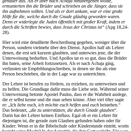
genauer aus. Als er aber nach Achaja hinübergehen wollte,
ermunterten ihn die Brüder und schrieben an die Jünger, dass sie
ihn aufnehmen sollten. Und als er dort ankam, war er eine große
Hilfe für die, welche durch die Gnade gläubig geworden waren.
Denn er widerlegte die Juden öffentlich mit großer Kraft, indem er
durch die Schriften bewies, dass Jesus der Christus ist“
(Apg 18,24-
28).
Hier wird eine detaillierte Beschreibung gegeben, weniger über die
Person, sondern vielmehr über den Dienst. Apollos half als Lehrer
denen, die erst seit kurzem glaubten, und unterwies jene, die der
Unterweisung bedurften. Und Apollos tat es so gut, dass die Brüder
ihn baten, seine Arbeit fortzusetzen. Als er nach Achaja ging,
verfassten sie Empfehlungsschreiben, in denen sie ihn als eine
Person beschrieben, die in der Lage war zu unterrichten.
Der Lehrer ist berufen zu fördern, zu erziehen, zu unterweisen und
zu helfen. Die Grundlage dafür muss die Liebe sein. Während seiner
Unterweisung betonte Apostel Paulus, dass er die Wahrheit auslege,
die er selbst kenne und die man sehen könne. Aber viel öfter sagte
er: „Ich
liebe
euch
, ich möchte euch helfen und euch
beistehen.“
Das bedeutet, „
die zu unterstützen, die durch Gnade glauben
“.
Darin hat der Lehrer keinen Einfluss. Egal ob er ein Lehrer für
diejenigen ist, die gerade zum Glauben gefunden haben oder für
Kinder: Wenn er in die Bibelschule oder Kinderstunde eintritt, worin