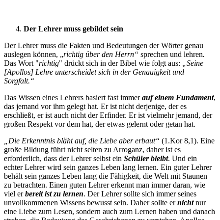
Der Lehrer muss gebildet sein
Der Lehrer muss die Fakten und Bedeutungen der Wörter genau
auslegen können, „
richtig über den Herrn“
sprechen und lehren
.
Das Wort "
richtig
" drückt sich in der Bibel wie folgt aus:
„Seine
[Apollos] Lehre unterscheidet sich in der Genauigkeit und
Sorgfalt.“
Das Wissen eines Lehrers basiert fast immer
auf einem Fundament
,
das jemand vor ihm gelegt hat. Er ist nicht derjenige, der es
erschließt, er ist auch nicht der Erfinder. Er ist vielmehr jemand, der
großen Respekt vor dem hat, der etwas gelernt oder getan hat.
„Die Erkenntnis bläht auf, die Liebe aber erbaut“
(1.Kor 8,1). Eine
große Bildung führt nicht selten zu Arroganz, daher ist es
erforderlich, dass der Lehrer selbst ein
Schüler bleibt
. Und ein
echter Lehrer wird sein ganzes Leben lang lernen. Ein guter Lehrer
behält sein ganzes Leben lang die Fähigkeit, die Welt mit Staunen
zu betrachten. Einen guten Lehrer erkennt man immer daran, wie
viel er
bereit ist zu lernen
. Der Lehrer sollte sich immer seines
unvollkommenen Wissens bewusst sein. Daher sollte er
nicht
nur
eine Liebe zum Lesen, sondern auch zum Lernen haben und danach