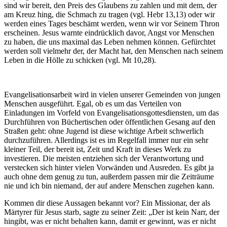
sind wir bereit, den Preis des Glaubens zu zahlen und mit dem, der
am Kreuz hing, die Schmach zu tragen (vgl. Hebr 13,13) oder wir
werden eines Tages beschämt werden, wenn wir vor Seinem Thron
erscheinen. Jesus warnte eindrücklich davor, Angst vor Menschen
zu haben, die uns maximal das Leben nehmen können. Gefürchtet
werden soll vielmehr der, der Macht hat, den Menschen nach seinem
Leben in die Hölle zu schicken (vgl. Mt 10,28).
Evangelisationsarbeit wird in vielen unserer Gemeinden von jungen
Menschen ausgeführt. Egal, ob es um das Verteilen von
Einladungen im Vorfeld von Evangelisationsgottesdiensten, um das
Durchführen von Büchertischen oder öffentlichen Gesang auf den
Straßen geht: ohne Jugend ist diese wichtige Arbeit schwerlich
durchzuführen. Allerdings ist es im Regelfall immer nur ein sehr
kleiner Teil, der bereit ist, Zeit und Kraft in dieses Werk zu
investieren. Die meisten entziehen sich der Verantwortung und
verstecken sich hinter vielen Vorwänden und Ausreden. Es gibt ja
auch ohne dem genug zu tun, außerdem passen mir die Zeiträume
nie und ich bin niemand, der auf andere Menschen zugehen kann.
Kommen dir diese Aussagen bekannt vor? Ein Missionar, der als
Märtyrer für Jesus starb, sagte zu seiner Zeit: „Der ist kein Narr, der
hingibt, was er nicht behalten kann, damit er gewinnt, was er nicht