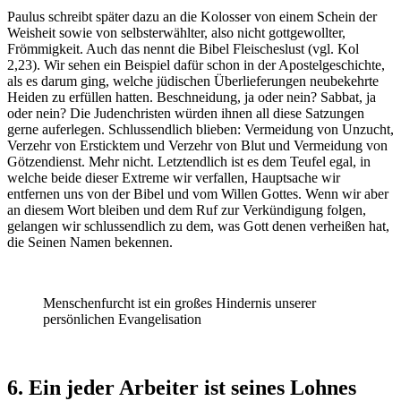
Paulus schreibt später dazu an die Kolosser von einem Schein der
Weisheit sowie von selbsterwählter, also nicht gottgewollter,
Frömmigkeit. Auch das nennt die Bibel Fleischeslust (vgl. Kol
2,23). Wir sehen ein Beispiel dafür schon in der Apostelgeschichte,
als es darum ging, welche jüdischen Überlieferungen neubekehrte
Heiden zu erfüllen hatten. Beschneidung, ja oder nein? Sabbat, ja
oder nein? Die Judenchristen würden ihnen all diese Satzungen
gerne auferlegen. Schlussendlich blieben: Vermeidung von Unzucht,
Verzehr von Ersticktem und Verzehr von Blut und Vermeidung von
Götzendienst. Mehr nicht. Letztendlich ist es dem Teufel egal, in
welche beide dieser Extreme wir verfallen, Hauptsache wir
entfernen uns von der Bibel und vom Willen Gottes. Wenn wir aber
an diesem Wort bleiben und dem Ruf zur Verkündigung folgen,
gelangen wir schlussendlich zu dem, was Gott denen verheißen hat,
die Seinen Namen bekennen.
Menschenfurcht ist ein großes Hindernis unserer
persönlichen Evangelisation
6. Ein jeder Arbeiter ist seines Lohnes