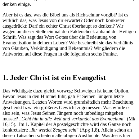
denken einige.
Aber ist es das, was die Bibel uns als Richtschnur vorgibt? Ist es
wirklich das, was Jesus von dir erwartet? Oder noch konkreter
ausgedrückt: Darf ein echter Christ überhaupt so denken? Wir
wagen an dieser Stelle einmal den Faktencheck anhand der Heiligen
Schrift. Was sagt das Wort Gottes über die Bedeutung von
Evangelisation in deinem Leben? Wie beschreibt sie das Verhältnis
von Glauben, Verkündigung und Bekenntnis? Wir gliedern die
Antworten auf diese Fragen in die folgenden sechs Punkte.
1. Jeder Christ ist ein Evangelist
Das Wichtigste dazu gleich vorweg: Schweigen ist keine Option.
Bevor Jesus in den Himmel fuhr, gab Er Seinen Jüngern letzte
Anweisungen. Letzten Worten wird grundsätzlich mehr Beachtung
geschenkt bzw. ein größeres Gewicht zugemessen. Was würde es
also sein, was Jesus Seinen Jüngern noch unbedingt mitgeben
musste? „
Geht hin in alle Welt und verkündet das Evangelium
“ (Mk
16,15). Im 1. Kapitel der Apostelgeschichte wird das Ganze noch
konkretisiert: „
Ihr werdet Zeugen sein
“ (Apg 1,8). Allein schon an
diesen Tatsachen scheitern alle obigen Ausflüchte. Was Jesus hier