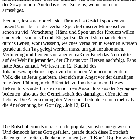
der Sowjetunion. Auch das ist ein Zeugnis, wenn auch ein
armseliges.
Freunde, Jesus war bereit, sich für uns ins Gesicht spucken zu
lassen! Uns aber ist der verbale Speichel unserer Mitmenschen
schon zu viel. Verachtung, Häme und Spott um des Kreuzes willen
sind vielen von uns fremd. Elegant schlängelt sich manch einer
durchs Leben, wohl wissend, welches Verhalten in welchen Kreisen
gerade an den Tag gelegt werden muss, um gut anzukommen.
Verfolgung und Leiden sind aber gemäß der Bibel das Normalste
auf der Welt für jemanden, der Christus von Herzen nachfolgt. Fans
hatte Jesus zuhauf. Wir lesen im 12. Kapitel des
Johannesevangeliums sogar von führenden Männern unter dem
Volk, die an Jesus glaubten, aber sich aus Angst vor der damaligen
religiösen Führung nicht öffentlich zu Ihm bekannten. Dieses
Bekenntnis würde für sie nämlich den Ausschluss aus der Synagoge
bedeuten, also aus der Gemeinschaft des damaligen öffentlichen
Lebens. Die Anerkennung der Menschen bedeutete ihnen mehr als
die Anerkennung bei Gott (vgl. Joh 12,42f.).
Die Botschaft vom Kreuz ist nicht populär, sie ist es nie gewesen.
Und dennoch hat es Gott gefallen, gerade durch diese Botschaft
diejenigen zu retten, die daran glauben (vgl. 1.Kor 1,18). Entweder