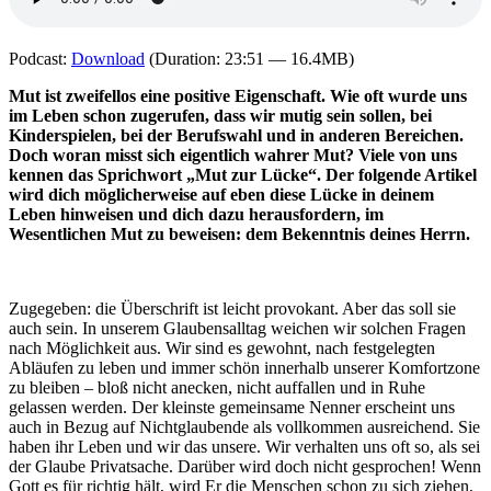
Podcast:
Download
(Duration: 23:51 — 16.4MB)
Mut ist zweifellos eine positive Eigenschaft. Wie oft wurde uns
im Leben schon zugerufen, dass wir mutig sein sollen, bei
Kinderspielen, bei der Berufswahl und in anderen Bereichen.
Doch woran misst sich eigentlich wahrer Mut? Viele von uns
kennen das Sprichwort „Mut zur Lücke“. Der folgende Artikel
wird dich möglicherweise auf eben diese Lücke in deinem
Leben hinweisen und dich dazu herausfordern, im
Wesentlichen Mut zu beweisen: dem Bekenntnis deines Herrn.
Zugegeben: die Überschrift ist leicht provokant. Aber das soll sie
auch sein. In unserem Glaubensalltag weichen wir solchen Fragen
nach Möglichkeit aus. Wir sind es gewohnt, nach festgelegten
Abläufen zu leben und immer schön innerhalb unserer Komfortzone
zu bleiben – bloß nicht anecken, nicht auffallen und in Ruhe
gelassen werden. Der kleinste gemeinsame Nenner erscheint uns
auch in Bezug auf Nichtglaubende als vollkommen ausreichend. Sie
haben ihr Leben und wir das unsere. Wir verhalten uns oft so, als sei
der Glaube Privatsache. Darüber wird doch nicht gesprochen! Wenn
Gott es für richtig hält, wird Er die Menschen schon zu sich ziehen,