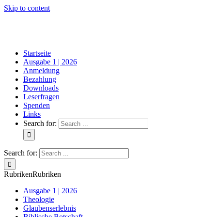
Skip to content
Startseite
Ausgabe 1 | 2026
Anmeldung
Bezahlung
Downloads
Leserfragen
Spenden
Links
Search for:
Search for:
Rubriken
Rubriken
Ausgabe 1 | 2026
Theologie
Glaubenserlebnis
Biblische Botschaft