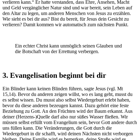
verlieren kann.“ Er hatte verstanden, dass Ehre, Ansehen, Macht
und Geld vergänglicher Natur sind und war bereit, sein Leben auf
den Altar zu legen, um anderen Menschen von Jesus zu erzählen.
Wie sieht es bei dir aus? Bist du bereit, für Jesus dein Gesicht zu
verlieren? Damit kommen wir automatisch zum nächsten Punkt.
Ein echter Christ kann unmöglich seinen Glauben und
die Botschaft von der Errettung verbergen.
3. Evangelisation beginnt bei dir
Ein Blinder kann keinen Blinden führen, sagte Jesus (vgl. Mt
15,14). Bevor du anderen zeigen willst, wo es lang geht, musst du
es selbst wissen. Du musst also selbst Wiedergeburt erlebt haben,
bevor du diese anderen bezeugen kannst. Dazu gehört eine feste
Beziehung zu Gott. An den Früchten wird der Baum erkannt. Aus
deiner (Herzens-)Quelle darf also nur süßes Wasser fließen. Wir
müssen selbst erfüllt vom Evangelium sein, bevor Gott andere durch
uns füllen kann. Die Veränderungen, die Gott durch die
Wiedergeburt in dir schafft, wird deinen Nächsten nicht verborgen
bleiben. Deine Familie wird es bemerken, deine Straße wird es