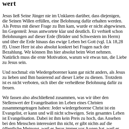
wert
Jesus ließ Seine Jünger nie im Unklaren darüber, dass diejenigen,
die Seinen Willen erfüllen, eine Belohnung dafür erhalten werden.
Als Petrus mit dieser Frage zu Ihm kam, wurde er nicht abgewiesen.
Im Gegenteil: Jesus antwortete klar und deutlich. Er verhieß schon
Belohnungen auf dieser Erde (Brüder und Schwestern im Herrn)
und über die Erde hinaus das ewige Leben bei Gott (vgl. Lk 18,28
ff). Unser Herr ist also absolut konkret bei Fragen nach der
Bezahlung. Wir können Ihn hier absolut beim Wort nehmen.
Natürlich muss die erste Motivation, warum wir etwas tun, die Liebe
zu Jesus sein.
Und nochmal: ein Wiedergeborener kann gar nicht anders, als Jesus
zu lieben und Ihm basierend auf dieser Liebe zu dienen. Trotzdem
ist es nicht verboten, sich über die verheißene Belohnung dafür zu
freuen.
Wir fassen also abschließend zusammen, was wir über den
Stellenwert der Evangelisation im Leben eines Christen
zusammengetragen haben: Jeder wiedergeborene Christ ist ein
Evangelist, er kann und will nicht schweigen. Sein gesamtes Leben
ist Evangelisation. Dabei ist ihm kein Preis zu hoch, das Ansehen
bei den Menschen interessiert ihn nicht, er gibt nichts auf die
öffentliche Meinung, weil er Jesus immer vor Augen hat, weil er