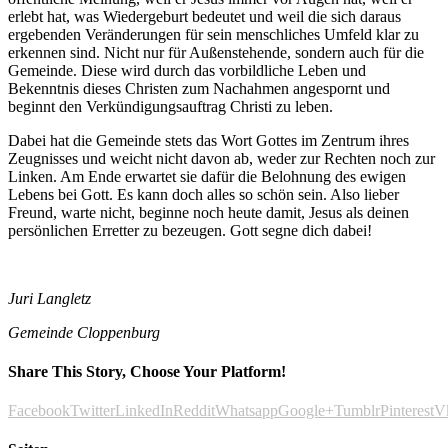
erlebt hat, was Wiedergeburt bedeutet und weil die sich daraus
ergebenden Veränderungen für sein menschliches Umfeld klar zu
erkennen sind. Nicht nur für Außenstehende, sondern auch für die
Gemeinde. Diese wird durch das vorbildliche Leben und
Bekenntnis dieses Christen zum Nachahmen angespornt und
beginnt den Verkündigungsauftrag Christi zu leben.
Dabei hat die Gemeinde stets das Wort Gottes im Zentrum ihres
Zeugnisses und weicht nicht davon ab, weder zur Rechten noch zur
Linken. Am Ende erwartet sie dafür die Belohnung des ewigen
Lebens bei Gott. Es kann doch alles so schön sein. Also lieber
Freund, warte nicht, beginne noch heute damit, Jesus als deinen
persönlichen Erretter zu bezeugen. Gott segne dich dabei!
Juri Langletz
Gemeinde Cloppenburg
Share This Story, Choose Your Platform!
Facebook
Twitter
LinkedIn
Reddit
Whatsapp
Google+
Tumblr
Pinterest
V