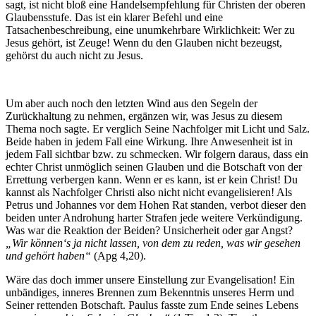
sagt, ist nicht bloß eine Handelsempfehlung für Christen der oberen
Glaubensstufe. Das ist ein klarer Befehl und eine
Tatsachenbeschreibung, eine unumkehrbare Wirklichkeit: Wer zu
Jesus gehört, ist Zeuge! Wenn du den Glauben nicht bezeugst,
gehörst du auch nicht zu Jesus.
Um aber auch noch den letzten Wind aus den Segeln der
Zurückhaltung zu nehmen, ergänzen wir, was Jesus zu diesem
Thema noch sagte. Er verglich Seine Nachfolger mit Licht und Salz.
Beide haben in jedem Fall eine Wirkung. Ihre Anwesenheit ist in
jedem Fall sichtbar bzw. zu schmecken. Wir folgern daraus, dass ein
echter Christ unmöglich seinen Glauben und die Botschaft von der
Errettung verbergen kann. Wenn er es kann, ist er kein Christ! Du
kannst als Nachfolger Christi also nicht nicht evangelisieren! Als
Petrus und Johannes vor dem Hohen Rat standen, verbot dieser den
beiden unter Androhung harter Strafen jede weitere Verkündigung.
Was war die Reaktion der Beiden? Unsicherheit oder gar Angst?
„Wir können‘s ja nicht lassen, von dem zu reden, was wir gesehen
und gehört haben“
(Apg 4,20).
Wäre das doch immer unsere Einstellung zur Evangelisation! Ein
unbändiges, inneres Brennen zum Bekenntnis unseres Herrn und
Seiner rettenden Botschaft. Paulus fasste zum Ende seines Lebens