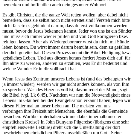
bemerken und hoffentlich auch dein gesamter Wohnort.
Es gibt Christen, die die ganze Welt retten wollen, aber dabei nicht
bemerken, dass sie selbst noch nicht errettet sind! Versteh mich bitte
nicht falsch: es geht nicht darum, dass du erst vollkommen werden
musst, bevor du Jesus bekennen kannst. Jeder von uns ist ein Sünder
und muss sich immer wieder prüfen und von Gott korrigieren bzw.
reinigen lassen. Aber als Wiedergeborener wirst du nicht mit Sünde
leben können. Du wirst immer darum bemüht sein, dem zu gefallen,
der dich gerettet hat. Diesen Prozess nennt die Bibel Heiligung bzw.
geistliches Leben. Und aus diesem heraus fordert Jesus dich auf, für
Ihn aktiv zu werden, anderen zu erzählen, was Er dir bedeutet und
welche Wunder Er in dir vollbracht hat.
Wenn Jesus das Zentrum unseres Lebens ist (und das behaupten wir
ja immer wieder), werden wir gar nicht anders können, als von Ihm
zu sprechen. Was des Herzens voll ist, davon redet der Mund, sagt
die Bibel (vgl. Lk 6,45). Nachdem wir nun die Notwendigkeit eines
Lebens im Glauben bei der Evangelisation erkannt haben, legen wir
diesen Filter mal an unser Leben an. Die meisten von uns
verbringen ihre Freizeit mit Menschen, die ebenfalls die Gemeinde
besuchen. Worüber unterhalten wir uns dabei innerhalb unserer
christlichen Kreise? In John Bunyans Pilgereise (übrigens eine sehr
empfehlenswerte Lektüre) dreht sich die Unterhaltung der dort
beschriebenen christlichen Pilger ausschließlich um Gott, Seine