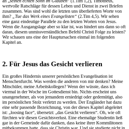
an „
seinen echten Sohn im Glauben
“ (1.Tim 1,2), Timotheus,
wertvolle Ratschläge für dessen Leben und Dienst in zwei Briefen
zusammen. Was sind wohl die letzten uns überlieferten Worte von
ihm?
„Tue das Werk eines Evangelisten“
(2.Tim 4,5). Wir sehen
eine ganz eindeutige Parallele zu den letzten Worten von Jesus.
Wenn die Ausgangslage aber so klar ist, was hindert uns dann so oft
daran, diesem unmissverständlichen Befehl Christi Folge zu leisten?
Wir schauen uns eine der Hauptursachen einmal im folgenden
Kapitel an.
2. Für Jesus das Gesicht verlieren
Ein großes Hindernis unserer persönlichen Evangelisation ist
Menschenfurcht. Was werden die anderen von mir denken? Meine
Mitschüler, meine Arbeitskollegen? Wenn der wüsste, dass ich
viermal in der Woche im Gottesdienst bin. Nichts erscheint uns
unangenehmer, als von jemandem erniedrigt oder gedemütigt, also
im persönlichen Stolz verletzt zu werden. Der Engländer hat dazu
eine sehr passende Bezeichnung, von der dieses Kapitel abgeleitet
ist: „loosing face“, übersetzt: „das Gesicht verlieren“. Oh, wie oft
fürchten wir diesen Gesichtsverlust. Eine ehemalige Studentin ließ
gar in der Gemeinde dafür danken, dass keine ihrer Kommilitonen
mitbekommen hatte, dass sie Christin war. Und sie studierte nicht in