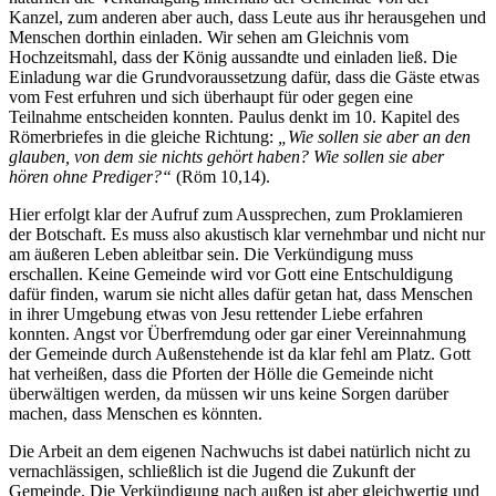
Kanzel, zum anderen aber auch, dass Leute aus ihr herausgehen und
Menschen dorthin einladen. Wir sehen am Gleichnis vom
Hochzeitsmahl, dass der König aussandte und einladen ließ. Die
Einladung war die Grundvoraussetzung dafür, dass die Gäste etwas
vom Fest erfuhren und sich überhaupt für oder gegen eine
Teilnahme entscheiden konnten. Paulus denkt im 10. Kapitel des
Römerbriefes in die gleiche Richtung:
„Wie sollen sie aber an den
glauben, von dem sie nichts gehört haben? Wie sollen sie aber
hören ohne Prediger?“
(Röm 10,14).
Hier erfolgt klar der Aufruf zum Aussprechen, zum Proklamieren
der Botschaft. Es muss also akustisch klar vernehmbar und nicht nur
am äußeren Leben ableitbar sein. Die Verkündigung muss
erschallen. Keine Gemeinde wird vor Gott eine Entschuldigung
dafür finden, warum sie nicht alles dafür getan hat, dass Menschen
in ihrer Umgebung etwas von Jesu rettender Liebe erfahren
konnten. Angst vor Überfremdung oder gar einer Vereinnahmung
der Gemeinde durch Außenstehende ist da klar fehl am Platz. Gott
hat verheißen, dass die Pforten der Hölle die Gemeinde nicht
überwältigen werden, da müssen wir uns keine Sorgen darüber
machen, dass Menschen es könnten.
Die Arbeit an dem eigenen Nachwuchs ist dabei natürlich nicht zu
vernachlässigen, schließlich ist die Jugend die Zukunft der
Gemeinde. Die Verkündigung nach außen ist aber gleichwertig und