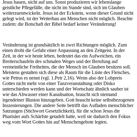
Jesus bauen, nicht auf uns. Sonst produzieren wir lebenslange
geistliche Pflegefälle, die nicht im Stande sind, sich im Glauben
weiterzuentwickeln. Jesus ist der Eckstein, wenn dieser Grund nicht
gelegt wird, ist der Weiterbau am Menschen nicht möglich. Beachte
zudem: die Botschaft der Bibel bedarf keiner Veränderung!
Veränderung ist grundsätzlich in zwei Richtungen möglich. Zum
einen droht die Gefahr einer Anpassung an den Zeitgeist. In der
Zeit, in der wir heute leben, bedeutet das ein Aufweichen, ein
Breiterschaufeln des schmalen Weges und der Berufung auf
vermeintliche Freiheiten, die der Mensch im Glauben besitzen soll.
Meistens gestalten sich diese als Raum für die Lüste des Fleisches,
wie Petrus es nennt (vgl. 1.Petr 2,16). Wenn also der Lobpreis
Gottes nicht mehr von einer Tanzveranstaltung oder Disko
unterschieden werden kann und der Wortschatz ähnlich sauber ist
wie das Abwasser einer Kanalisation, braucht sich niemand
irgendeiner Illusion hinzugeben. Gott braucht keine selbstbezogenen
Inszenierungen. Die andere Seite betrifft das Aufladen menschlicher
Satzungen (Stichwort Gesetzlichkeit), für die schon Jesus die
Pharisäer aufs Schärfste getadelt hatte, weil sie dadurch den Fokus
weg vom Wort Gottes hin auf Menschengebote legten.