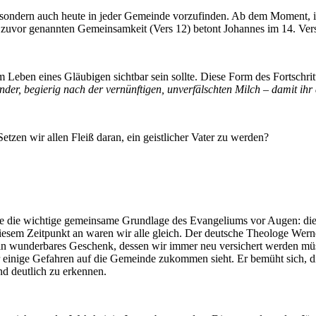
s, sondern auch heute in jeder Gemeinde vorzufinden. Ab dem Moment, i
 zuvor genannten Gemeinsamkeit (Vers 12) betont Johannes im 14. Ver
m Leben eines Gläubigen sichtbar sein sollte. Diese Form des Fortschrit
er, begierig nach der vernünftigen, unverfälschten Milch – damit ihr 
n wir allen Fleiß daran, ein geistlicher Vater zu werden?
de die wichtige gemeinsame Grundlage des Evangeliums vor Augen: die 
iesem Zeitpunkt an waren wir alle gleich. Der deutsche Theologe Wer
 ein wunderbares Geschenk, dessen wir immer neu versichert werden mü
er einige Gefahren auf die Gemeinde zukommen sieht. Er bemüht sich, d
d deutlich zu erkennen.