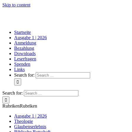
Skip to content
Startseite
Ausgabe 1 | 2026
Anmeldung
Bezahlung
Downloads
Leserfragen
Spenden
Links
Search for:
Search for:
Rubriken
Rubriken
Ausgabe 1 | 2026
Theologie
Glaubenserlebnis
Biblische Botschaft