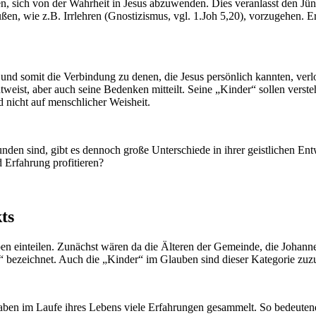
, sich von der Wahrheit in Jesus abzuwenden. Dies veranlasst den Jünge
n, wie z.B. Irrlehren (Gnostizismus, vgl. 1.Joh 5,20), vorzugehen. Er 
und somit die Verbindung zu denen, die Jesus persönlich kannten, ver
htweist, aber auch seine Bedenken mitteilt. Seine „Kinder“ sollen ve
 nicht auf menschlicher Weisheit.
en sind, gibt es dennoch große Unterschiede in ihrer geistlichen Entw
 Erfahrung profitieren?
ts
n einteilen. Zunächst wären da die Älteren der Gemeinde, die Johannes
e“ bezeichnet. Auch die „Kinder“ im Glauben sind dieser Kategorie zuz
ben im Laufe ihres Lebens viele Erfahrungen gesammelt. So bedeutend 