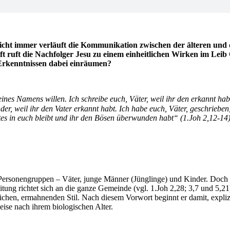
icht immer verläuft die Kommunikation zwischen der älteren und d
 ruft die Nachfolger Jesu zu einem einheitlichen Wirken im Leib C
 Erkenntnissen dabei einräumen?
ines Namens willen. Ich schreibe euch, Väter, weil ihr den erkannt hab
r, weil ihr den Vater erkannt habt. Ich habe euch, Väter, geschrieben,
ttes in euch bleibt und ihr den Bösen überwunden habt“ (1.Joh 2,12-14)
e Personengruppen – Väter, junge Männer (Jünglinge) und Kinder. Doch 
tung richtet sich an die ganze Gemeinde (vgl. 1.Joh 2,28; 3,7 und 5,21)
ichen, ermahnenden Stil. Nach diesem Vorwort beginnt er damit, expliz
eise nach ihrem biologischen Alter.