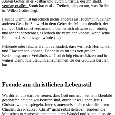
Augen Gottes ist er kostbar und durch Christus, der ihn stärkt,
vermag er alles.
Somit hat er also Freiheit, alles zu tun, was für ihn
im Willen Gottes liegt.
Falsche Demut ist tatsächlich nichts anderes als Hochmut mit einem
anderen Gesicht. Sie wird in dem Gebet des Mannes deutlich, der
sich vor Gott selbst verdammt, indem er sich als schwach, sündig
und töricht bezeichnet, es jedoch nie verzeihen könnte, wenn seine
Frau ihm dasselbe sagen würde (…).“
Fehlende oder falsche Demut verhindert, dass wir nach Herrlichkeit
und Ehre streben können. Daher ist es für uns von großer
Bedeutung, unser Verhältnis zu Gott richtig einzuschätzen und in
wahrer Demut die Stellung einzunehmen, zu der Gott uns berufen
hat.
Freude am christlichen Lebensstil
Wir dürfen uns darüber freuen, dass Gott uns nach Seinem Ebenbild
geschaffen hat und wir berufen sind, durch unser Leben Jesus
Christus widerzuspiegeln. Interessanterweise haben sich die ersten
Christen das Prädikat „Christ“ nicht selbst gegeben, sondern die
Menschen in Antiochia erkannten ihren Wandel und sahen, dass sie