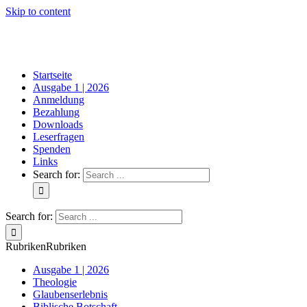
Skip to content
Startseite
Ausgabe 1 | 2026
Anmeldung
Bezahlung
Downloads
Leserfragen
Spenden
Links
Search for:
Search for:
Rubriken
Rubriken
Ausgabe 1 | 2026
Theologie
Glaubenserlebnis
Biblische Botschaft