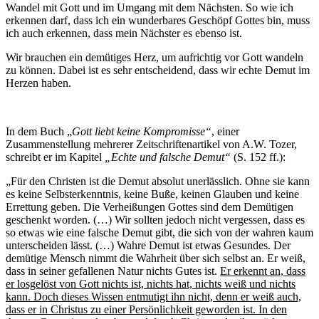
Wandel mit Gott und im Umgang mit dem Nächsten. So wie ich
erkennen darf, dass ich ein wunderbares Geschöpf Gottes bin, muss
ich auch erkennen, dass mein Nächster es ebenso ist.
Wir brauchen ein demütiges Herz, um aufrichtig vor Gott wandeln
zu können. Dabei ist es sehr entscheidend, dass wir echte Demut im
Herzen haben.
In dem Buch „
Gott liebt keine Kompromisse“
, einer
Zusammenstellung mehrerer Zeitschriftenartikel von A.W. Tozer,
schreibt er im Kapitel
„Echte und falsche Demut“
(S. 152 ff.):
„Für den Christen ist die Demut absolut unerlässlich. Ohne sie kann
es keine Selbsterkenntnis, keine Buße, keinen Glauben und keine
Errettung geben. Die Verheißungen Gottes sind dem Demütigen
geschenkt worden. (…) Wir sollten jedoch nicht vergessen, dass es
so etwas wie eine falsche Demut gibt, die sich von der wahren kaum
unterscheiden lässt. (…) Wahre Demut ist etwas Gesundes. Der
demütige Mensch nimmt die Wahrheit über sich selbst an. Er weiß,
dass in seiner gefallenen Natur nichts Gutes ist.
Er erkennt an, dass
er losgelöst von Gott nichts ist, nichts hat, nichts weiß und nichts
kann. Doch dieses Wissen entmutigt ihn nicht, denn er weiß auch,
dass er in Christus zu einer Persönlichkeit geworden ist. In den