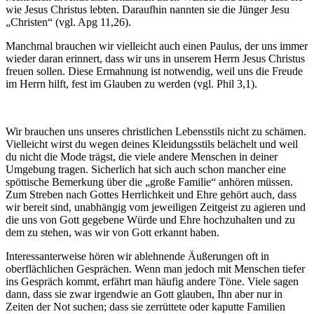
wie Jesus Christus lebten. Daraufhin nannten sie die Jünger Jesu
„Christen“ (vgl. Apg 11,26).
Manchmal brauchen wir vielleicht auch einen Paulus, der uns immer
wieder daran erinnert, dass wir uns in unserem Herrn Jesus Christus
freuen sollen. Diese Ermahnung ist notwendig, weil uns die Freude
im Herrn hilft, fest im Glauben zu werden (vgl. Phil 3,1).
Wir brauchen uns unseres christlichen Lebensstils nicht zu schämen.
Vielleicht wirst du wegen deines Kleidungsstils belächelt und weil
du nicht die Mode trägst, die viele andere Menschen in deiner
Umgebung tragen. Sicherlich hat sich auch schon mancher eine
spöttische Bemerkung über die „große Familie“ anhören müssen.
Zum Streben nach Gottes Herrlichkeit und Ehre gehört auch, dass
wir bereit sind, unabhängig vom jeweiligen Zeitgeist zu agieren und
die uns von Gott gegebene Würde und Ehre hochzuhalten und zu
dem zu stehen, was wir von Gott erkannt haben.
Interessanterweise hören wir ablehnende Äußerungen oft in
oberflächlichen Gesprächen. Wenn man jedoch mit Menschen tiefer
ins Gespräch kommt, erfährt man häufig andere Töne. Viele sagen
dann, dass sie zwar irgendwie an Gott glauben, Ihn aber nur in
Zeiten der Not suchen; dass sie zerrüttete oder kaputte Familien