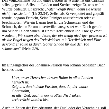
Das vollkommene Vorbild eines Lebens in Würde hat uns Christus
selbst gegeben. Selbst im Leiden und Sterben zeigte Er, was wahre
Würde bedeutet. Er sprach:
„Vater, vergib ihnen, denn sie wissen
nicht, was sie tun“
(Lk 23,34). Selbst als Er verspottet und gequält
wurde, begann Er nicht, Seine Peiniger anzuschreien oder zu
beschimpfen. Wie ein Lamm trug Er die Schmerzen und die
Schmach, denen Er um unsertwillen ausgesetzt war. Doch gerade
um Seiner Leiden willen ist Er mit Herrlichkeit und Ehre gekrönt
worden:
„Wir sehen aber Jesus, der ein wenig niedriger gewesen ist
als die Engel wegen des Todesleidens, mit Herrlichkeit und Ehre
gekrönt; er sollte ja durch Gottes Gnade für alle den Tod
schmecken“
(Hebr 2,9).
Im Eingangschor der Johannes-Passion von Johann Sebastian Bach
heißt es dazu:
Herr, unser Herrscher, dessen Ruhm in allen Landen
herrlich ist.
Zeig uns durch deine Passion, dass du, der wahre
Gottessohn,
zu aller Zeit, auch in der größten Niedrigkeit,
verherrlicht worden bist.
Auch in Zeiten der Erniedrigung, der Qual oder der Verachtung soll