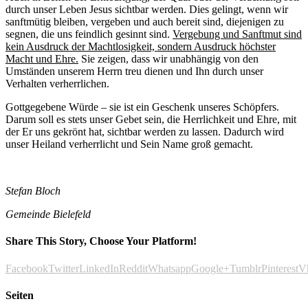
durch unser Leben Jesus sichtbar werden. Dies gelingt, wenn wir
sanftmütig bleiben, vergeben und auch bereit sind, diejenigen zu
segnen, die uns feindlich gesinnt sind.
Vergebung und Sanftmut sind
kein Ausdruck der Machtlosigkeit, sondern Ausdruck höchster
Macht und Ehre.
Sie zeigen, dass wir unabhängig von den
Umständen unserem Herrn treu dienen und Ihn durch unser
Verhalten verherrlichen.
Gottgegebene Würde – sie ist ein Geschenk unseres Schöpfers.
Darum soll es stets unser Gebet sein, die Herrlichkeit und Ehre, mit
der Er uns gekrönt hat, sichtbar werden zu lassen. Dadurch wird
unser Heiland verherrlicht und Sein Name groß gemacht.
Stefan Bloch
Gemeinde Bielefeld
Share This Story, Choose Your Platform!
Facebook
Twitter
LinkedIn
Reddit
Whatsapp
Google+
Tumblr
Pinterest
V
Seiten