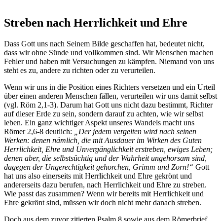
Streben nach Herrlichkeit und Ehre
Dass Gott uns nach Seinem Bilde geschaffen hat, bedeutet nicht,
dass wir ohne Sünde und vollkommen sind. Wir Menschen machen
Fehler und haben mit Versuchungen zu kämpfen. Niemand von uns
steht es zu, andere zu richten oder zu verurteilen.
Wenn wir uns in die Position eines Richters versetzen und ein Urteil
über einen anderen Menschen fällen, verurteilen wir uns damit selbst
(vgl. Röm 2,1-3). Darum hat Gott uns nicht dazu bestimmt, Richter
auf dieser Erde zu sein, sondern darauf zu achten, wie wir selbst
leben. Ein ganz wichtiger Aspekt unseres Wandels macht uns
Römer 2,6-8 deutlich:
„Der jedem vergelten wird nach seinen
Werken: denen nämlich, die mit Ausdauer im Wirken des Guten
Herrlichkeit, Ehre und Unvergänglichkeit erstreben, ewiges Leben;
denen aber, die selbstsüchtig und der Wahrheit ungehorsam sind,
dagegen der Ungerechtigkeit gehorchen, Grimm und Zorn!“
Gott
hat uns also einerseits mit Herrlichkeit und Ehre gekrönt und
andererseits dazu berufen, nach Herrlichkeit und Ehre zu streben.
Wie passt das zusammen? Wenn wir bereits mit Herrlichkeit und
Ehre gekrönt sind, müssen wir doch nicht mehr danach streben.
Doch aus dem zuvor zitierten Psalm 8 sowie aus dem Römerbrief