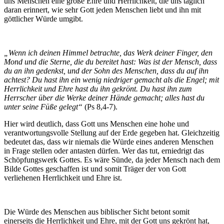
uns Menschen eine große Ehre und Herrlichkeit, die uns täglich
daran erinnert, wie sehr Gott jeden Menschen liebt und ihn mit
göttlicher Würde umgibt.
„Wenn ich deinen Himmel betrachte, das Werk deiner Finger, den
Mond und die Sterne, die du bereitet hast: Was ist der Mensch, dass
du an ihn gedenkst, und der Sohn des Menschen, dass du auf ihn
achtest? Du hast ihn ein wenig niedriger gemacht als die Engel; mit
Herrlichkeit und Ehre hast du ihn gekrönt. Du hast ihn zum
Herrscher über die Werke deiner Hände gemacht; alles hast du
unter seine Füße gelegt“
(Ps 8,4-7).
Hier wird deutlich, dass Gott uns Menschen eine hohe und
verantwortungsvolle Stellung auf der Erde gegeben hat. Gleichzeitig
bedeutet das, dass wir niemals die Würde eines anderen Menschen
in Frage stellen oder antasten dürfen. Wer das tut, erniedrigt das
Schöpfungswerk Gottes. Es wäre Sünde, da jeder Mensch nach dem
Bilde Gottes geschaffen ist und somit Träger der von Gott
verliehenen Herrlichkeit und Ehre ist.
Die Würde des Menschen aus biblischer Sicht betont somit
einerseits die Herrlichkeit und Ehre, mit der Gott uns gekrönt hat,