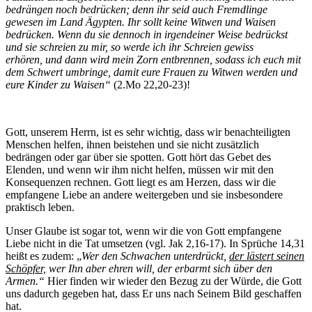
bedrängen noch bedrücken; denn ihr seid auch Fremdlinge
gewesen im Land Ägypten. Ihr sollt keine Witwen und Waisen
bedrücken. Wenn du sie dennoch in irgendeiner Weise bedrückst
und sie schreien zu mir, so werde ich ihr Schreien gewiss
erhören, und dann wird mein Zorn entbrennen, sodass ich euch mit
dem Schwert umbringe, damit eure Frauen zu Witwen werden und
eure Kinder zu Waisen“
(2.Mo 22,20-23)!
Gott, unserem Herrn, ist es sehr wichtig, dass wir benachteiligten
Menschen helfen, ihnen beistehen und sie nicht zusätzlich
bedrängen oder gar über sie spotten. Gott hört das Gebet des
Elenden, und wenn wir ihm nicht helfen, müssen wir mit den
Konsequenzen rechnen. Gott liegt es am Herzen, dass wir die
empfangene Liebe an andere weitergeben und sie insbesondere
praktisch leben.
Unser Glaube ist sogar tot, wenn wir die von Gott empfangene
Liebe nicht in die Tat umsetzen (vgl. Jak 2,16-17). In Sprüche 14,31
heißt es zudem: „
Wer den Schwachen unterdrückt,
der lästert seinen
Schöpfer,
wer Ihn aber ehren will, der erbarmt sich über den
Armen.“
Hier finden wir wieder den Bezug zu der Würde, die Gott
uns dadurch gegeben hat, dass Er uns nach Seinem Bild geschaffen
hat.