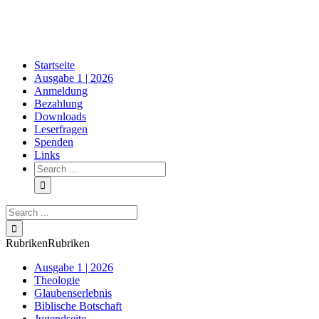
Skip
to
content
Startseite
Ausgabe 1 | 2026
Anmeldung
Bezahlung
Downloads
Leserfragen
Spenden
Links
Search
for:
Search
for:
Rubriken
Rubriken
Ausgabe 1 | 2026
Theologie
Glaubenserlebnis
Biblische Botschaft
Jugendseite