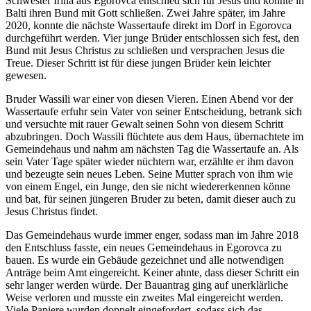
Schwester Irina aus Egorovca entschied sich für Jesus und konnte in
Balti ihren Bund mit Gott schließen. Zwei Jahre später, im Jahre
2020, konnte die nächste Wassertaufe direkt im Dorf in Egorovca
durchgeführt werden. Vier junge Brüder entschlossen sich fest, den
Bund mit Jesus Christus zu schließen und versprachen Jesus die
Treue. Dieser Schritt ist für diese jungen Brüder kein leichter
gewesen.
Bruder Wassili war einer von diesen Vieren. Einen Abend vor der
Wassertaufe erfuhr sein Vater von seiner Entscheidung, betrank sich
und versuchte mit rauer Gewalt seinen Sohn von diesem Schritt
abzubringen. Doch Wassili flüchtete aus dem Haus, übernachtete im
Gemeindehaus und nahm am nächsten Tag die Wassertaufe an. Als
sein Vater Tage später wieder nüchtern war, erzählte er ihm davon
und bezeugte sein neues Leben. Seine Mutter sprach von ihm wie
von einem Engel, ein Junge, den sie nicht wiedererkennen könne
und bat, für seinen jüngeren Bruder zu beten, damit dieser auch zu
Jesus Christus findet.
Das Gemeindehaus wurde immer enger, sodass man im Jahre 2018
den Entschluss fasste, ein neues Gemeindehaus in Egorovca zu
bauen. Es wurde ein Gebäude gezeichnet und alle notwendigen
Anträge beim Amt eingereicht. Keiner ahnte, dass dieser Schritt ein
sehr langer werden würde. Der Bauantrag ging auf unerklärliche
Weise verloren und musste ein zweites Mal eingereicht werden.
Viele Papiere wurden doppelt eingefordert, sodass sich das