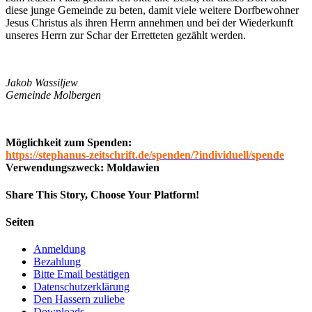
diese junge Gemeinde zu beten, damit viele weitere Dorfbewohner
Jesus Christus als ihren Herrn annehmen und bei der Wiederkunft
unseres Herrn zur Schar der Erretteten gezählt werden.
Jakob Wassiljew
Gemeinde Molbergen
Möglichkeit zum Spenden:
https://stephanus-zeitschrift.de/spenden/?individuell/spende
Verwendungszweck: Moldawien
Share This Story, Choose Your Platform!
Facebook
Twitter
LinkedIn
Reddit
Whatsapp
Google+
Tumblr
Pinterest
Vk
Email
Seiten
Anmeldung
Bezahlung
Bitte Email bestätigen
Datenschutzerklärung
Den Hassern zuliebe
Downloads