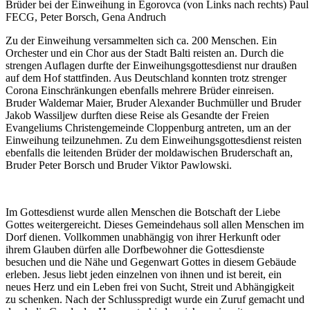
Brüder bei der Einweihung in Egorovca (von Links nach rechts) Pau
FECG, Peter Borsch, Gena Andruch
Zu der Einweihung versammelten sich ca. 200 Menschen. Ein
Orchester und ein Chor aus der Stadt Balti reisten an. Durch die
strengen Auflagen durfte der Einweihungsgottesdienst nur draußen
auf dem Hof stattfinden. Aus Deutschland konnten trotz strenger
Corona Einschränkungen ebenfalls mehrere Brüder einreisen.
Bruder Waldemar Maier, Bruder Alexander Buchmüller und Bruder
Jakob Wassiljew durften diese Reise als Gesandte der Freien
Evangeliums Christengemeinde Cloppenburg antreten, um an der
Einweihung teilzunehmen. Zu dem Einweihungsgottesdienst reisten
ebenfalls die leitenden Brüder der moldawischen Bruderschaft an,
Bruder Peter Borsch und Bruder Viktor Pawlowski.
Im Gottesdienst wurde allen Menschen die Botschaft der Liebe
Gottes weitergereicht. Dieses Gemeindehaus soll allen Menschen im
Dorf dienen. Vollkommen unabhängig von ihrer Herkunft oder
ihrem Glauben dürfen alle Dorfbewohner die Gottesdienste
besuchen und die Nähe und Gegenwart Gottes in diesem Gebäude
erleben. Jesus liebt jeden einzelnen von ihnen und ist bereit, ein
neues Herz und ein Leben frei von Sucht, Streit und Abhängigkeit
zu schenken. Nach der Schlusspredigt wurde ein Zuruf gemacht und