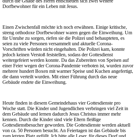
durch die Gnade des Herrn entschieden sich zwei weitere
Dorfbewohner für ein Leben mit Jesus.
Einen Zwischenfall möchte ich noch erwähnen. Einige kritische,
streng orthodoxe Dorfbewohner waren gegen die Einweihung. Um
für Unruhe zu sorgen, riefen sie die Polizei und behaupteten, es
seien zu viele Personen versammelt und aktuelle Corona-
Vorschriften würden nicht eingehalten. Die Polizei kam, konnte
jedoch keinen Verstoß feststellen, sodass der Gottesdienst
weitergefeiert werden konnte. Da das Zubereiten von Speisen auf
einer Feier wegen der Corona-Pandemie verboten ist, wurden zuvor
mehrere hundert Boxen mit warmer Speise und Kuchen angefertigt,
die dann verteilt wurden. Mit einer Führung durch das neue
Gebäude endete die Einweihung.
Heute finden in diesem Gemeindehaus vier Gottesdienste pro
Woche statt. Die Kinder und Jugendlichen verbringen viel Zeit in
dem Gebäude und lernen dadurch Jesus Christus immer mehr
kennen. Durch die Kinder sind viele Eltern fleißige
Gottesdienstbesucher geworden. Die Gottesdienste werden aktuell
von ca. 50 Personen besucht. An Feiertagen ist das Gebäude bis
zum letzten Platz gefüllt. Ich bitte alle Leser, für dieses Dorf und