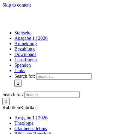
Skip to content
Startseite
Ausgabe 1 | 2026
Anmeldung
Bezahlung
Downloads
Leserfragen
Spenden
Links
Search for:
Search for:
Rubriken
Rubriken
Ausgabe 1 | 2026
Theologie
Glaubenserlebnis
Biblische Botschaft