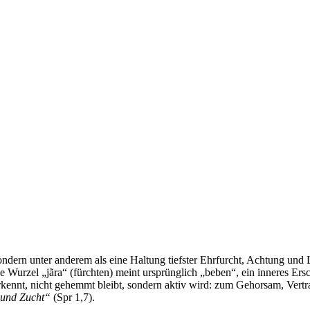
ondern unter anderem als eine Haltung tiefster Ehrfurcht, Achtung und
sche Wurzel „jãra“ (fürchten) meint ursprünglich „beben“, ein inneres Er
erkennt, nicht gehemmt bleibt, sondern aktiv wird: zum Gehorsam, Vertr
 und Zucht“
(Spr 1,7).