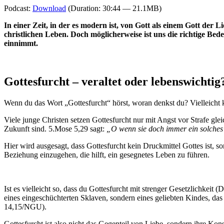
Podcast:
Download
(Duration: 30:44 — 21.1MB)
In einer Zeit, in der es modern ist, von Gott als einem Gott der 
christlichen Leben. Doch möglicherweise ist uns die richtige B
einnimmt.
Gottesfurcht –
veraltet oder lebenswichtig
Wenn du das Wort „Gottesfurcht“ hörst, woran denkst du? Vielleicht kl
Viele junge Christen setzen Gottesfurcht nur mit Angst vor Strafe gle
Zukunft sind. 5.Mose 5,29 sagt:
„O wenn sie doch immer ein solches H
Hier wird ausgesagt, dass Gottesfurcht kein Druckmittel Gottes ist, 
Beziehung einzugehen, die hilft, ein gesegnetes Leben zu führen.
Ist es vielleicht so, dass du Gottesfurcht mit strenger Gesetzlichkeit 
eines eingeschüchterten Sklaven, sondern eines geliebten Kindes, das
14,15/NGU).
Gottesfurcht ist also nicht das Gegenteil von Liebe, sondern ihre Kon