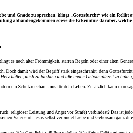
Liebe und Gnade zu sprechen, klingt „Gottesfurcht“ wie ein Relikt 
edeutung abhandengekommen sowie die Erkenntnis darüber, welche S
?
ingt es nach alter Frömmigkeit, starren Regeln oder einer alten Genera
ich. Doch damit wird der Begriff stark eingeschränkt, denn Gottesfurcht
erz hätten, mich zu fürchten und alle meine Gebote allezeit zu halten
sondern ein Schutzmechanismus für dein Leben. Zusätzlich kann man sagen
(Druck, religiöser Leistung und Angst vor Strafe) verbindest? Das ist je
 seinen Vater ehrt. Jesus selbst verbindet Liebe und Gehorsam ganz dir
sequenz. Wer Gott liebt, will Ihm gefallen. Wer Seine Größe erkennt, wi