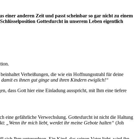
aus einer anderen Zeit und passt scheinbar so gar nicht zu einem
chlüsselposition Gottesfurcht in unserem Leben eigentlich
tion.
 beinhaltet Verheißungen, die wie ein Hoffnungsstrahl für deine
, damit es ihnen gut ginge und ihren Kindern ewiglich!“
, dass Gott hier eine Einladung ausspricht, mit Ihm eine tiefere
doch eine gefährliche Verwechslung. Gottesfurcht ist nicht die Haltung
ekt:
„Wenn ihr mich liebt, werdet ihr meine Gebote halten“
(Joh
ll sich Ihm unterordnen. Ein Kind, das seinen Vater liebt, wird ihn