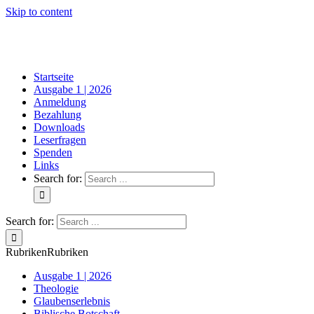
Skip to content
Startseite
Ausgabe 1 | 2026
Anmeldung
Bezahlung
Downloads
Leserfragen
Spenden
Links
Search for:
Search for:
Rubriken
Rubriken
Ausgabe 1 | 2026
Theologie
Glaubenserlebnis
Biblische Botschaft