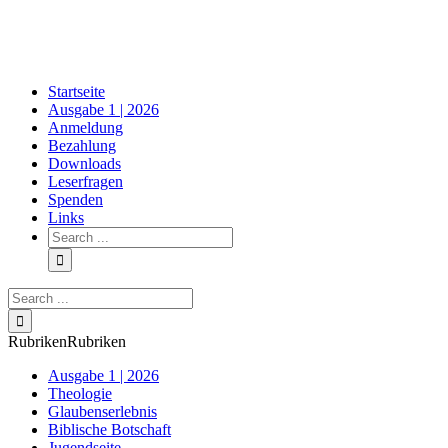
Skip
to
content
Startseite
Ausgabe 1 | 2026
Anmeldung
Bezahlung
Downloads
Leserfragen
Spenden
Links
Search
for:
Search
for:
Rubriken
Rubriken
Ausgabe 1 | 2026
Theologie
Glaubenserlebnis
Biblische Botschaft
Jugendseite