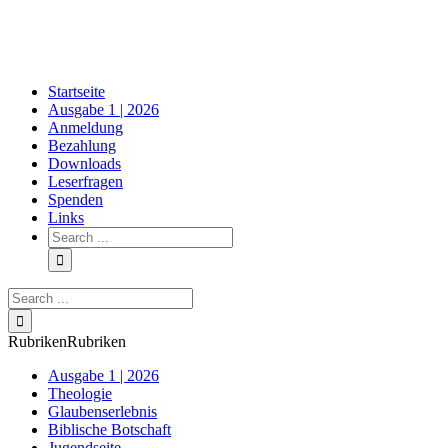
Skip
to
content
Startseite
Ausgabe 1 | 2026
Anmeldung
Bezahlung
Downloads
Leserfragen
Spenden
Links
Search
for:
Search
for:
Rubriken
Rubriken
Ausgabe 1 | 2026
Theologie
Glaubenserlebnis
Biblische Botschaft
Jugendseite