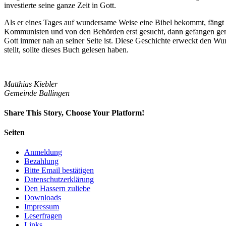
investierte seine ganze Zeit in Gott.
Als er eines Tages auf wundersame Weise eine Bibel bekommt, fängt e
Kommunisten und von den Behörden erst gesucht, dann gefangen genom
Gott immer nah an seiner Seite ist. Diese Geschichte erweckt den Wuns
stellt, sollte dieses Buch gelesen haben.
Matthias Kiebler
Gemeinde Ballingen
Share This Story, Choose Your Platform!
Facebook
Twitter
LinkedIn
Reddit
Whatsapp
Google+
Tumblr
Pinterest
Vk
Email
Seiten
Anmeldung
Bezahlung
Bitte Email bestätigen
Datenschutzerklärung
Den Hassern zuliebe
Downloads
Impressum
Leserfragen
Links