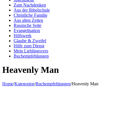
Zum Nachdenken
Aus der Bibelschule
Christliche Familie
Aus alten Zeiten
Russische Seite
Evangelisation
Hilfswerk
Glaube & Zweifel
Hilfe zum Dienst
Mein Lieblingsvers
Buchempfehlungen
Heavenly Man
Home
/
Kategorien
/
Buchempfehlungen
/
Heavenly Man