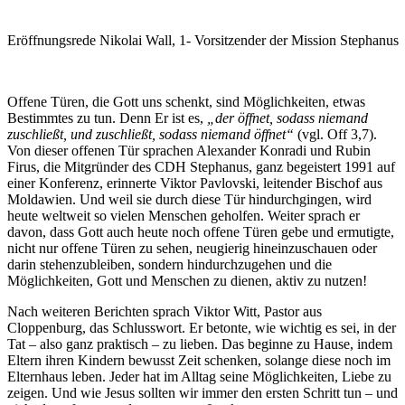
Eröffnungsrede Nikolai Wall, 1- Vorsitzender der Mission Stephanus
Offene Türen, die Gott uns schenkt, sind Möglichkeiten, etwas
Bestimmtes zu tun. Denn Er ist es,
„der öffnet, sodass niemand
zuschließt, und zuschließt, sodass niemand öffnet“
(vgl. Off 3,7).
Von dieser offenen Tür sprachen Alexander Konradi und Rubin
Firus, die Mitgründer des CDH Stephanus, ganz begeistert 1991 auf
einer Konferenz, erinnerte Viktor Pavlovski, leitender Bischof aus
Moldawien. Und weil sie durch diese Tür hindurchgingen, wird
heute weltweit so vielen Menschen geholfen. Weiter sprach er
davon, dass Gott auch heute noch offene Türen gebe und ermutigte,
nicht nur offene Türen zu sehen, neugierig hineinzuschauen oder
darin stehenzubleiben, sondern hindurchzugehen und die
Möglichkeiten, Gott und Menschen zu dienen, aktiv zu nutzen!
Nach weiteren Berichten sprach Viktor Witt, Pastor aus
Cloppenburg, das Schlusswort. Er betonte, wie wichtig es sei, in der
Tat – also ganz praktisch – zu lieben. Das beginne zu Hause, indem
Eltern ihren Kindern bewusst Zeit schenken, solange diese noch im
Elternhaus leben. Jeder hat im Alltag seine Möglichkeiten, Liebe zu
zeigen. Und wie Jesus sollten wir immer den ersten Schritt tun – und