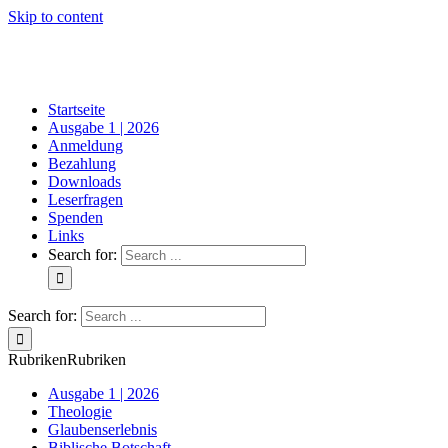
Skip to content
Startseite
Ausgabe 1 | 2026
Anmeldung
Bezahlung
Downloads
Leserfragen
Spenden
Links
Search for:
Search for:
Rubriken
Rubriken
Ausgabe 1 | 2026
Theologie
Glaubenserlebnis
Biblische Botschaft