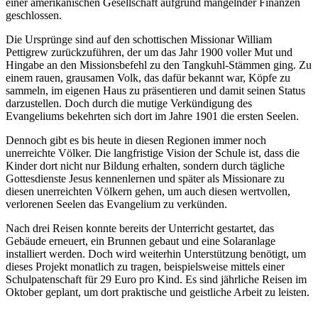
einer amerikanischen Gesellschaft aufgrund mangelnder Finanzen
geschlossen.
Die Ursprünge sind auf den schottischen Missionar William
Pettigrew zurückzuführen, der um das Jahr 1900 voller Mut und
Hingabe an den Missionsbefehl zu den Tangkuhl-Stämmen ging. Zu
einem rauen, grausamen Volk, das dafür bekannt war, Köpfe zu
sammeln, im eigenen Haus zu präsentieren und damit seinen Status
darzustellen. Doch durch die mutige Verkündigung des
Evangeliums bekehrten sich dort im Jahre 1901 die ersten Seelen.
Dennoch gibt es bis heute in diesen Regionen immer noch
unerreichte Völker. Die langfristige Vision der Schule ist, dass die
Kinder dort nicht nur Bildung erhalten, sondern durch tägliche
Gottesdienste Jesus kennenlernen und später als Missionare zu
diesen unerreichten Völkern gehen, um auch diesen wertvollen,
verlorenen Seelen das Evangelium zu verkünden.
Nach drei Reisen konnte bereits der Unterricht gestartet, das
Gebäude erneuert, ein Brunnen gebaut und eine Solaranlage
installiert werden. Doch wird weiterhin Unterstützung benötigt, um
dieses Projekt monatlich zu tragen, beispielsweise mittels einer
Schulpatenschaft für 29 Euro pro Kind. Es sind jährliche Reisen im
Oktober geplant, um dort praktische und geistliche Arbeit zu leisten.