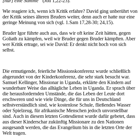
[nur] eine Stimme“
(Joh 1,22-23).
Wie reagiere ich, wenn ich Kritik erfahre? David ging unberührt von
der Kritik seines älteren Bruders weiter, denn auch er hatte nur eine
geringe Meinung von sich (vgl. 1.Sam 17,28‑30; 24,15).
Bruder Igor führte auch aus, dass wir oft keine Zeit hätten, gegen
Goliath zu kämpfen, weil wir Bruder gegen Bruder kämpften. Aber
wer Kritik ertrage, sei wie David: Er denkt nicht hoch von sich
selbst.
Die ermutigende, feierliche Missionskonferenz wurde schließlich
abgerundet von der Kinderkonferenz, die sehr stark besucht war.
Samuel Kellinger, Missionar in Uganda, erklärte den Kindern auf
wunderbare Weise das alltägliche Leben in Uganda. Er sprach über
die herausfordernden Umstände, die das Leben der Leute dort
erschweren und wie viele Dinge, die für uns in Deutschland
selbstverständlich sind, wie kostenlose Schule, fließendes Wasser
oder Spielzeug, für afrikanische Menschen jedoch unvorstellbar
sind. Auch in diesem letzten Gottesdienst wurde dafür gebetet, dass
aus dieser Kinderschar zukünftig Missionare zu den Nationen
ausgesandt werden, die das Evangelium bis in die letzten Orte der
Welt tragen.