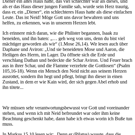
Diener ein altes Haus hatte, das viel schlechter war als dieses, und
als er das Haus dieser jungen Familie sah, wurde sein Herz traurig,
dass er, ein „Diener“, ein schlechteres Haus hatte als diese einfachen
Leute. Das ist Neid! Möge Gott uns davor bewahren und uns
helfen, zu erkennen, was in unserem Herzen lebt.
Ich erinnere mich daran, wie die Philister begannen, Isaak zu
beneiden, und ihn baten: „… geh weg von uns, denn du bist viel
mächtiger geworden als wir“ (1.Mose 26,14). Wir lesen auch über
Daphane und Aviron: „Und sie beneideten Mose und Aaron, die
Heiligen des Herrn, im Lager. Da öffnete sich die Erde und
verschlang Dathan und bedeckte die Schar Aviron. Und Feuer brach
aus in ihrer Schar, und die Flamme verzehrte die Gottlosen“ (Psalm
105,16-18). Wenn ein Mensch den Neid nicht aus seinem Herzen
ausrottet, sondern ihn hegt und pflegt, bringt ihn dieser in einen
Zustand, in dem er wie Kain wird, der sich gegen Abel erhob und
ihn tötete...
Wir müssen sehr verantwortungsbewusst vor Gott und voreinander
stehen, und wenn ich mit Neid befreundet war oder ihm keine
Beachtung geschenkt habe, dann habe ich etwas worin ich Buße tun
muss.
In Markus 15,10 lesen wir: „Denn er (Pilatus) wusste, dass die