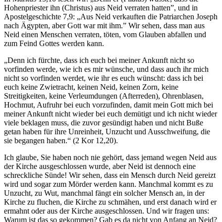
Hohenpriester ihn (Christus) aus Neid verraten hatten”, und in
Apostelgeschichte 7,9: „Aus Neid verkauften die Patriarchen Joseph
nach Ägypten, aber Gott war mit ihm.” Wir sehen, dass man aus
Neid einen Menschen verraten, töten, vom Glauben abfallen und
zum Feind Gottes werden kann.
„Denn ich fürchte, dass ich euch bei meiner Ankunft nicht so
vorfinden werde, wie ich es mir wünsche, und dass auch ihr mich
nicht so vorfinden werdet, wie ihr es euch wünscht: dass ich bei
euch keine Zwietracht, keinen Neid, keinen Zorn, keine
Streitigkeiten, keine Verleumdungen (Afterreden), Ohrenblasen,
Hochmut, Aufruhr bei euch vorzufinden, damit mein Gott mich bei
meiner Ankunft nicht wieder bei euch demütigt und ich nicht wieder
viele beklagen muss, die zuvor gesündigt haben und nicht Buße
getan haben für ihre Unreinheit, Unzucht und Ausschweifung, die
sie begangen haben.“ (2 Kor 12,20).
Ich glaube, Sie haben noch nie gehört, dass jemand wegen Neid aus
der Kirche ausgeschlossen wurde, aber Neid ist dennoch eine
schreckliche Sünde! Wir sehen, dass ein Mensch durch Neid gereizt
wird und sogar zum Mörder werden kann. Manchmal kommt es zu
Unzucht, zu Wut, manchmal fängt ein solcher Mensch an, in der
Kirche zu fluchen, die Kirche zu schmähen, und erst danach wird er
ermahnt oder aus der Kirche ausgeschlossen. Und wir fragen uns:
Warum ist das so gekommen? Gab es da nicht von Anfang an Neid?