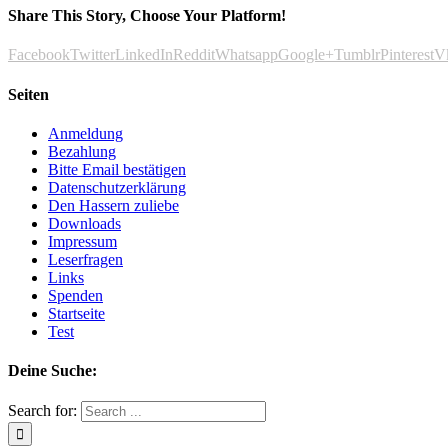
Share This Story, Choose Your Platform!
Facebook
Twitter
LinkedIn
Reddit
Whatsapp
Google+
Tumblr
Pinterest
V
Seiten
Anmeldung
Bezahlung
Bitte Email bestätigen
Datenschutzerklärung
Den Hassern zuliebe
Downloads
Impressum
Leserfragen
Links
Spenden
Startseite
Test
Deine Suche:
Search for: