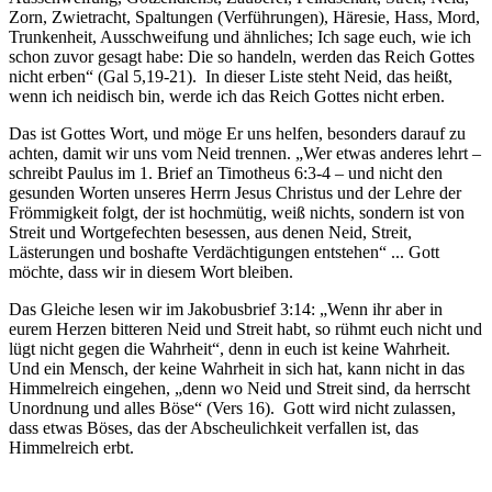
Zorn, Zwietracht, Spaltungen (Verführungen), Häresie, Hass, Mord,
Trunkenheit, Ausschweifung und ähnliches; Ich sage euch, wie ich
schon zuvor gesagt habe: Die so handeln, werden das Reich Gottes
nicht erben“ (Gal 5,19-21). In dieser Liste steht Neid, das heißt,
wenn ich neidisch bin, werde ich das Reich Gottes nicht erben.
Das ist Gottes Wort, und möge Er uns helfen, besonders darauf zu
achten, damit wir uns vom Neid trennen. „Wer etwas anderes lehrt –
schreibt Paulus im 1. Brief an Timotheus 6:3-4 – und nicht den
gesunden Worten unseres Herrn Jesus Christus und der Lehre der
Frömmigkeit folgt, der ist hochmütig, weiß nichts, sondern ist von
Streit und Wortgefechten besessen, aus denen Neid, Streit,
Lästerungen und boshafte Verdächtigungen entstehen“ ... Gott
möchte, dass wir in diesem Wort bleiben.
Das Gleiche lesen wir im Jakobusbrief 3:14: „Wenn ihr aber in
eurem Herzen bitteren Neid und Streit habt, so rühmt euch nicht und
lügt nicht gegen die Wahrheit“, denn in euch ist keine Wahrheit.
Und ein Mensch, der keine Wahrheit in sich hat, kann nicht in das
Himmelreich eingehen, „denn wo Neid und Streit sind, da herrscht
Unordnung und alles Böse“ (Vers 16). Gott wird nicht zulassen,
dass etwas Böses, das der Abscheulichkeit verfallen ist, das
Himmelreich erbt.