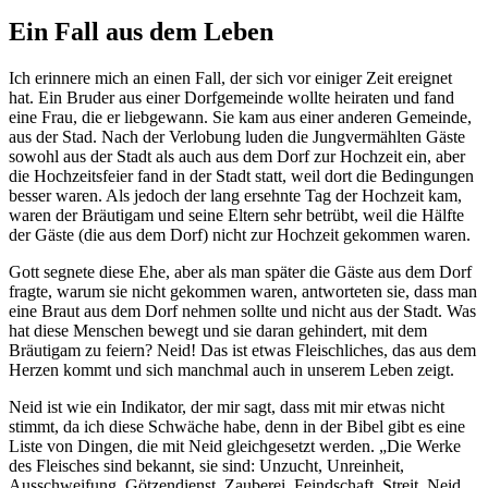
Ein Fall aus dem Leben
Ich erinnere mich an einen Fall, der sich vor einiger Zeit ereignet
hat. Ein Bruder aus einer Dorfgemeinde wollte heiraten und fand
eine Frau, die er liebgewann. Sie kam aus einer anderen Gemeinde,
aus der Stad. Nach der Verlobung luden die Jungvermählten Gäste
sowohl aus der Stadt als auch aus dem Dorf zur Hochzeit ein, aber
die Hochzeitsfeier fand in der Stadt statt, weil dort die Bedingungen
besser waren. Als jedoch der lang ersehnte Tag der Hochzeit kam,
waren der Bräutigam und seine Eltern sehr betrübt, weil die Hälfte
der Gäste (die aus dem Dorf) nicht zur Hochzeit gekommen waren.
Gott segnete diese Ehe, aber als man später die Gäste aus dem Dorf
fragte, warum sie nicht gekommen waren, antworteten sie, dass man
eine Braut aus dem Dorf nehmen sollte und nicht aus der Stadt. Was
hat diese Menschen bewegt und sie daran gehindert, mit dem
Bräutigam zu feiern? Neid! Das ist etwas Fleischliches, das aus dem
Herzen kommt und sich manchmal auch in unserem Leben zeigt.
Neid ist wie ein Indikator, der mir sagt, dass mit mir etwas nicht
stimmt, da ich diese Schwäche habe, denn in der Bibel gibt es eine
Liste von Dingen, die mit Neid gleichgesetzt werden. „Die Werke
des Fleisches sind bekannt, sie sind: Unzucht, Unreinheit,
Ausschweifung, Götzendienst, Zauberei, Feindschaft, Streit, Neid,