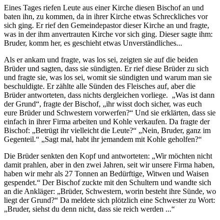
Eines Tages riefen Leute aus einer Kirche diesen Bischof an und
baten ihn, zu kommen, da in ihrer Kirche etwas Schreckliches vor
sich ging. Er rief den Gemeindepastor dieser Kirche an und fragte,
was in der ihm anvertrauten Kirche vor sich ging. Dieser sagte ihm:
Bruder, komm her, es geschieht etwas Unverständliches...
Als er ankam und fragte, was los sei, zeigten sie auf die beiden
Brüder und sagten, dass sie sündigten. Er rief diese Brüder zu sich
und fragte sie, was los sei, womit sie sündigten und warum man sie
beschuldigte. Er zählte alle Sünden des Fleisches auf, aber die
Brüder antworteten, dass nichts dergleichen vorliege. „Was ist dann
der Grund“, fragte der Bischof, „ihr wisst doch sicher, was euch
eure Brüder und Schwestern vorwerfen?“ Und sie erklärten, dass sie
einfach in ihrer Firma arbeiten und Kohle verkaufen. Da fragte der
Bischof: „Betrügt ihr vielleicht die Leute?“ „Nein, Bruder, ganz im
Gegenteil.“ „Sagt mal, habt ihr jemandem mit Kohle geholfen?“
Die Brüder senkten den Kopf und antworteten: „Wir möchten nicht
damit prahlen, aber in den zwei Jahren, seit wir unsere Firma haben,
haben wir mehr als 27 Tonnen an Bedürftige, Witwen und Waisen
gespendet.“ Der Bischof zuckte mit den Schultern und wandte sich
an die Ankläger: „Brüder, Schwestern, worin besteht ihre Sünde, wo
liegt der Grund?“ Da meldete sich plötzlich eine Schwester zu Wort:
„Bruder, siehst du denn nicht, dass sie reich werden ...“