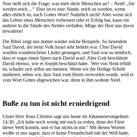
Nun stellt sich die Frage, was trieb diese Menschen an? – Neid! „Sie
werden reich ...“ Aber ist es eine Sünde, reich zu werden, wenn
alles ehrlich ist, nach Gottes Wort? Natürlich nicht! Aber wenn sich
das Leben eines Menschen verbessert oder er Erfolg hat, kann ein
anderer in die Sünde des Neides verfallen. Möge der Herr uns davor
bewahren!
Die Bibel zeigt uns immer wieder solche Beispiele. So beneidete
Saul David, der beim Volk Israel sehr beliebt war. Über David
wurden wunderschöne Lieder gesungen, und Saul war so neidisch,
dass er sogar einen Speer nach David warf. Aber Gott beschützte
David ebenso, wie er Joseph beschützt hatte. Wer von Neid erfüllt
ist, schadet sich selbst am meisten. Wenn wir die Heilige Schrift
studieren, sehen wir, dass Saul vom Herrn verworfen wurde, weil er
vom Wort Gottes abgewichen war, denn in ihm wohnte Neid.
Buße zu tun ist nicht erniedrigend
Unser Herr Jesus Christus sagt uns heute im Johannesevangelium
14,30: „Ich habe noch wenig mit euch zu reden, denn der Fürst
dieser Welt kommt, und er hat nichts in mir.“ Mit diesen Worten
wollte er uns sagen, dass er keine Freundschaft mit der Welt hatte,