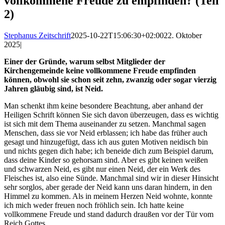
vollkommene Freude zu empfinden? (Teil
2)
Stephanus Zeitschrift
2025-10-22T15:06:30+02:00
22. Oktober
2025
|
Einer der Gründe, warum selbst Mitglieder der
Kirchengemeinde keine vollkommene Freude empfinden
können, obwohl sie schon seit zehn, zwanzig oder sogar vierzig
Jahren gläubig sind, ist Neid.
Man schenkt ihm keine besondere Beachtung, aber anhand der
Heiligen Schrift können Sie sich davon überzeugen, dass es wichtig
ist sich mit dem Thema auseinander zu setzen. Manchmal sagen
Menschen, dass sie vor Neid erblassen; ich habe das früher auch
gesagt und hinzugefügt, dass ich aus guten Motiven neidisch bin
und nichts gegen dich habe; ich beneide dich zum Beispiel darum,
dass deine Kinder so gehorsam sind. Aber es gibt keinen weißen
und schwarzen Neid, es gibt nur einen Neid, der ein Werk des
Fleisches ist, also eine Sünde. Manchmal sind wir in dieser Hinsicht
sehr sorglos, aber gerade der Neid kann uns daran hindern, in den
Himmel zu kommen. Als in meinem Herzen Neid wohnte, konnte
ich mich weder freuen noch fröhlich sein. Ich hatte keine
vollkommene Freude und stand dadurch draußen vor der Tür vom
Reich Gottes.