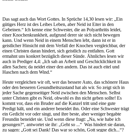
Das sagt auch das Wort Gottes. In Sprüche 14,30 lesen wir: „Ein
gütiges Herz ist des Leibes Leben, aber Neid ist Eiter in den
Gebeinen.“ Ich kenne eine Schwester, die an Polyarthritis leidet,
einer Knochenkrankheit, aufgrund derer sie sich nicht bewegen
kann. Und wenn Neid in einem Menschen lebt, dann ist er in
geistlicher Hinsicht mit dem Verfall der Knochen vergleichbar, der
einen Christen daran hindert, sich geistlich zu entfalten. Gott
ermahnt uns konkret bezüglich dieser Sünde. Ähnliches lesen wir
auch in Prediger 4,4: „Ich sah an Arbeit und Geschicklichkeit in
allen Sachen; da neidet einer den andern. Das ist auch eitel und
Haschen nach dem Wind.“
Heute vergleichen wir oft, wer das bessere Auto, das schönere Haus
oder den besseren Gesundheitszustand hat als wir. So zeigt sich in
jeder Sache gegenseitiger Neid zwischen den Menschen. Selbst
unter Christen gibt es Neid, obwohl es ihn nicht geben sollte! Es
kommt vor, dass ein Bruder auf die Kanzel tritt und eine gute
Predigt hält, und ein anderer beneidet ihn. Oder eine Schwester trägt
ein Gedicht vor oder singt, und ihre beste, aber weniger begabte
Freundin beneidet sie. Und wenn diese fragt: „Na, wie habe ich
gesungen?“, antwortet sie ihr: „Geht so ...“ Was hindert sie daran,
zu sagen: „Gott sei Dank! Das war so schön, Gott segne dich...“?