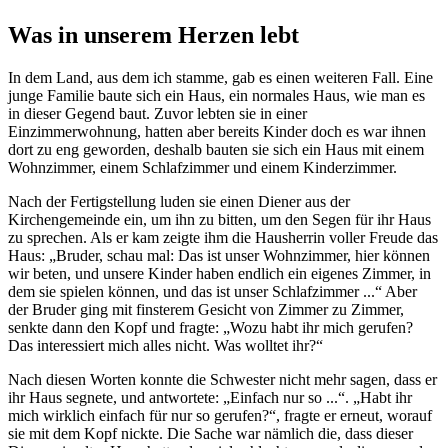
Was in unserem Herzen lebt
In dem Land, aus dem ich stamme, gab es einen weiteren Fall. Eine
junge Familie baute sich ein Haus, ein normales Haus, wie man es
in dieser Gegend baut. Zuvor lebten sie in einer
Einzimmerwohnung, hatten aber bereits Kinder doch es war ihnen
dort zu eng geworden, deshalb bauten sie sich ein Haus mit einem
Wohnzimmer, einem Schlafzimmer und einem Kinderzimmer.
Nach der Fertigstellung luden sie einen Diener aus der
Kirchengemeinde ein, um ihn zu bitten, um den Segen für ihr Haus
zu sprechen. Als er kam zeigte ihm die Hausherrin voller Freude das
Haus: „Bruder, schau mal: Das ist unser Wohnzimmer, hier können
wir beten, und unsere Kinder haben endlich ein eigenes Zimmer, in
dem sie spielen können, und das ist unser Schlafzimmer ...“ Aber
der Bruder ging mit finsterem Gesicht von Zimmer zu Zimmer,
senkte dann den Kopf und fragte: „Wozu habt ihr mich gerufen?
Das interessiert mich alles nicht. Was wolltet ihr?“
Nach diesen Worten konnte die Schwester nicht mehr sagen, dass er
ihr Haus segnete, und antwortete: „Einfach nur so ...“. „Habt ihr
mich wirklich einfach für nur so gerufen?“, fragte er erneut, worauf
sie mit dem Kopf nickte. Die Sache war nämlich die, dass dieser