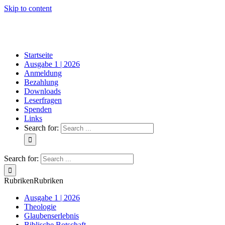
Skip to content
Startseite
Ausgabe 1 | 2026
Anmeldung
Bezahlung
Downloads
Leserfragen
Spenden
Links
Search for:
Search for:
Rubriken
Rubriken
Ausgabe 1 | 2026
Theologie
Glaubenserlebnis
Biblische Botschaft