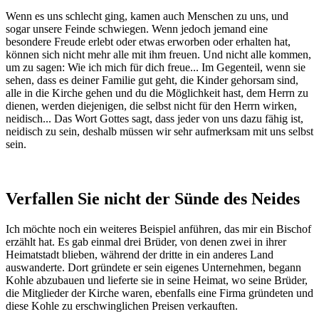
Wenn es uns schlecht ging, kamen auch Menschen zu uns, und
sogar unsere Feinde schwiegen. Wenn jedoch jemand eine
besondere Freude erlebt oder etwas erworben oder erhalten hat,
können sich nicht mehr alle mit ihm freuen. Und nicht alle kommen,
um zu sagen: Wie ich mich für dich freue... Im Gegenteil, wenn sie
sehen, dass es deiner Familie gut geht, die Kinder gehorsam sind,
alle in die Kirche gehen und du die Möglichkeit hast, dem Herrn zu
dienen, werden diejenigen, die selbst nicht für den Herrn wirken,
neidisch... Das Wort Gottes sagt, dass jeder von uns dazu fähig ist,
neidisch zu sein, deshalb müssen wir sehr aufmerksam mit uns selbst
sein.
Verfallen Sie nicht der Sünde des Neides
Ich möchte noch ein weiteres Beispiel anführen, das mir ein Bischof
erzählt hat. Es gab einmal drei Brüder, von denen zwei in ihrer
Heimatstadt blieben, während der dritte in ein anderes Land
auswanderte. Dort gründete er sein eigenes Unternehmen, begann
Kohle abzubauen und lieferte sie in seine Heimat, wo seine Brüder,
die Mitglieder der Kirche waren, ebenfalls eine Firma gründeten und
diese Kohle zu erschwinglichen Preisen verkauften.