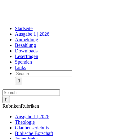
Skip
to
content
Startseite
Ausgabe 1 | 2026
Anmeldung
Bezahlung
Downloads
Leserfragen
Spenden
Links
Search
for:
Search
for:
Rubriken
Rubriken
Ausgabe 1 | 2026
Theologie
Glaubenserlebnis
Biblische Botschaft
Jugendseite