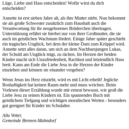
Lüge, Liebe und Hass entscheiden! Wofür wirst du dich
entscheiden?
Annette ist erst sieben Jahre alt, als ihre Mutter stirbt. Nun bekommt
sie als große Schwester zusätzlich zum Haushalt auch die
Verantwortung für ihr neugeborenes Brüderchen übertragen.
Unterstützung erfährt sie hierbei nur von ihrer Großmutter, die sie
auch im geistlichen Wachstum fördert. Einige Jahre später geschieht
ein tragisches Unglück, bei dem der kleine Dani zum Krüppel wird.
Annette setzt alles daran, um sich an dem Nachbarsjungen Lukas,
der Schuld am Unglück trägt, zu rächen. Im Herzen der beiden
Kinder macht sich Unzufriedenheit, Rachlust und letztendlich Hass
breit. Kann am Ende die Liebe Jesu in die Herzen der Kinder
einziehen und können sie einander vergeben?
Wenn Jesus ins Herz einzieht, wird es mit Licht erhellt! Jegliche
Boshaftigkeit hat keinen Raum mehr und muss weichen. Beim
Vorlesen dieser Erzählung wurde mir erneut bewusst, wie groß die
Liebe Jesu zu seinen Kindern ist. Ein spannendes Buch mit
geistlichem Tiefgang und wichtigen moralischen Werten - besonders
gut geeignet für Kinder im Schulalter.
Alla Vetter,
Gemeinde Bremen-Mahndorf