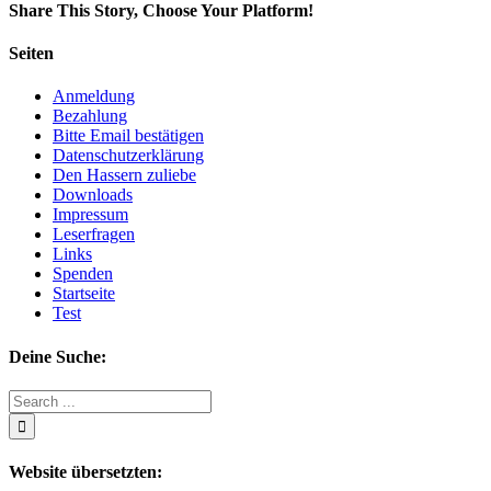
Share This Story, Choose Your Platform!
Facebook
Twitter
LinkedIn
Reddit
Whatsapp
Google+
Tumblr
Pinterest
Vk
Email
Seiten
Anmeldung
Bezahlung
Bitte Email bestätigen
Datenschutzerklärung
Den Hassern zuliebe
Downloads
Impressum
Leserfragen
Links
Spenden
Startseite
Test
Deine Suche:
Search
for:
Website übersetzten: