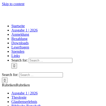
Skip to content
Startseite
Ausgabe 1 | 2026
Anmeldung
Bezahlung
Downloads
Leserfragen
Spenden
Links
Search for:
Search for:
Rubriken
Rubriken
Ausgabe 1 | 2026
Theologie
Glaubenserlebnis
Biblische Botschaft