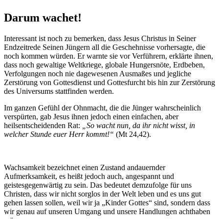
Darum wachet!
Interessant ist noch zu bemerken, dass Jesus Christus in Seiner
Endzeitrede Seinen Jüngern all die Geschehnisse vorhersagte, die
noch kommen würden. Er warnte sie vor Verführern, erklärte ihnen,
dass noch gewaltige Weltkriege, globale Hungersnöte, Erdbeben,
Verfolgungen noch nie dagewesenen Ausmaßes und jegliche
Zerstörung von Gottesdienst und Gottesfurcht bis hin zur Zerstörung
des Universums stattfinden werden.
Im ganzen Gefühl der Ohnmacht, die die Jünger wahrscheinlich
verspürten, gab Jesus ihnen jedoch einen einfachen, aber
heilsentscheidenden Rat:
„So wacht nun, da ihr nicht wisst, in
welcher Stunde euer Herr kommt!“
(Mt 24,42).
Wachsamkeit bezeichnet einen Zustand andauernder
Aufmerksamkeit, es heißt jedoch auch, angespannt und
geistesgegenwärtig zu sein. Das bedeutet demzufolge für uns
Christen, dass wir nicht sorglos in der Welt leben und es uns gut
gehen lassen sollen, weil wir ja „Kinder Gottes“ sind, sondern dass
wir genau auf unseren Umgang und unsere Handlungen achthaben