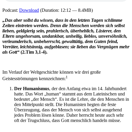
Podcast:
Download
(Duration: 12:12 — 8.4MB)
„Das aber sollst du wissen, dass in den letzten Tagen schlimme
Zeiten eintreten werden. Denn die Menschen werden sich selbst
lieben, geldgierig sein, prahlerisch, überheblich, Lästerer, den
Eltern ungehorsam, undankbar, unheilig, lieblos, unversöhnlich,
verleumderisch, unbeherrscht, gewalttätig, dem Guten feind,
Verräter, leichtsinnig, aufgeblasen; sie lieben das Vergnügen mehr
als Gott“
(2.Tim 3,1-4).
Im Verlauf der Weltgeschichte können wir drei große
1
Geistesströmungen kennzeichnen:
Der Humanismus
, der den Anfang etwa im 14. Jahrhundert
hatte. Das Wort „human“ stammt aus dem Lateinischen und
bedeutet „der Mensch“. Es ist die Lehre, die den Menschen in
den Mittelpunkt stellt. Die Humanisten hegten die feste
Überzeugung, dass der Mensch von sich selbst ausgehend
jedes Problem lösen könne. Daher herrscht heute auch sehr
oft der Trugschluss, dass Gott menschlich handeln müsse.