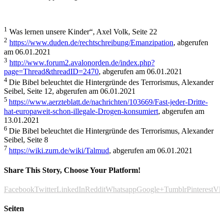
1
Was lernen unsere Kinder“, Axel Volk, Seite 22
2
https://www.duden.de/rechtschreibung/Emanzipation
, abgerufen
am 06.01.2021
3
http://www.forum2.avalonorden.de/index.php?
page=Thread&threadID=2470
, abgerufen am 06.01.2021
4
Die Bibel beleuchtet die Hintergründe des Terrorismus, Alexander
Seibel, Seite 12, abgerufen am 06.01.2021
5
https://www.aerzteblatt.de/nachrichten/103669/Fast-jeder-Dritte-
hat-europaweit-schon-illegale-Drogen-konsumiert
, abgerufen am
13.01.2021
6
Die Bibel beleuchtet die Hintergründe des Terrorismus, Alexander
Seibel, Seite 8
7
https://wiki.zum.de/wiki/Talmud
, abgerufen am 06.01.2021
Share This Story, Choose Your Platform!
Facebook
Twitter
LinkedIn
Reddit
Whatsapp
Google+
Tumblr
Pinterest
V
Seiten