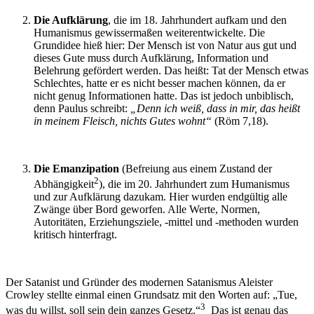
Die Aufklärung
, die im 18. Jahrhundert aufkam und den
Humanismus gewissermaßen weiterentwickelte. Die
Grundidee hieß hier: Der Mensch ist von Natur aus gut und
dieses Gute muss durch Aufklärung, Information und
Belehrung gefördert werden. Das heißt: Tat der Mensch etwas
Schlechtes, hatte er es nicht besser machen können, da er
nicht genug Informationen hatte. Das ist jedoch unbiblisch,
denn Paulus schreibt:
„Denn ich weiß, dass in mir, das heißt
in meinem Fleisch, nichts Gutes wohnt“
(Röm 7,18).
Die Emanzipation
(Befreiung aus einem Zustand der
2
Abhängigkeit
), die im 20. Jahrhundert zum Humanismus
und zur Aufklärung dazukam. Hier wurden endgültig alle
Zwänge über Bord geworfen. Alle Werte, Normen,
Autoritäten, Erziehungsziele, -mittel und -methoden wurden
kritisch hinterfragt.
Der Satanist und Gründer des modernen Satanismus Aleister
Crowley stellte einmal einen Grundsatz mit den Worten auf: „Tue,
3
was du willst, soll sein dein ganzes Gesetz.“
Das ist genau das