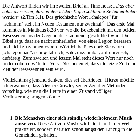
Die Antwort finden wir im zweiten Brief an Timotheus:
„Das aber
sollst du wissen, dass in den letzten Tagen schlimme Zeiten eintreten
werden“
(2.Tim 3,1). Das griechische Wort „chalepos“ für
4
„schlimm“ steht im Neuen Testament nur zweimal.
Das erste Mal
kommt es in Matthäus 8,28 vor, wo die Begebenheit mit den beiden
Besessenen aus der Gegend der Gadarener geschildert wird. Die
Bibel sagt, dass sie nackt umherliefen, von einer Legion besessen
und nicht zu zähmen waren. Wörtlich heißt es dort: Sie waren
„chalepoi lian“: sehr gefährlich, wild, unzähmbar, aufrührerisch,
aufsässig. Zum zweiten und letzten Mal steht dieses Wort nur noch
in dem oben erwähnten Vers. Dies bedeutet, dass die letzte Zeit eine
Zeit der Besessenheit sein wird.
Vielleicht mag jemand denken, dies sei übertrieben. Hierzu möchte
ich erwähnen, dass Aleister Crowley seiner Zeit drei Methoden
vorschlug, wie man die Leute in einen Zustand völliger
Verfinsterung bringen könne:
Die Menschen einer sich ständig wiederholenden Musik
aussetzen.
Diese Art von Musik wird nicht nur in der Welt
praktiziert, sondern hat auch schon längst den Einzug in die
Gemeinden gehalten.