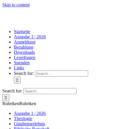
Skip to content
Startseite
Ausgabe 1 | 2026
Anmeldung
Bezahlung
Downloads
Leserfragen
Spenden
Links
Search for:
Search for:
Rubriken
Rubriken
Ausgabe 1 | 2026
Theologie
Glaubenserlebnis
Biblische Botschaft