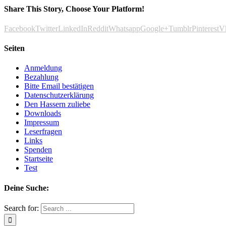
Share This Story, Choose Your Platform!
Facebook
Twitter
LinkedIn
Reddit
Whatsapp
Google+
Tumblr
Pinterest
V
Seiten
Anmeldung
Bezahlung
Bitte Email bestätigen
Datenschutzerklärung
Den Hassern zuliebe
Downloads
Impressum
Leserfragen
Links
Spenden
Startseite
Test
Deine Suche:
Search for: