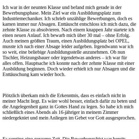
Ich war in der neunten Klasse und befand mich gerade in der
Bewerbungsphase. Mein Ziel war ein Ausbildungsplatz zum
Industriemechaniker. Ich schrieb unzählige Bewerbungen, doch es
kamen immer nur Absagen. Enttäuscht entschloss ich mich dazu, die
zehnte Klasse zu absolvieren. Nach einem knappen Jahr startete ich
einen neuen Anlauf. Ich bewarb mich über 30 mal – ohne Erfolg.
Auch meinen größten Traum, einen Ausbildungsplatz bei OPEL,
musste ich nach einer Absage leider aufgeben. Irgendwann war ich
so weit, eine beliebige Ausbildungsstelle anzunehmen. Ob nun
Tischler, Heizungsbauer oder irgendetwas anderes – ich war für
alles offen. Hauptsache ich konnte nach der zehnte Klasse mit einer
Ausbildung beginnen. Doch wieder erhielt ich nur Absagen und die
Enttäuschung kam wieder hoch.
Plötzlich überkam mich die Erkenntnis, dass es einfach nicht in
meiner Macht liegt. Es wäre wohl besser, einfach dafür zu beten und
die Angelegenheit ganz in Gottes Hand zu legen. So habe ich mich
schließlich eines Abends als 16-jähriger in meinem Zimmer
niedergekniet und mein Anliegen im Gebet vor Gott ausgesprochen.
Es verging eine geraume Zeit. Die Bewerbungsfrist war bereits