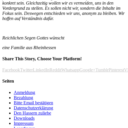
konkret sein. Gleichzeitig wollen wir es vermeiden, uns in den
Vordergrund zu stellen. Es sollen nicht wir, sondern die Inhalte im
Fokus sein. Deswegen entschieden wir uns, anonym zu bleiben. Wir
hoffen auf Verständnis dafür.
Reichlichen Segen Gottes wünscht
eine Familie aus Rheinhessen
Share This Story, Choose Your Platform!
Facebook
Twitter
LinkedIn
Reddit
Whatsapp
Google+
Tumblr
Pinterest
V
Seiten
Anmeldung
Bezahlung
Bitte Email bestätigen
Datenschutzerklärung
Den Hassern zuliebe
Downloads
Impressum