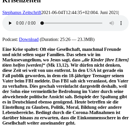
Stephanus Zeitschrift
2021-06-04T12:44:35+02:00
4. Juni 2021
|
Podcast:
Download
(Duration: 25:26 — 23.3MB)
Eine Krise spaltet: Oft eine Gesellschaft, manchmal Freunde
und nicht selten sogar Familien. Das sehen wir im
Markusevangelium, wo Jesus sagt, dass „
die Kinder [ihre Eltern]
töten helfen [werden]
“ (Mk 13,12). Wir dürfen nicht denken,
diese Zeit sei weit von uns entfernt. In den USA ist gerade ein
Fall publik geworden, in dem ein 18-jähriger Teenager seinen
Vater beim FBI meldete. Das FBI sah sich veranlasst, den Vater
zu verhaften. Dies geschah vereinfacht dargestellt deshalb, weil
der Sohn eine vermeintliche Bedrohung im Vater durch seine
abweichende politische Ansicht sah. Beispiele der Spaltung gibt
es in Deutschland ebenso genügend. Heute betreffen sie die
Einstellung zu Glauben, Politik, Moral, Bildung oder andere
Lebensbereiche. Bedingt durch die Corona-Maßnahmen ist
darüber hinaus zu erwarten, dass die Einkommensschere in der
Gesellschaft weiter auseinander geht.