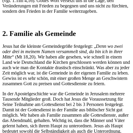
(vgl. 1.Tim 4,16). Gottes Wort versetzt uns in die Lage, den
Veränderungen mit Frieden zu begegnen und uns nicht zu fürchten,
sondern den Frieden in der Familie weiterzugeben.
2. Familie als Gemeinde
Jesus hat die kleinste Gemeindegröße festgelegt: „
Denn wo zwei
oder drei in meinem Namen versammelt sind, da bin ich in ihrer
Mitte
“ (Mt 18,20). Wir haben alle gesehen, wie schnell in einem
Land wie Deutschland die Kirchen geschlossen werden können und
auch wie man die Kontakte drastisch einschränkt. Was aber zu jeder
Zeit möglich war, ist die Gemeinde in der eigenen Familie zu leben.
Gewiss ist es sehr schön, mit einer großen Menge an Geschwistern
zusammen Gott zu preisen und Gottesdienste zu feiern.
In der Apostelgeschichte war die Gemeinde in Jerusalem mehrere
Tausende Mitglieder groß. Doch hat Jesus die Voraussetzung für
Seine Teilnahme am Gottesdienst bei 2 bis 3 Personen festgelegt.
Damit ist der Gottesdienst in der Familie aus biblischer Sicht gut
möglich. Wir haben als Familie zusammen alle Gottesdienste, außer
das Abendmahl, gehalten. Wichtig ist, dass die Männer und Väter
gelernt haben, sich ihrem Haupt zu unterordnen. Jesus als Haupt
bedeutet sowohl die Selbständigkeit als auch die Unterordnung.