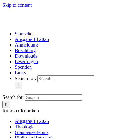
Skip to content
Startseite
Ausgabe 1 | 2026
Anmeldung
Bezahlung
Downloads
Leserfragen
Spenden
Links
Search for:
Search for:
Rubriken
Rubriken
Ausgabe 1 | 2026
Theologie
Glaubenserlebnis
Biblische Botschaft