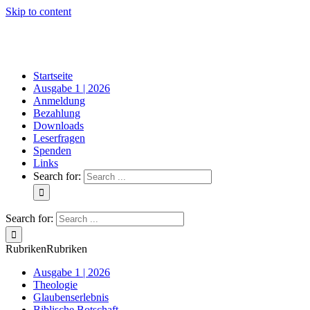
Skip to content
Startseite
Ausgabe 1 | 2026
Anmeldung
Bezahlung
Downloads
Leserfragen
Spenden
Links
Search for:
Search for:
Rubriken
Rubriken
Ausgabe 1 | 2026
Theologie
Glaubenserlebnis
Biblische Botschaft